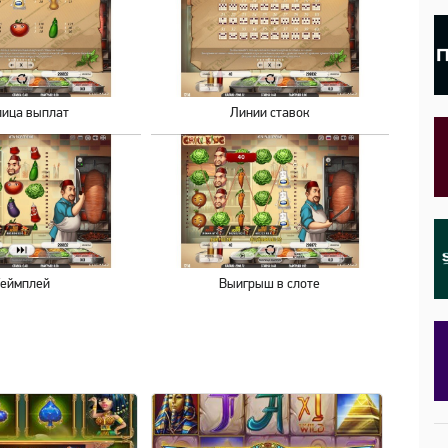
лица выплат
Линии ставок
Геймплей
Выигрыш в слоте