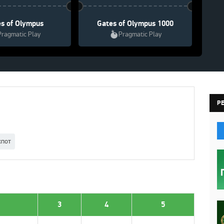
s of Olympus
Gates of Olympus 1000
Pragmatic Play
Pragmatic Play
Р
пот
3
4
5