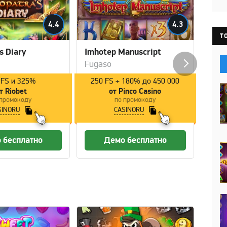
4.4
4.3
Т
s Diary
Imhotep Manuscript
Clas
Fugaso
Fuga
 FS и 325%
250 FS + 180% до 450 000
т Riobet
от Pinco Casino
 промокоду
по промокоду
SINORU
CASINORU
 бесплатно
Демо бесплатно