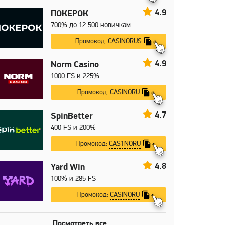
4.9
ПОКЕРОК
700% до 12 500 новичкам
CASINORUS
Промокод:
4.9
Norm Casino
1000 FS и 225%
CASINORU
Промокод:
4.7
SpinBetter
400 FS и 200%
CAS1NORU
Промокод:
4.8
Yard Win
100% и 285 FS
CASINORU
Промокод:
Посмотреть все