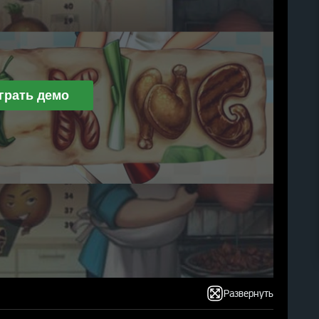
грать демо
Развернуть