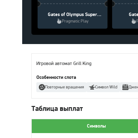
— Gods of War
Gates of Olympus Super
Gate
Scatter
tic Play
Pragmatic Play
Игровой автомат Grill King
Особенности слота
Повторные вращения
Символ Wild
Джек
Таблица выплат
Символы