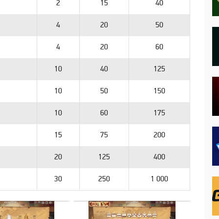
2
15
40
4
20
50
4
20
60
10
40
125
10
50
150
10
60
175
15
75
200
20
125
400
30
250
1 000