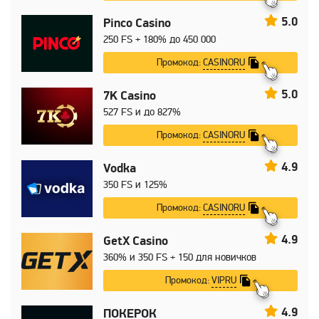
5.0
Pinco Casino
250 FS + 180% до 450 000
CASINORU
Промокод:
5.0
7K Casino
527 FS и до 827%
CASINORU
Промокод:
4.9
Vodka
350 FS и 125%
CASINORU
Промокод:
4.9
GetX Casino
360% и 350 FS + 150 для новичков
VIPRU
Промокод:
4.9
ПОКЕРОК