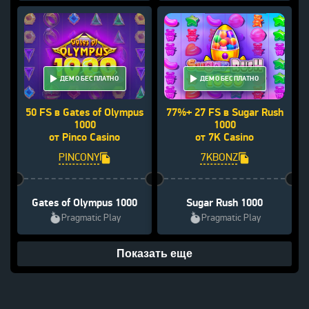
ДЕМО БЕСПЛАТНО
ДЕМО БЕСПЛАТНО
50 FS в Gates of Olympus
77%+ 27 FS в Sugar Rush
1000
1000
от Pinco Casino
от 7K Casino
PINCONY
7KBONZ
Gates of Olympus 1000
Sugar Rush 1000
Pragmatic Play
Pragmatic Play
Показать еще