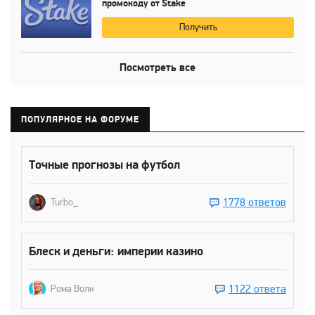
промокоду от Stake
Получить
Посмотреть все
ПОПУЛЯРНОЕ НА ФОРУМЕ
Точные прогнозы на футбол
1778 ответов
Turbo_
Блеск и деньги: империи казино
1122 ответа
Рома Волк