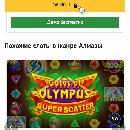
CASINORU
Демо бесплатно
Похожие слоты в жанре Алмазы
5.0