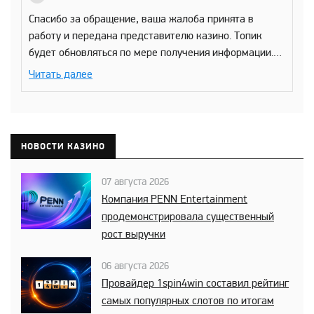
Спасибо за обращение, ваша жалоба принята в
работу и передана представителю казино. Топик
будет обновляться по мере получения информации.
Предположительное время ответа казино - до 7
Читать далее
дней.
НОВОСТИ КАЗИНО
07 августа 2026
Компания PENN Entertainment
продемонстрировала существенный
рост выручки
06 августа 2026
Провайдер 1spin4win составил рейтинг
самых популярных слотов по итогам