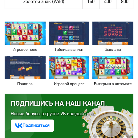
Золотой знак (Wild)
160
400
800
Игровое поле
Таблица выплат
Выплаты
Правила
Игровой процесс
Выигрыш в автомате
ПОДПИШИСЬ НА НАШ КАНАЛ
Новые бонусы в группе VK каждый день
Подписаться