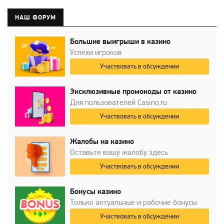
НАШ ФОРУМ
Большие выигрыши в казино
Успехи игроков
Участвовать в обсуждении
Эксклюзивные промокоды от казино
Для пользователей Casino.ru
Участвовать в обсуждении
Жалобы на казино
Оставьте вашу жалобу здесь
Участвовать в обсуждении
Бонусы казино
Только актуальные и рабочие бонусы
Участвовать в обсуждении