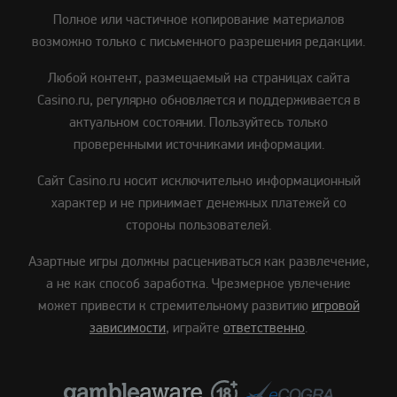
Полное или частичное копирование материалов
возможно только с письменного разрешения редакции.
Любой контент, размещаемый на страницах сайта
Сasino.ru, регулярно обновляется и поддерживается в
актуальном состоянии. Пользуйтесь только
проверенными источниками информации.
Сайт Сasino.ru носит исключительно информационный
характер и не принимает денежных платежей со
стороны пользователей.
Азартные игры должны расцениваться как развлечение,
а не как способ заработка. Чрезмерное увлечение
может привести к стремительному развитию
игровой
зависимости
, играйте
ответственно
.