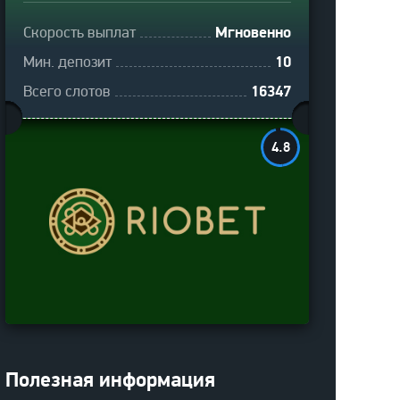
Мгновенно
Скорость выплат
10
Мин. депозит
16347
Всего слотов
4.8
Полезная информация