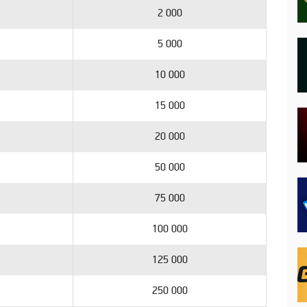
2 000
5 000
10 000
15 000
20 000
50 000
75 000
100 000
125 000
250 000