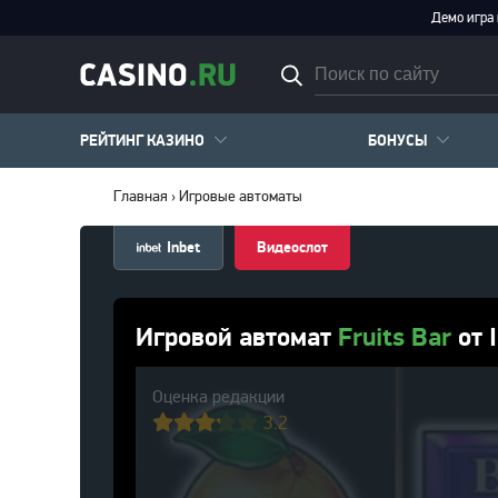
РЕЙТИНГ КАЗИНО
БОНУСЫ
Главная
›
Игровые автоматы
Inbet
Видеослот
Игровой автомат
Fruits Bar
от 
Оценка редакции
3.2