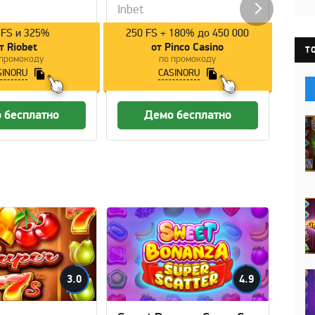
Inbet
Inbe
 FS и 325%
250 FS + 180% до 450 000
т Riobet
от Pinco Casino
Т
 промокоду
по промокоду
SINORU
CASINORU
 бесплатно
Демо бесплатно
3.0
4.9