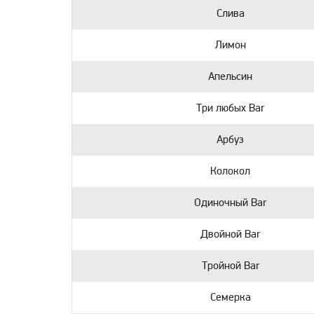
Слива
Лимон
Апельсин
Три любых Bar
Арбуз
Колокол
Одиночный Bar
Двойной Bar
Тройной Bar
Семерка