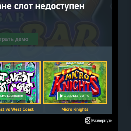
ане слот недоступен
грать демо
ЕМО БЕСПЛАТНО
ДЕМО БЕСПЛАТНО
ast vs West Coast
Micro Knights
Развернуть