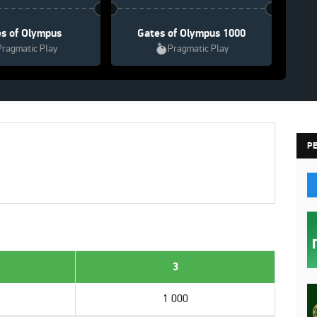
s of Olympus
Gates of Olympus 1000
Pragmatic Play
Pragmatic Play
Р
3
1 000