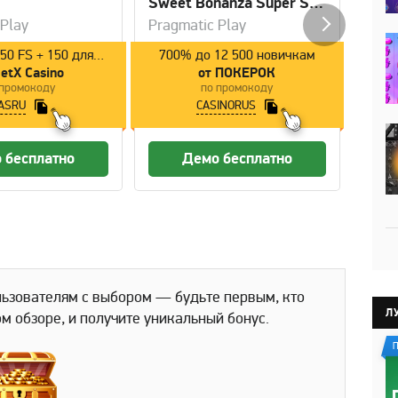
Sweet Bonanza Super Scatter
Swee
 Play
Pragmatic Play
Prag
50 FS + 150 для
700% до 12 500 новичкам
GetX Casino
овичков
от ПОКЕРОК
 промокоду
по промокоду
ASRU
CASINORUS
 бесплатно
Демо бесплатно
льзователям с выбором — будьте первым, кто
Л
м обзоре, и получите уникальный бонус.