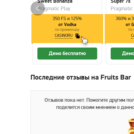
 1000
Sweet Bonanza
Super 7s
Pragmatic Play
Pragmatic
 225%
350 FS и 125%
360% и 3
asino
от Vodka
от 
н
оду
по промокоду
по
CASINORU
C
латно
Демо бесплатно
Демо
Последние отзывы на Fruits Bar
Отзывов пока нет. Помогите другим по
поделится своим мнением о данно