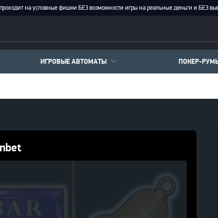
ИГРОВЫЕ АВТОМАТЫ
ПОКЕР-РУМ
Inbet