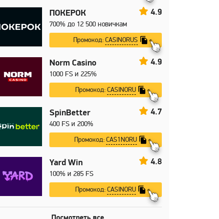
4.9
ПОКЕРОК
700% до 12 500 новичкам
CASINORUS
Промокод:
4.9
Norm Casino
1000 FS и 225%
CASINORU
Промокод:
4.7
SpinBetter
400 FS и 200%
CAS1NORU
Промокод:
4.8
Yard Win
100% и 285 FS
3.3
3.3
CASINORU
Промокод:
t Yard
Atlantis
Посмотреть все