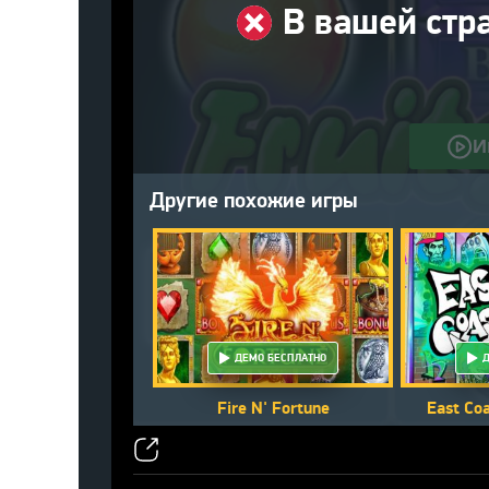
В вашей стр
И
Другие похожие игры
ДЕМО БЕСПЛАТНО
Д
Fire N' Fortune
East Co