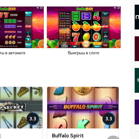
ты в автомате
Выигрыш в слоте
3.3
3.3
t
Buffalo Spirit
Frui