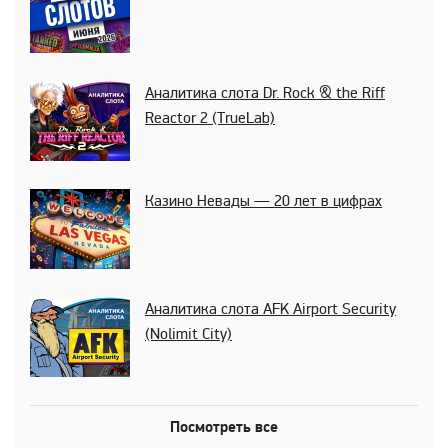
Аналитика слота Dr. Rock & the Riff
Reactor 2 (TrueLab)
Казино Невады — 20 лет в цифрах
Аналитика слота AFK Airport Security
(Nolimit City)
Посмотреть все