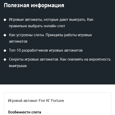
Полезная информация
Игровые автоматы, которые дают выиграть. Как
правильно выбрать онлайн-слот
Как устроены слоты. Принципы работы игровых
автоматов
Топ-10 разработчиков игровых автоматов
Секреты игровых автоматов. Как повлиять на вероятность
выигрыша
Игровой автомат Fire N’ Fortune
Особенности слота