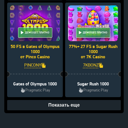
ДЕМО БЕСПЛАТНО
ДЕМО БЕСПЛАТНО
50 FS в Gates of Olympus
77%+ 27 FS в Sugar Rush
1000
1000
от Pinco Casino
от 7K Casino
PINCONY
7KBONZ
Gates of Olympus 1000
Sugar Rush 1000
Pragmatic Play
Pragmatic Play
Показать еще