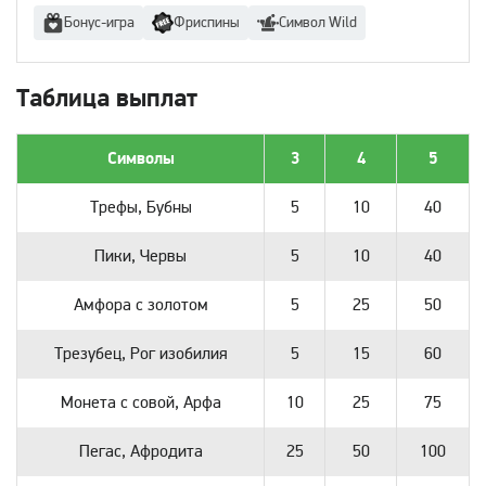
Бонус-игра
Фриспины
Символ Wild
Таблица выплат
Символы
3
4
5
Трефы, Бубны
5
10
40
Пики, Червы
5
10
40
Амфора с золотом
5
25
50
Трезубец, Рог изобилия
5
15
60
Монета с совой, Арфа
10
25
75
Пегас, Афродита
25
50
100