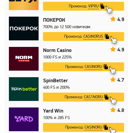
VIPRU
Промокод:
4.9
ПОКЕРОК
700% до 12 500 новичкам
CASINORUS
Промокод:
4.9
Norm Casino
1000 FS и 225%
CASINORU
Промокод:
4.7
SpinBetter
400 FS и 200%
CAS1NORU
Промокод:
4.8
Yard Win
100% и 285 FS
CASINORU
Промокод: