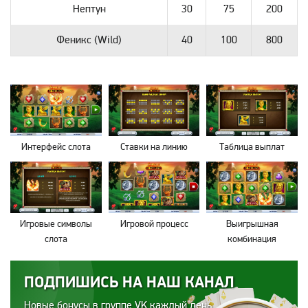
Нептун
30
75
200
Феникс (Wild)
40
100
800
Интерфейс слота
Ставки на линию
Таблица выплат
Игровые символы
Игровой процесс
Выигрышная
слота
комбинация
ПОДПИШИСЬ НА НАШ КАНАЛ
Новые бонусы в группе VK каждый день