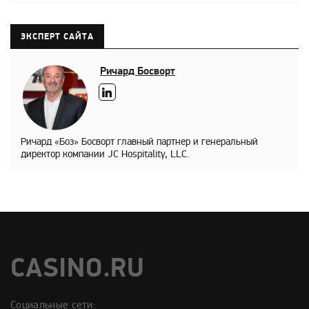
ЭКСПЕРТ САЙТА
Ричард Босворт
Ричард «Боз» Босворт главный партнер и генеральный
директор компании JC Hospitality, LLC.
CASINO.RU
Социальные сети: