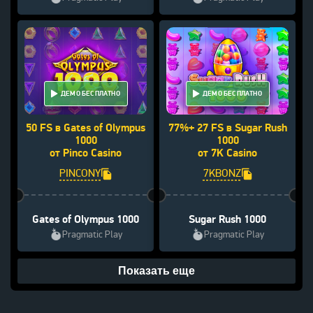
ДЕМО БЕСПЛАТНО
ДЕМО БЕСПЛАТНО
50 FS в Gates of Olympus
77%+ 27 FS в Sugar Rush
1000
1000
от Pinco Casino
от 7K Casino
PINCONY
7KBONZ
Gates of Olympus 1000
Sugar Rush 1000
Pragmatic Play
Pragmatic Play
Показать еще