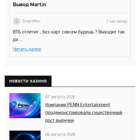
завершена.
Вывод Martin
S
Smartffon
1 час назад
ВТБ отлетит , без карт совсем будешь ? Выходит так
да….
Читать далее
НОВОСТИ КАЗИНО
07 августа 2026
Компания PENN Entertainment
продемонстрировала существенный
рост выручки
06 августа 2026