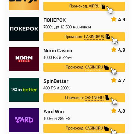
VIPRU
Промокод:
4.9
ПОКЕРОК
700% до 12 500 новичкам
CASINORUS
Промокод:
4.9
Norm Casino
1000 FS и 225%
CASINORU
Промокод:
4.7
SpinBetter
400 FS и 200%
CAS1NORU
Промокод:
4.8
Yard Win
100% и 285 FS
CASINORU
Промокод: