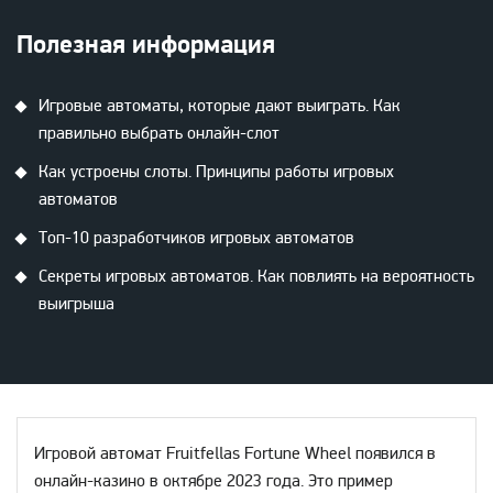
Полезная информация
Игровые автоматы, которые дают выиграть. Как
правильно выбрать онлайн-слот
Как устроены слоты. Принципы работы игровых
автоматов
Топ-10 разработчиков игровых автоматов
Секреты игровых автоматов. Как повлиять на вероятность
выигрыша
Игровой автомат Fruitfellas Fortune Wheel появился в
онлайн-казино в октябре 2023 года. Это пример