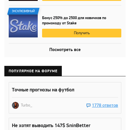
ЭКСКЛЮЗИВНЫЙ
Бонус
250%
до
2500 для
новичков по
промокоду от Stake
Получить
Посмотреть все
ПОПУЛЯРНОЕ НА ФОРУМЕ
Точные прогнозы на футбол
1778 ответов
Turbo_
Не хотят выводить 147$ SninBetter