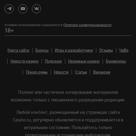
Условия использования содержатся в
Политике конфиденциальности
18+
Карта сайта
Бонусы
Игры и разработчики
Отзывы
ЧаВо
Новости казино
Полезное
Наземные казино
Букмекеры
Покер-румы
Новости
Статьи
Вакансии
Полное или частичное копирование материалов
возможно только с письменного разрешения редакции.
Любой контент, размещаемый на страницах сайта
Сasino.ru, регулярно обновляется и поддерживается в
актуальном состоянии. Пользуйтесь только
проверенными источниками информации.