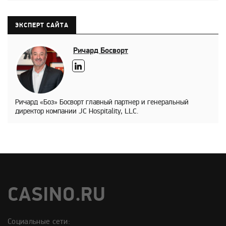
ЭКСПЕРТ САЙТА
Ричард Босворт
Ричард «Боз» Босворт главный партнер и генеральный
директор компании JC Hospitality, LLC.
CASINO.RU
Социальные сети: