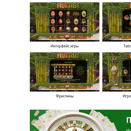
Интерфейс игры
Таб
Фриспины
Игро
Но