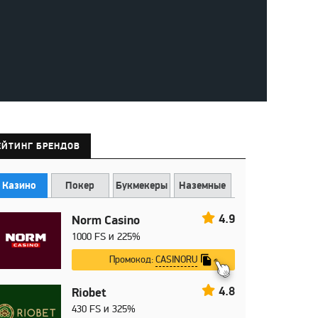
Sugar Rush 1000
Wild Coyote Megaways
Pragmatic Play
Onetouch
ЕЙТИНГ БРЕНДОВ
Казино
Покер
Букмекеры
Наземные
4.9
Norm Casino
1000 FS и 225%
CASINORU
Промокод:
4.8
Riobet
430 FS и 325%