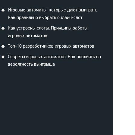
Игровые автоматы, которые дают выиграть.
Как правильно выбрать онлайн-слот
Как устроены слоты. Принципы работы
игровых автоматов
Топ-10 разработчиков игровых автоматов
Секреты игровых автоматов. Как повлиять на
вероятность выигрыша
ДЕМО БЕСПЛАТНО
ДЕМО БЕСПЛАТНО
27 FS в Sugar Rush 1000
300 FS в Wild Coyote
от 7K Casino
Megaways
от Vodka
7KBONZ
CASINORU