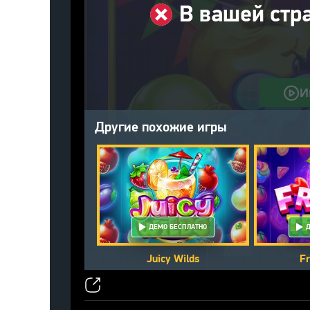
В вашей стр
И
Другие похожие игры
ДЕМО БЕСПЛАТНО
Д
Juicy Wilds
Fr