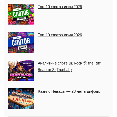
Топ-10 слотов июля 2026
Топ-10 слотов июня 2026
Аналитика слота Dr. Rock & the Riff
Reactor 2 (TrueLab)
Казино Невады — 20 лет в цифрах