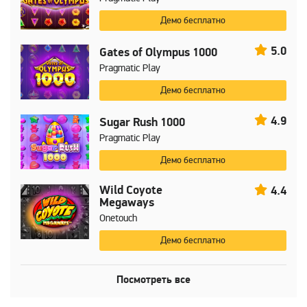
Демо бесплатно
5.0
Gates of Olympus 1000
Pragmatic Play
Демо бесплатно
4.9
Sugar Rush 1000
Pragmatic Play
Демо бесплатно
Wild Coyote
4.4
Megaways
Onetouch
Демо бесплатно
Посмотреть все