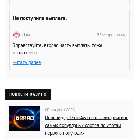
Не поступила выплата.
Booi
51 минута назад
Здравствуйте, вторая часть выплаты тоже
отправлена.
Читать далее
НОВОСТИ КАЗИНО
06 августа 2026
Провайдер 1spin4win составил рейтинг
самых популярных слотов по итогам
первого полугодия