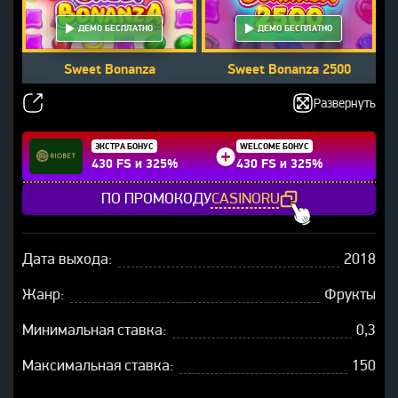
ДЕМО БЕСПЛАТНО
ДЕМО БЕСПЛАТНО
Sweet Bonanza
Sweet Bonanza 2500
Развернуть
ЭКСТРА БОНУС
WELCOME БОНУС
430 FS и 325%
430 FS и 325%
ПО ПРОМОКОДУ
CASINORU
Дата выхода:
2018
Жанр:
Фрукты
Минимальная ставка:
0,3
Максимальная ставка:
150