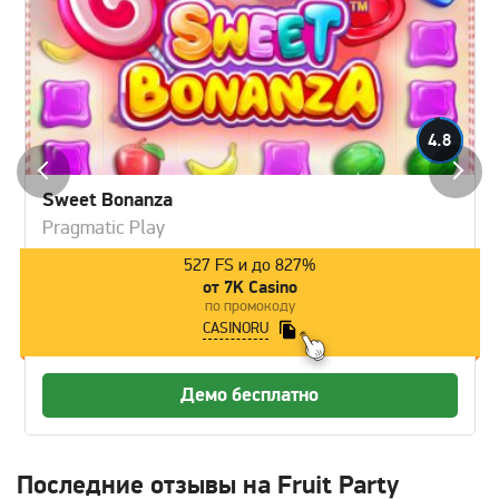
4.8
Sweet Bonanza
Pragmatic Play
527 FS и до 827%
от 7K Casino
по промокоду
CASINORU
Демо бесплатно
Последние отзывы на Fruit Party