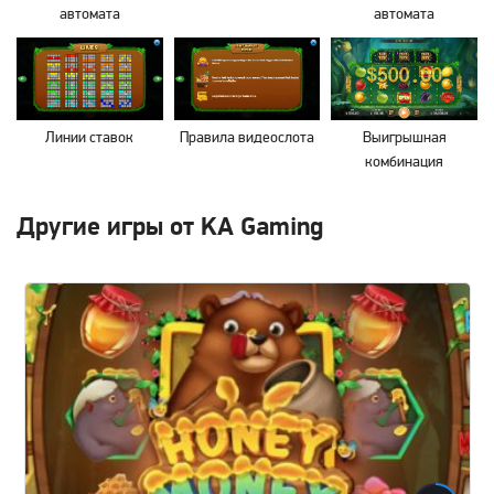
автомата
автомата
Линии ставок
Правила видеослота
Выигрышная
комбинация
Другие игры от KA Gaming