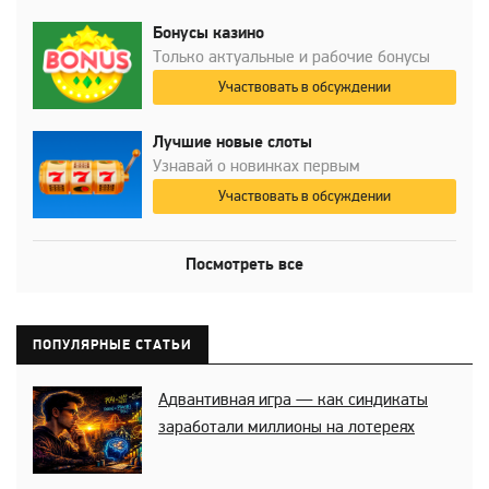
Бонусы казино
Только актуальные и рабочие бонусы
Участвовать в обсуждении
Лучшие новые слоты
Узнавай о новинках первым
Участвовать в обсуждении
Посмотреть все
ПОПУЛЯРНЫЕ СТАТЬИ
Адвантивная игра — как синдикаты
заработали миллионы на лотереях