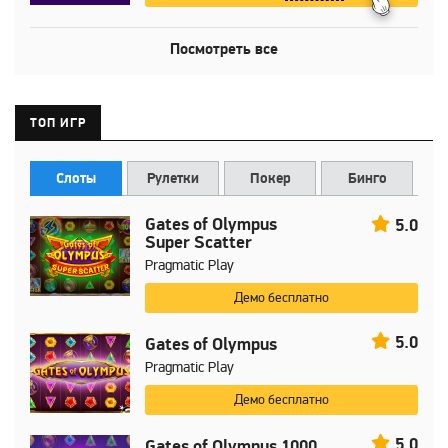
Посмотреть все
ТОП ИГР
Слоты
Рулетки
Покер
Бинго
Gates of Olympus
5.0
Super Scatter
Pragmatic Play
Демо бесплатно
5.0
Gates of Olympus
Pragmatic Play
Демо бесплатно
5.0
Gates of Olympus 1000