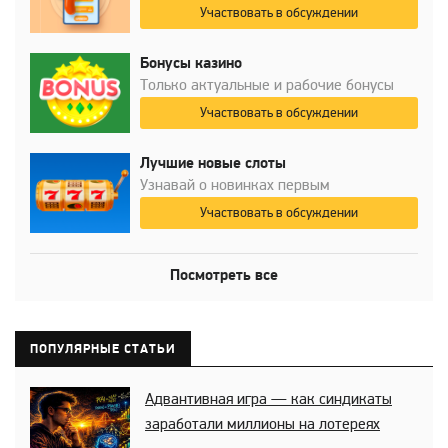
Участвовать в обсуждении
Бонусы казино
Только актуальные и рабочие бонусы
Участвовать в обсуждении
Лучшие новые слоты
Узнавай о новинках первым
Участвовать в обсуждении
Посмотреть все
ПОПУЛЯРНЫЕ СТАТЬИ
Адвантивная игра — как синдикаты
заработали миллионы на лотереях