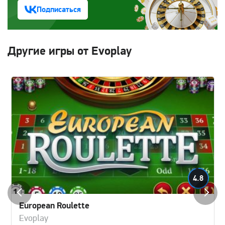
Подписаться
Другие игры от Evoplay
4.8
European Roulette
Evoplay