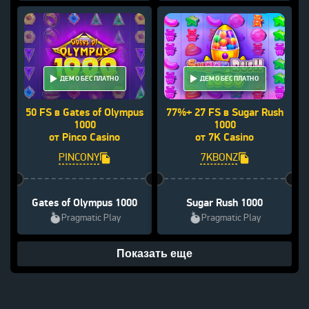
ДЕМО БЕСПЛАТНО
ДЕМО БЕСПЛАТНО
50 FS в Gates of Olympus
77%+ 27 FS в Sugar Rush
1000
1000
от Pinco Casino
от 7K Casino
PINCONY
7KBONZ
Gates of Olympus 1000
Sugar Rush 1000
Pragmatic Play
Pragmatic Play
Показать еще