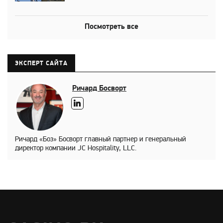
Посмотреть все
ЭКСПЕРТ САЙТА
Ричард Босворт
Ричард «Боз» Босворт главный партнер и генеральный
директор компании JC Hospitality, LLC.