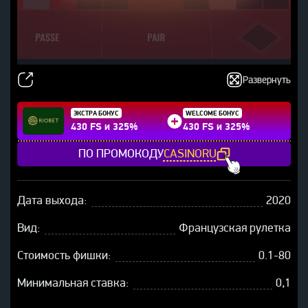
Развернуть
ЭКСТРА БОНУС
WELCOME БОНУС
430 FS и 325%
430 FS и 325%
ПО ПРОМОКОДУ
CASINORU
Дата выхода:
2020
Вид:
Французская
рулетка
Стоимость фишки:
0.1-80
Минимальная ставка:
0,1