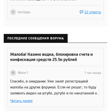
22 ответа
B
byniiippp
ПОСЛЕДНИЕ СООБЩЕНИЯ ФОРУМА
Жалоба! Казино водка, блокировка счета и
конфискация средств 25.5к рублей
W
Water1
1 час назад
Спасибо, в ожидании. Уже занят регистрацией
жалобы на других форумах. Если не решат, то буду
заливать видео на ютубе, рутубе и по накатанной на
эту Водку казино. Это просто беспредел внести 20к и
Читать далее
при попытке вывести 25к получить бан.