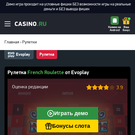
Казино на
Ваш
Android
бонус
Главная
›
Рулетки
Evoplay
Рулетка
Рулетка
French Roulette
от Evoplay
Оценка редакции
3.9
Играть демо
Бонусы слота