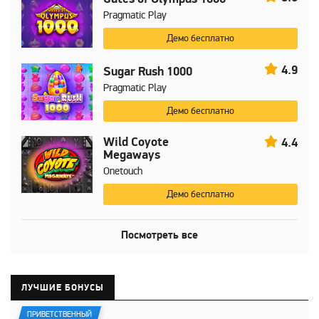
Pragmatic Play
Демо бесплатно
4.9
Sugar Rush 1000
Pragmatic Play
Демо бесплатно
Wild Coyote
4.4
Megaways
Onetouch
Демо бесплатно
Посмотреть все
ЛУЧШИЕ БОНУСЫ
ПРИВЕТСТВЕННЫЙ