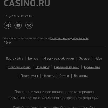
CASINO.RU
Социальные сети:
Условия использования содержатся в
Политике конфиденциальности
18+
Карта сайта
Бонусы
Игры и разработчики
Отзывы
ЧаВо
Новости казино
Полезное
Наземные казино
Букмекеры
Покер-румы
Новости
Статьи
Вакансии
Полное или частичное копирование материалов
возможно только с письменного разрешения редакции.
Любой контент, размещаемый на страницах сайта