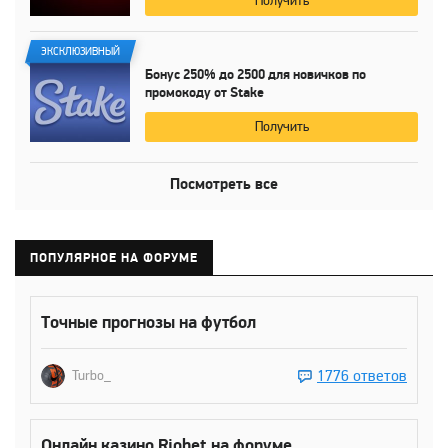
Получить
ЭКСКЛЮЗИВНЫЙ
Бонус
250%
до
2500 для
новичков по
промокоду от Stake
Получить
Посмотреть все
ПОПУЛЯРНОЕ НА ФОРУМЕ
Точные прогнозы на футбол
1776 ответов
Turbo_
Онлайн казино Riobet на форуме