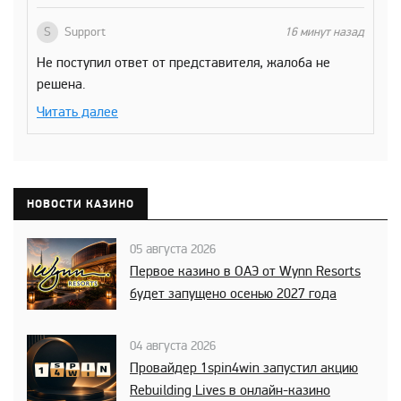
S
Support
16 минут назад
Не поступил ответ от представителя, жалоба не
решена.
Читать далее
НОВОСТИ КАЗИНО
05 августа 2026
Первое казино в ОАЭ от Wynn Resorts
будет запущено осенью 2027 года
04 августа 2026
Провайдер 1spin4win запустил акцию
Rebuilding Lives в онлайн-казино