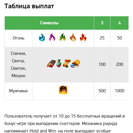
Таблица выплат
Символы
3
4
Огонь
25
50
Спички,
Свеча,
100
200
Свиток,
Мешок
Мужчина
500
1000
Пользователь получает от 10 до 15 бесплатных вращений в
бонус-игре при выпадении скаттеров. Механика раунда
напоминает Hold and Win: на поле выпадают особые