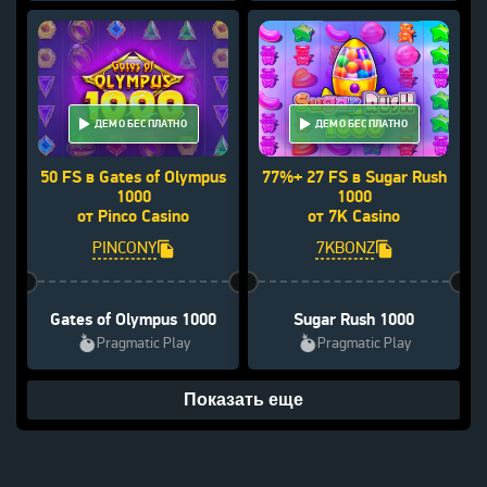
ДЕМО БЕСПЛАТНО
ДЕМО БЕСПЛАТНО
50 FS в Gates of Olympus
77%+ 27 FS в Sugar Rush
1000
1000
от Pinco Casino
от 7K Casino
PINCONY
7KBONZ
Gates of Olympus 1000
Sugar Rush 1000
Pragmatic Play
Pragmatic Play
Показать еще