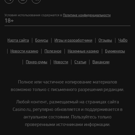
Условия использования содержатся в
Политике конфиденциальности
18+
Карта сайта
Бонусы
Игры и разработчики
Отзывы
ЧаВо
Новости казино
Полезное
Наземные казино
Букмекеры
Покер-румы
Новости
Статьи
Вакансии
Полное или частичное копирование материалов
возможно только с письменного разрешения редакции.
Любой контент, размещаемый на страницах сайта
Сasino.ru, регулярно обновляется и поддерживается в
актуальном состоянии. Пользуйтесь только
проверенными источниками информации.