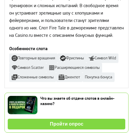
тренировок и сложных испытаний. В свободное время
он устраивает зрелищные шоу с хлопушками и
фейерверками, и пользователи станут зрителями
одного из них. Слот Fire Tale в деморежиме представлен
на Casino.ru вместе с описанием бонусных функций.
Особенности слота
Повторные вращения
Фриспины
Символ Wild
Символ Scatter
Расширяющиеся символы
Сложенные символы
Джекпот
Покупка бонуса
Что вы знаете об отдаче слотов в онлайн-
казино?
Пройти опрос