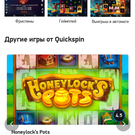
Фриспины
Геймплей
Выигрыш в автомате
Другие игры от Quickspin
4.5
Honeylock’s Pots