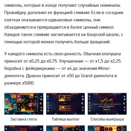
символы, которые в конце получают случайные номиналы.
Провайдер дополнил ее функцией слияния. Если в соседних
клетках оказываются одинаковые символы, они
объединяются и превращаются в более ценный символ.
Каждое такое слияние засчитывается на бонусной шкале, с
помощью которой можно получить больше вращений.
У каждого символа есть своя ценность. Обычная хлопушка
приносит от х0,25 до х0,75. Улучшенная — от х1,5 до х2,25.
Коробка с фейерверками — от х4 до значения Minor-
джекпота. Дракон приносит от х50 до Grand-джекпота в
размере х5000.
Заставка слота
Таблица выплат
Способы выигрыша