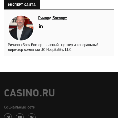
ЭКСПЕРТ САЙТА
Ричард Босворт
Ричард «Боз» Босворт главный партнер и генеральный
директор компании JC Hospitality, LLC.
CASINO.RU
Социальные сети: