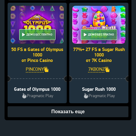
ДЕМО БЕСПЛАТНО
ДЕМО БЕСПЛАТНО
50 FS в Gates of Olympus
77%+ 27 FS в Sugar Rush
1000
1000
от Pinco Casino
от 7K Casino
PINCONY
7KBONZ
Gates of Olympus 1000
Sugar Rush 1000
Pragmatic Play
Pragmatic Play
Показать еще