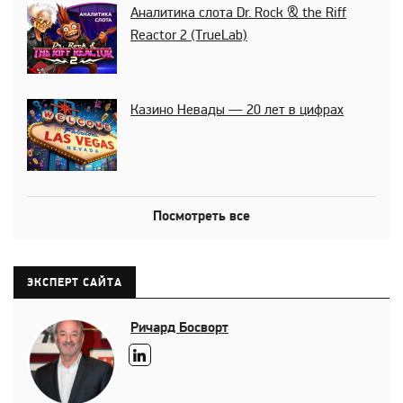
Аналитика слота Dr. Rock & the Riff
Reactor 2 (TrueLab)
Казино Невады — 20 лет в цифрах
Посмотреть все
ЭКСПЕРТ САЙТА
Ричард Босворт