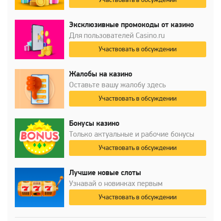
Эксклюзивные промокоды от казино
Для пользователей Casino.ru
Участвовать в обсуждении
Жалобы на казино
Оставьте вашу жалобу здесь
Участвовать в обсуждении
Бонусы казино
Только актуальные и рабочие бонусы
Участвовать в обсуждении
Лучшие новые слоты
Узнавай о новинках первым
Участвовать в обсуждении