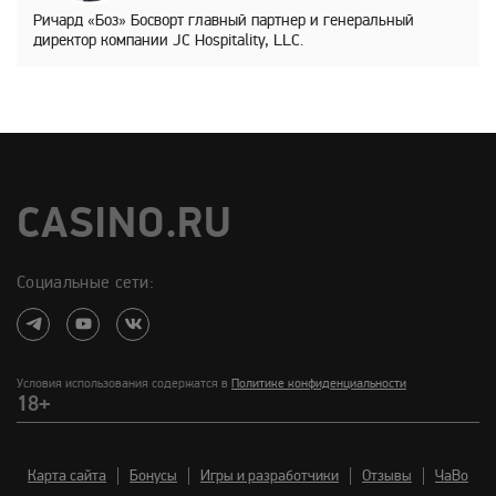
Ричард «Боз» Босворт главный партнер и генеральный
директор компании JC Hospitality, LLC.
CASINO.RU
Социальные сети:
Условия использования содержатся в
Политике конфиденциальности
18+
Карта сайта
Бонусы
Игры и разработчики
Отзывы
ЧаВо