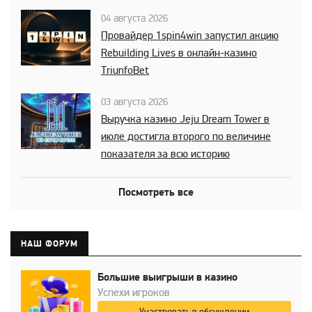
04 августа 2026
Провайдер 1spin4win запустил акцию
Rebuilding Lives в онлайн-казино
TriunfoBet
03 августа 2026
Выручка казино Jeju Dream Tower в
июле достигла второго по величине
показателя за всю историю
Посмотреть все
НАШ ФОРУМ
Большие выигрыши в казино
Успехи игроков
Участвовать в обсуждении