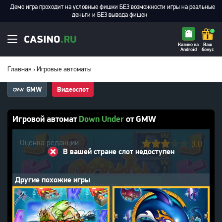
Казино на
Ваш
Android
бонус
Главная
›
Игровые автоматы
GMW
Видеослот
Игровой автомат
Down Under
от GMW
Оценка редакции
3.0
В вашей стране слот недоступен
Другие похожие игры
Играть демо
Бонусы слота