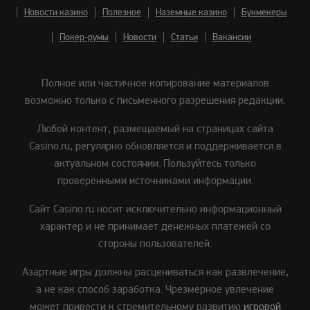
Новости казино
Полезное
Наземные казино
Букмекеры
Покер-румы
Новости
Статьи
Вакансии
Полное или частичное копирование материалов
возможно только с письменного разрешения редакции.
Любой контент, размещаемый на страницах сайта
Сasino.ru, регулярно обновляется и поддерживается в
актуальном состоянии. Пользуйтесь только
проверенными источниками информации.
Сайт Сasino.ru носит исключительно информационный
характер и не принимает денежных платежей со
стороны пользователей.
Азартные игры должны расцениваться как развлечение,
а не как способ заработка. Чрезмерное увлечение
может привести к стремительному развитию
игровой