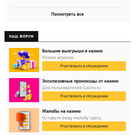
Посмотреть все
НАШ ФОРУМ
Большие выигрыши в казино
Успехи игроков
Участвовать в обсуждении
Эксклюзивные промокоды от казино
Для пользователей Casino.ru
Участвовать в обсуждении
Жалобы на казино
Оставьте вашу жалобу здесь
Участвовать в обсуждении