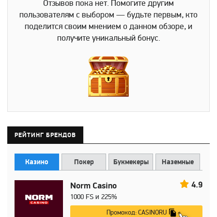
Отзывов пока нет. Помогите другим
пользователям с выбором — будьте первым, кто
поделится своим мнением о данном обзоре, и
получите уникальный бонус.
РЕЙТИНГ БРЕНДОВ
Казино
Покер
Букмекеры
Наземные
4.9
Norm Casino
1000 FS и 225%
CASINORU
Промокод: