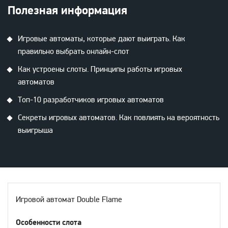
Полезная информация
Игровые автоматы, которые дают выиграть. Как
правильно выбрать онлайн-слот
Как устроены слоты. Принципы работы игровых
автоматов
Топ-10 разработчиков игровых автоматов
Секреты игровых автоматов. Как повлиять на вероятность
выигрыша
Игровой автомат Double Flame
Особенности слота