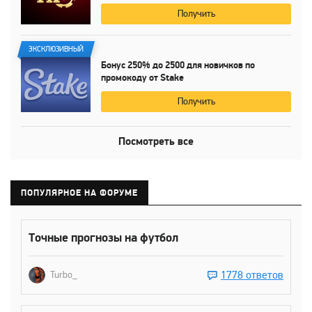
Получить
ЭКСКЛЮЗИВНЫЙ
Бонус
250%
до
2500 для
новичков по
промокоду от Stake
Получить
Посмотреть все
ПОПУЛЯРНОЕ НА ФОРУМЕ
Точные прогнозы на футбол
1778 ответов
Turbo_