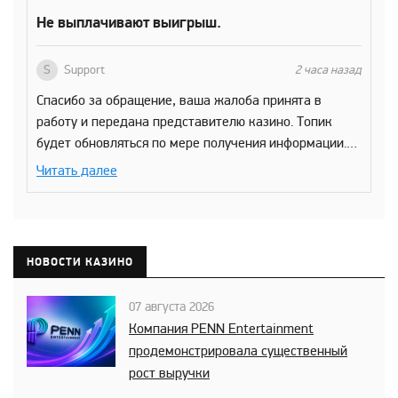
Не выплачивают выигрыш.
S
Support
2 часа назад
Спасибо за обращение, ваша жалоба принята в
работу и передана представителю казино. Топик
будет обновляться по мере получения информации.
Предположительное время ответа казино - до 7
Читать далее
дней.
НОВОСТИ КАЗИНО
07 августа 2026
Компания PENN Entertainment
продемонстрировала существенный
рост выручки