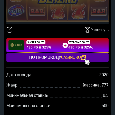
Развернуть
ЭКСТРА БОНУС
WELCOME БОНУС
430 FS и 325%
430 FS и 325%
ПО ПРОМОКОДУ
CASINORU
Дата выхода:
2020
Жанр:
Классика
,
777
Минимальная ставка:
0,5
Максимальная ставка:
500