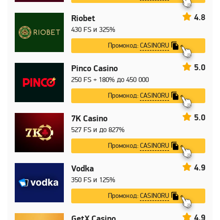
4.8
Riobet
430 FS и 325%
CASINORU
Промокод:
5.0
Pinco Casino
250 FS + 180% до 450 000
CASINORU
Промокод:
5.0
7K Casino
527 FS и до 827%
CASINORU
Промокод:
4.9
Vodka
350 FS и 125%
CASINORU
Промокод:
4.9
GetX Casino