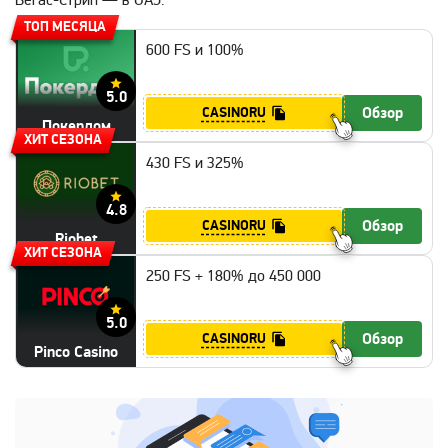
ТОП МЕСЯЦА
600 FS и 100%
5.0
Обзор
CASINORU
Покердом
ХИТ СЕЗОНА
430 FS и 325%
4.8
Обзор
CASINORU
Riobet
ХИТ СЕЗОНА
250 FS + 180% до 450 000
5.0
Обзор
CASINORU
Pinco Casino