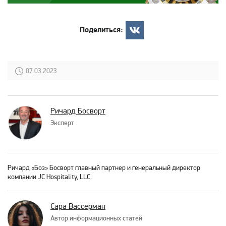
Поделиться:
07.03.2023
Ричард Босворт
Эксперт
Ричард «Боз» Босворт главный партнер и генеральный директор
компании JC Hospitality, LLC.
Сара Вассерман
Автор информационных статей