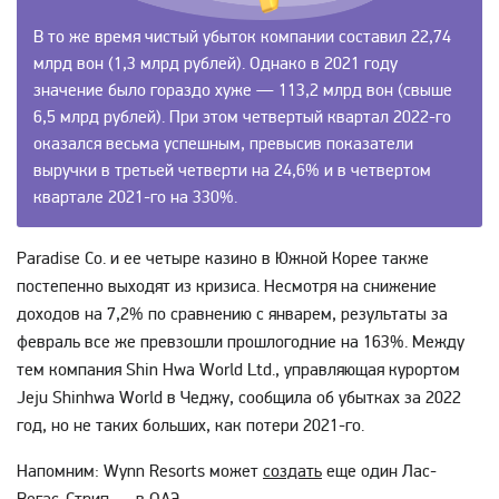
В то же время чистый убыток компании составил 22,74
млрд вон (1,3 млрд рублей). Однако в 2021 году
значение было гораздо хуже — 113,2 млрд вон (свыше
6,5 млрд рублей). При этом четвертый квартал 2022-го
оказался весьма успешным, превысив показатели
выручки в третьей четверти на 24,6% и в четвертом
квартале 2021-го на 330%.
Paradise Co. и ее четыре казино в Южной Корее также
постепенно выходят из кризиса. Несмотря на снижение
доходов на 7,2% по сравнению с январем, результаты за
февраль все же превзошли прошлогодние на 163%. Между
тем компания Shin Hwa World Ltd., управляющая курортом
Jeju Shinhwa World в Чеджу, сообщила об убытках за 2022
год, но не таких больших, как потери 2021-го.
Напомним: Wynn Resorts может
создать
еще один Лас-
Вегас-Стрип — в ОАЭ.