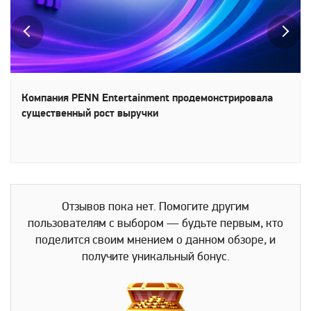
Компания PENN Entertainment продемонстрировала
существенный рост выручки
Отзывов пока нет. Помогите другим
пользователям с выбором — будьте первым, кто
поделится своим мнением о данном обзоре, и
получите уникальный бонус.