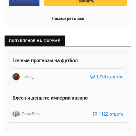
Получить
Посмотреть все
ПОПУЛЯРНОЕ НА ФОРУМЕ
Точные прогнозы на футбол
1778 ответов
Turbo_
Блеск и деньги: империи казино
1122 ответа
Рома Волк