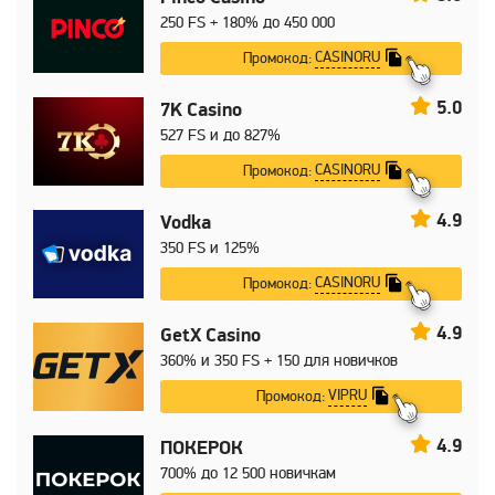
250 FS + 180% до 450 000
CASINORU
Промокод:
5.0
7K Casino
527 FS и до 827%
CASINORU
Промокод:
4.9
Vodka
350 FS и 125%
CASINORU
Промокод:
4.9
GetX Casino
360% и 350 FS + 150 для новичков
VIPRU
Промокод:
4.9
ПОКЕРОК
700% до 12 500 новичкам