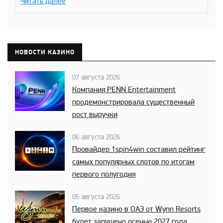
Читать далее
НОВОСТИ КАЗИНО
07 августа 2026
Компания PENN Entertainment
продемонстрировала существенный
рост выручки
06 августа 2026
Провайдер 1spin4win составил рейтинг
самых популярных слотов по итогам
первого полугодия
05 августа 2026
Первое казино в ОАЭ от Wynn Resorts
будет запущено осенью 2027 года