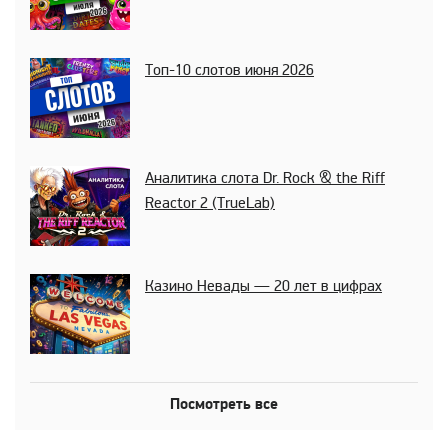
Топ-10 слотов июня 2026
Аналитика слота Dr. Rock & the Riff
Reactor 2 (TrueLab)
Казино Невады — 20 лет в цифрах
Посмотреть все