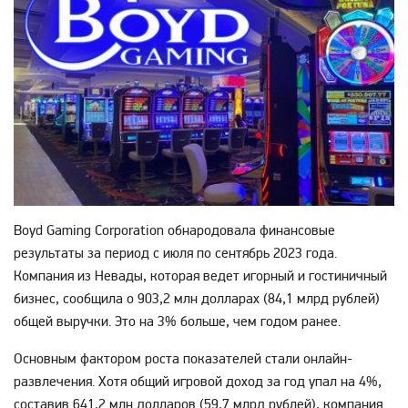
Boyd Gaming Corporation обнародовала финансовые
результаты за период с июля по сентябрь 2023 года.
Компания из Невады, которая ведет игорный и гостиничный
бизнес, сообщила о 903,2 млн долларах (84,1 млрд рублей)
общей выручки. Это на 3% больше, чем годом ранее.
Основным фактором роста показателей стали онлайн-
развлечения. Хотя общий игровой доход за год упал на 4%,
составив 641,2 млн долларов (59,7 млрд рублей), компания