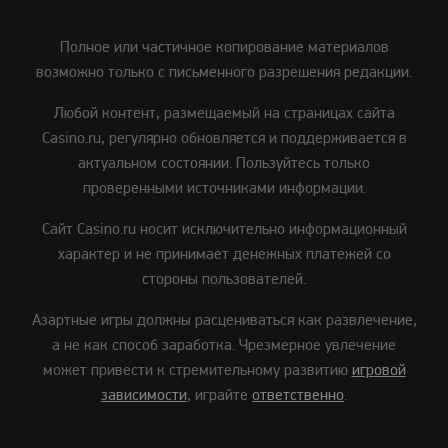
Полное или частичное копирование материалов
возможно только с письменного разрешения редакции.
Любой контент, размещаемый на страницах сайта
Сasino.ru, регулярно обновляется и поддерживается в
актуальном состоянии. Пользуйтесь только
проверенными источниками информации.
Сайт Сasino.ru носит исключительно информационный
характер и не принимает денежных платежей со
стороны пользователей.
Азартные игры должны расцениваться как развлечение,
а не как способ заработка. Чрезмерное увлечение
может привести к стремительному развитию
игровой
зависимости
, играйте
ответственно
.