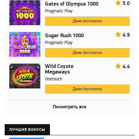
5.0
Gates of Olympus 1000
Pragmatic Play
Демо бесплатно
4.9
Sugar Rush 1000
Pragmatic Play
Демо бесплатно
Wild Coyote
4.4
Megaways
Onetouch
Демо бесплатно
Посмотреть все
ЛУЧШИЕ БОНУСЫ