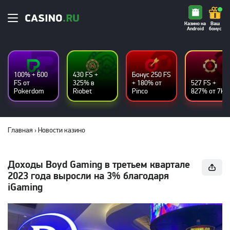
Казино на
Ваш
Android
бонус
100% + 600
430 FS +
Бонус 250 FS
FS от
325% в
+ 180% от
527 FS +
Pokerdom
Riobet
Pinco
827% от 7K
Главная
›
Новости казино
Доходы Boyd Gaming в третьем квартале
2023 года выросли на 3% благодаря
iGaming