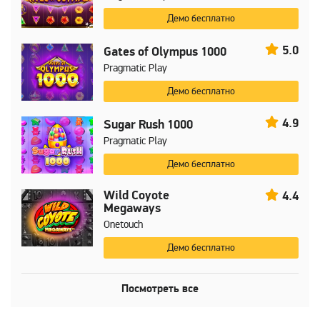
Демо бесплатно
5.0
Gates of Olympus 1000
Pragmatic Play
Демо бесплатно
4.9
Sugar Rush 1000
Pragmatic Play
Демо бесплатно
Wild Coyote
4.4
Megaways
Onetouch
Демо бесплатно
Посмотреть все