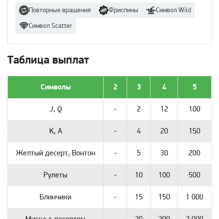
Повторные вращения
Фриспины
Символ Wild
Символ Scatter
Таблица выплат
Символы
2
3
4
5
J, Q
-
2
12
100
K, A
-
4
20
150
Желтый десерт, Вонтон
-
5
30
200
Рулеты
-
10
100
500
Блинчики
-
15
150
1 000