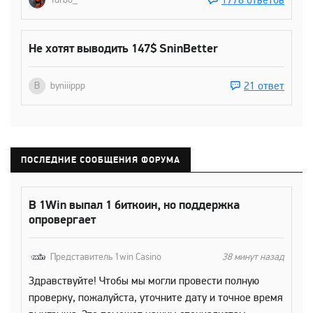
Не хотят выводить 147$ SninBetter
21 ответ
B
byniiippp
ПОСЛЕДНИЕ СООБЩЕНИЯ ФОРУМА
В 1Win выпал 1 биткоин, но поддержка
опровергает
Представитель 1win Casino
38 минут назад
Здравствуйте! Чтобы мы могли провести полную
проверку, пожалуйста, уточните дату и точное время