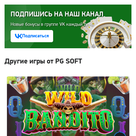
ПОДПИШИСЬ НА НАШ КАНАЛ
Новые бонусы в группе VK каждый день
Подписаться
Другие игры от PG SOFT