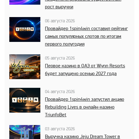
рост выручки
06 августа 2026
Провайдер 1spin4win составил рейтинг
самых популярных слотов по итогам
первого полугодия
05 августа 2026
Первое казино в ОАЭ от Wynn Resorts
будет запущено осенью 2027 года
04 августа 2026
Провайдер 1spin4win запустил акцию
Rebuilding Lives в онлайн-казино
TriunfoBet
03 августа 2026
Выручка казино Jeju Dream Tower в