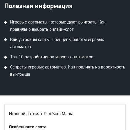
Полезная информация
Игровые автоматы, которые дают выиграть. Как
правильно выбрать онлайн-слот
Как устроены слоты. Принципы работы игровых
автоматов
Топ-10 разработчиков игровых автоматов
Секреты игровых автоматов. Как повлиять на вероятность
выигрыша
Игровой автомат Dim Sum Mania
Особенности слота