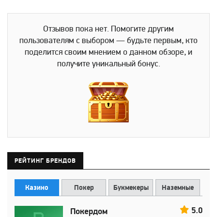
Отзывов пока нет. Помогите другим
пользователям с выбором — будьте первым, кто
поделится своим мнением о данном обзоре, и
получите уникальный бонус.
РЕЙТИНГ БРЕНДОВ
Казино
Покер
Букмекеры
Наземные
5.0
Покердом