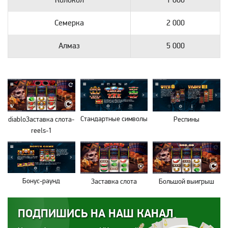
Колокол
1 000
Семерка
2 000
Алмаз
5 000
Стандартные символы
diabloЗаставка слота-
Респины
reels-1
Бонус-раунд
Большой выигрыш
Заставка слота
ПОДПИШИСЬ НА НАШ КАНАЛ