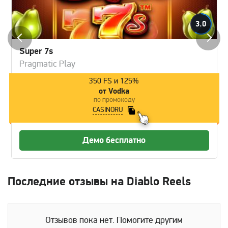
3.0
Super 7s
Pragmatic Play
350 FS и 125%
от Vodka
по промокоду
CASINORU
Демо бесплатно
Последние отзывы на Diablo Reels
Отзывов пока нет. Помогите другим