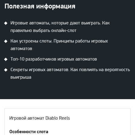
Полезная информация
Игровые автоматы, которые дают выиграть. Как
правильно выбрать онлайн-слот
Как устроены слоты. Принципы работы игровых
автоматов
Топ-10 разработчиков игровых автоматов
Секреты игровых автоматов. Как повлиять на вероятность
выигрыша
Игровой автомат Diablo Reels
Особенности слота