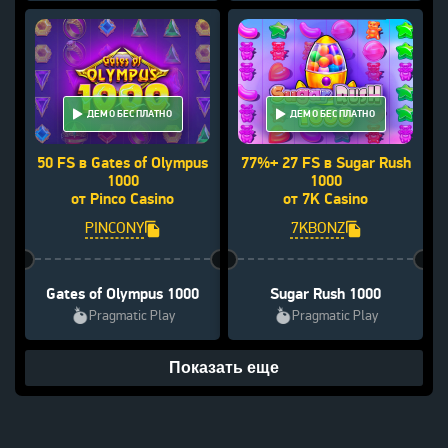
ДЕМО БЕСПЛАТНО
ДЕМО БЕСПЛАТНО
50 FS в Gates of Olympus
77%+ 27 FS в Sugar Rush
1000
1000
от Pinco Casino
от 7K Casino
PINCONY
7KBONZ
Gates of Olympus 1000
Sugar Rush 1000
Pragmatic Play
Pragmatic Play
Показать еще