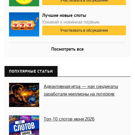
Участвовать в обсуждении
Лучшие новые слоты
Узнавай о новинках первым
Участвовать в обсуждении
Посмотреть все
ПОПУЛЯРНЫЕ СТАТЬИ
Адвантивная игра — как синдикаты
заработали миллионы на лотереях
Топ-10 слотов июня 2026