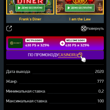
ДЕМО БЕСПЛАТНО
ДЕМО БЕСПЛАТНО
Frank's Diner
I am the Law
Развернуть
ЭКСТРА БОНУС
WELCOME БОНУС
430 FS и 325%
430 FS и 325%
ПО ПРОМОКОДУ
CASINORU
Дата выхода:
2020
Жанр:
777
Минимальная ставка:
0,2
Максимальная ставка:
100