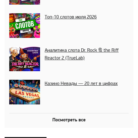
Топ-10 слотов июля 2026
Аналитика слота Dr. Rock & the Riff
Reactor 2 (TrueLab)
Казино Невады — 20 лет в цифрах
Посмотреть все