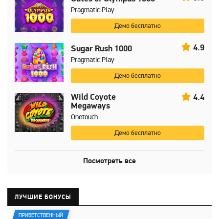
Pragmatic Play
Демо бесплатно
4.9
Sugar Rush 1000
Pragmatic Play
Демо бесплатно
Wild Coyote
4.4
Megaways
Onetouch
Демо бесплатно
Посмотреть все
ЛУЧШИЕ БОНУСЫ
ПРИВЕТСТВЕННЫЙ