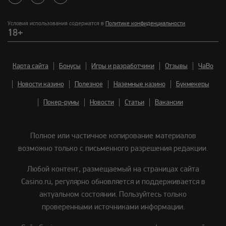
Условия использования содержатся в
Политике конфиденциальности
18+
Карта сайта
Бонусы
Игры и разработчики
Отзывы
ЧаВо
Новости казино
Полезное
Наземные казино
Букмекеры
Покер-румы
Новости
Статьи
Вакансии
Полное или частичное копирование материалов
возможно только с письменного разрешения редакции.
Любой контент, размещаемый на страницах сайта
Сasino.ru, регулярно обновляется и поддерживается в
актуальном состоянии. Пользуйтесь только
проверенными источниками информации.