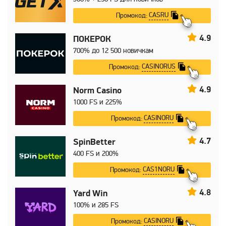
CASRU
Промокод:
4.9
ПОКЕРОК
700% до 12 500 новичкам
CASINORUS
Промокод:
4.9
Norm Casino
1000 FS и 225%
CASINORU
Промокод:
4.7
SpinBetter
400 FS и 200%
CAS1NORU
Промокод:
4.8
Yard Win
100% и 285 FS
CASINORU
Промокод: