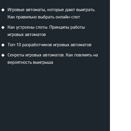
Игровые автоматы, которые дают выиграть.
Как правильно выбрать онлайн-слот
Как устроены слоты. Принципы работы
игровых автоматов
Топ-10 разработчиков игровых автоматов
Секреты игровых автоматов. Как повлиять на
вероятность выигрыша
ДЕМО БЕСПЛАТНО
ДЕМО БЕСПЛАТНО
27 FS в Sugar Rush 1000
300 FS в Wild Coyote
от 7K Casino
Megaways
от Vodka
7KBONZ
CASINORU