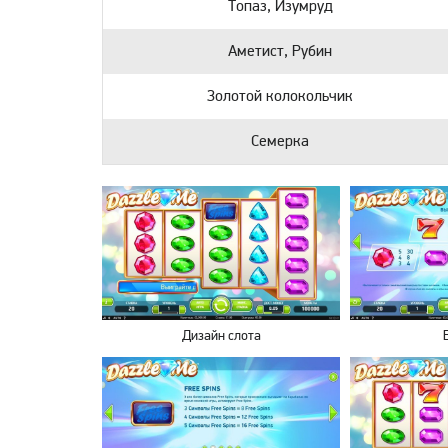
Топаз, Изумруд
Аметист, Рубин
Золотой колокольчик
Семерка
Дизайн слота