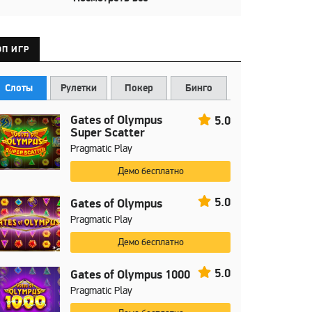
4.0
4.0
yburst MAX
Jack and the Beanstalk
ОП ИГР
nt
NetEnt
527 FS и до 827%
1000 FS и 225%
Слоты
Рулетки
Покер
Бинго
от 7K Casino
от Norm Casino
по промокоду
по промокоду
Gates of Olympus
5.0
CASINORU
CASINORU
Super Scatter
Pragmatic Play
Демо бесплатно
Демо бесплатно
Демо бесплатно
5.0
Gates of Olympus
Pragmatic Play
Демо бесплатно
5.0
Gates of Olympus 1000
Pragmatic Play