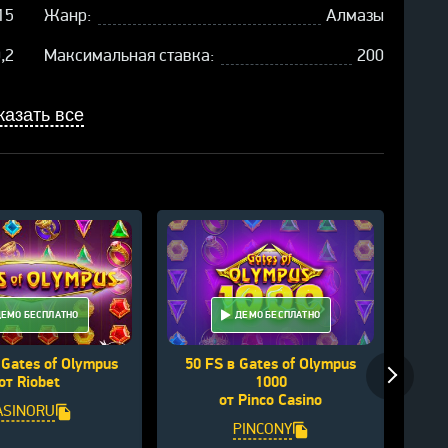
15
Жанр:
Алмазы
,2
Максимальная ставка:
200
казать все
ЕМО БЕСПЛАТНО
ДЕМО БЕСПЛАТНО
 Gates of Olympus
50 FS в Gates of Olympus
77%+ 
от Riobet
1000
от Pinco Casino
ASINORU
PINCONY