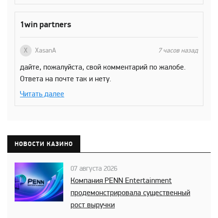
1win partners
X
XasanA
7 часов назад
дайте, пожалуйста, свой комментарий по жалобе.
Ответа на почте так и нету.
Читать далее
НОВОСТИ КАЗИНО
07 августа 2026
Компания PENN Entertainment
продемонстрировала существенный
рост выручки