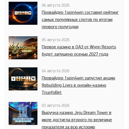
06 августа 2026
Провайдер 1spin4win составил рейтинг
самых популярных слотов по итогам
первого полугодия
05 августа 2026
Первое казино в ОАЭ от Wynn Resorts
будет запущено осенью 2027 года
04 августа 2026
Провайдер 1spin4win запустил акцию
Rebuilding Lives в онлайн-казино
TriunfoBet
03 августа 2026
Выручка казино Jeju Dream Tower в
июле достигла второго по величине
показателя за всю историю