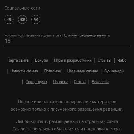
Социальные сети:
Условия использования содержатся в
Политике конфиденциальности
18+
Карта сайта
Бонусы
Игры и разработчики
Отзывы
ЧаВо
Новости казино
Полезное
Наземные казино
Букмекеры
Покер-румы
Новости
Статьи
Вакансии
Полное или частичное копирование материалов
возможно только с письменного разрешения редакции.
Любой контент, размещаемый на страницах сайта
Сasino.ru, регулярно обновляется и поддерживается в