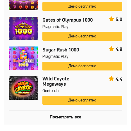
Демо бесплатно
5.0
Gates of Olympus 1000
Pragmatic Play
Демо бесплатно
4.9
Sugar Rush 1000
Pragmatic Play
Демо бесплатно
Wild Coyote
4.4
Megaways
Onetouch
Демо бесплатно
Посмотреть все