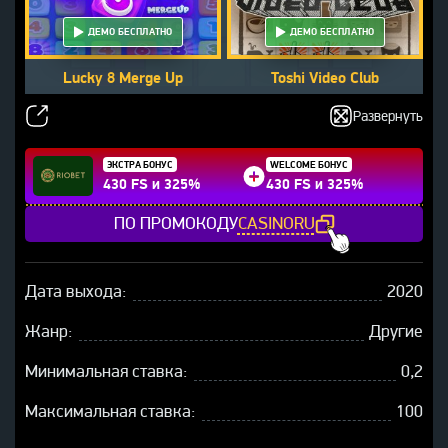
ДЕМО БЕСПЛАТНО
ДЕМО БЕСПЛАТНО
Lucky 8 Merge Up
Toshi Video Club
Развернуть
ЭКСТРА БОНУС
WELCOME БОНУС
430 FS и 325%
430 FS и 325%
ПО ПРОМОКОДУ
CASINORU
Дата выхода:
2020
Жанр:
Другие
Минимальная ставка:
0,2
Максимальная ставка:
100