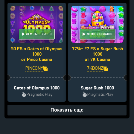
ДЕМО БЕСПЛАТНО
ДЕМО БЕСПЛАТНО
50 FS в Gates of Olympus
77%+ 27 FS в Sugar Rush
1000
1000
от Pinco Casino
от 7K Casino
PINCONY
7KBONZ
Gates of Olympus 1000
Sugar Rush 1000
Pragmatic Play
Pragmatic Play
Показать еще