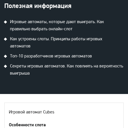
Полезная информация
Игровые автоматы, которые дают выиграть. Как
правильно выбрать онлайн-слот
Как устроены слоты. Принципы работы игровых
автоматов
Топ-10 разработчиков игровых автоматов
Секреты игровых автоматов. Как повлиять на вероятность
выигрыша
Игровой автомат Cubes
Особенности слота