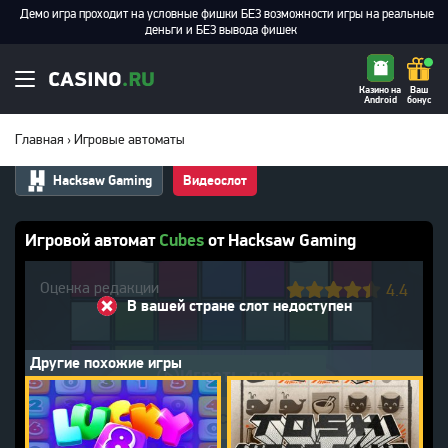
Казино на
Ваш
Android
бонус
Главная
›
Игровые автоматы
Hacksaw Gaming
Видеослот
Игровой автомат
Cubes
от Hacksaw Gaming
Оценка редакции
4.4
В вашей стране слот недоступен
Другие похожие игры
Играть демо
Бонусы слота