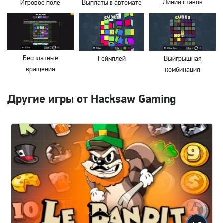
Линии ставок
Игровое поле
Выплаты в автомате
Бесплатные
Геймплей
Выигрышная
вращения
комбинация
Другие игры от Hacksaw Gaming