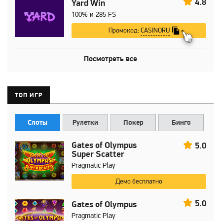
4.8
Yard Win
100% и 285 FS
CASINORU
Промокод:
Посмотреть все
ТОП ИГР
Слоты
Рулетки
Покер
Бинго
Gates of Olympus
5.0
Super Scatter
Pragmatic Play
Демо бесплатно
5.0
Gates of Olympus
Pragmatic Play