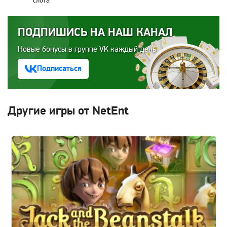
слота
ПОДПИШИСЬ НА НАШ КАНАЛ
Новые бонусы в группе VK каждый день
Подписаться
Другие игры от NetEnt