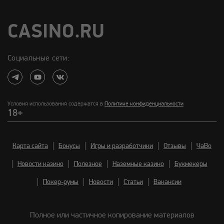
CASINO.RU
Социальные сети:
Условия использования содержатся в
Политике конфиденциальности
18+
Карта сайта
Бонусы
Игры и разработчики
Отзывы
ЧаВо
Новости казино
Полезное
Наземные казино
Букмекеры
Покер-румы
Новости
Статьи
Вакансии
Полное или частичное копирование материалов