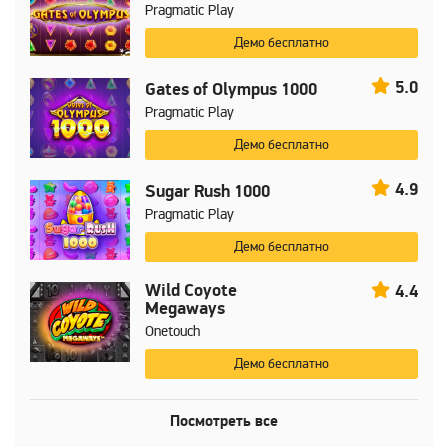
Pragmatic Play
Демо бесплатно
5.0
Gates of Olympus 1000
Pragmatic Play
Демо бесплатно
4.9
Sugar Rush 1000
Pragmatic Play
Демо бесплатно
Wild Coyote
4.4
Megaways
Onetouch
Демо бесплатно
Посмотреть все