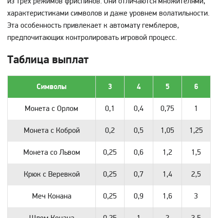
из трех режимов фриспинов. Они отличаются множителями,
характеристиками символов и даже уровнем волатильности.
Эта особенность привлекает к автомату гемблеров,
предпочитающих контролировать игровой процесс.
Таблица выплат
Символы
3
4
5
6
Монета с Орлом
0,1
0,4
0,75
1
Монета с Коброй
0,2
0,5
1,05
1,25
Монета со Львом
0,25
0,6
1,2
1,5
Крюк с Веревкой
0,25
0,7
1,4
2,5
Меч Конана
0,25
0,9
1,6
3