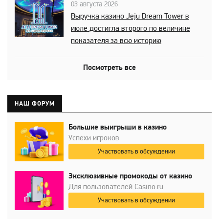
03 августа 2026
Выручка казино Jeju Dream Tower в
июле достигла второго по величине
показателя за всю историю
Посмотреть все
НАШ ФОРУМ
Большие выигрыши в казино
Успехи игроков
Участвовать в обсуждении
Эксклюзивные промокоды от казино
Для пользователей Casino.ru
Участвовать в обсуждении