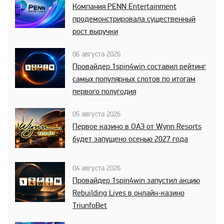
Компания PENN Entertainment
продемонстрировала существенный
рост выручки
06 августа 2026
Провайдер 1spin4win составил рейтинг
самых популярных слотов по итогам
первого полугодия
05 августа 2026
Первое казино в ОАЭ от Wynn Resorts
будет запущено осенью 2027 года
04 августа 2026
Провайдер 1spin4win запустил акцию
Rebuilding Lives в онлайн-казино
TriunfoBet