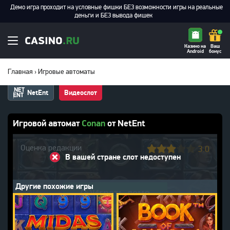
Казино на
Ваш
Android
бонус
Главная
›
Игровые автоматы
NetEnt
Видеослот
Игровой автомат
Conan
от NetEnt
Оценка редакции
3.0
В вашей стране слот недоступен
Другие похожие игры
Играть демо
Бонусы слота