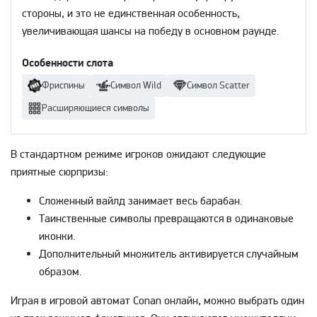
стороны, и это не единственная особенность,
увеличивающая шансы на победу в основном раунде.
Особенности слота
Фриспины
Символ Wild
Символ Scatter
Расширяющиеся символы
В стандартном режиме игроков ожидают следующие
приятные сюрпризы:
Сложенный вайлд занимает весь барабан.
Таинственные символы превращаются в одинаковые
иконки.
Дополнительный множитель активируется случайным
образом.
Играя в игровой автомат Conan онлайн, можно выбрать один