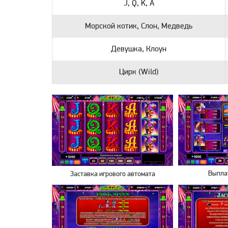
J, Q, K, A
Морской котик, Слон, Медведь
Девушка, Клоун
Цирк (Wild)
Выпла
Заставка игрового автомата