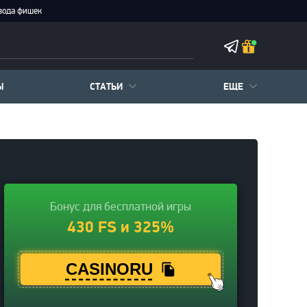
Ваш
бонус
Ы
СТАТЬИ
ЕЩЕ
Бонус для бесплатной игры
430 FS и 325%
CASINORU