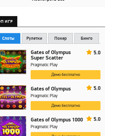
CASINORU
CASINORU
Демо бесплатно
Демо бесплатно
ОП ИГР
Слоты
Рулетки
Покер
Бинго
Gates of Olympus
5.0
Super Scatter
Pragmatic Play
Демо бесплатно
5.0
Gates of Olympus
3.4
4.2
Pragmatic Play
Демо бесплатно
ival Rush
Jackpot Joker
oft
TaDa Gaming
5.0
Gates of Olympus 1000
1000 FS и 225%
350 FS и 125%
Pragmatic Play
от Norm Casino
от Vodka
по промокоду
по промокоду