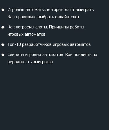
Игровые автоматы, которые дают выиграть.
Как правильно выбрать онлайн-слот
Как устроены слоты. Принципы работы
игровых автоматов
Топ-10 разработчиков игровых автоматов
Секреты игровых автоматов. Как повлиять на
вероятность выигрыша
ДЕМО БЕСПЛАТНО
ДЕМО БЕСПЛАТНО
27 FS в Sugar Rush 1000
300 FS в Wild Coyote
от 7K Casino
Megaways
от Vodka
7KBONZ
CASINORU