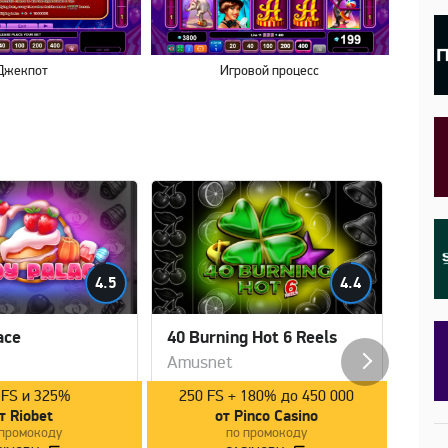
Игровой процесс
Джекпот
4.5
4.4
ace
40 Burning Hot 6 Reels
100 
Amusnet
Amu
 FS и 325%
250 FS + 180% до 450 000
т Riobet
от Pinco Casino
 промокоду
по промокоду