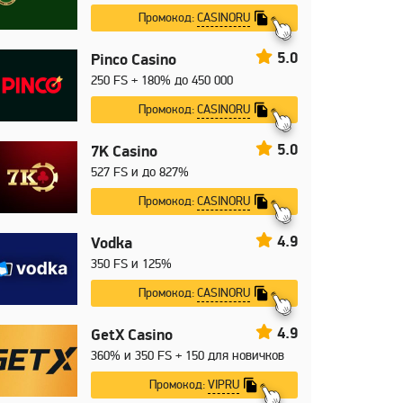
CASINORU
Промокод:
5.0
Pinco Casino
250 FS + 180% до 450 000
CASINORU
Промокод:
5.0
7K Casino
527 FS и до 827%
CASINORU
Промокод:
4.9
Vodka
350 FS и 125%
CASINORU
Промокод:
4.9
GetX Casino
360% и 350 FS + 150 для новичков
VIPRU
Промокод: