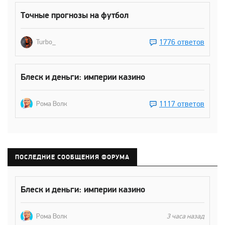
Точные прогнозы на футбол
1776 ответов
Turbo_
Блеск и деньги: империи казино
1117 ответов
Рома Волк
ПОСЛЕДНИЕ СООБЩЕНИЯ ФОРУМА
Блеск и деньги: империи казино
Рома Волк
3 часа назад