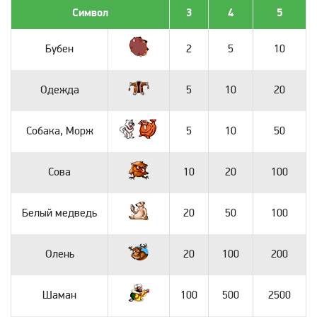
Символ
3
4
5
Бубен
2
5
10
Одежда
5
10
20
Собака, Морж
5
10
50
Сова
10
20
100
Белый медведь
20
50
100
Олень
20
100
200
Шаман
100
500
2500