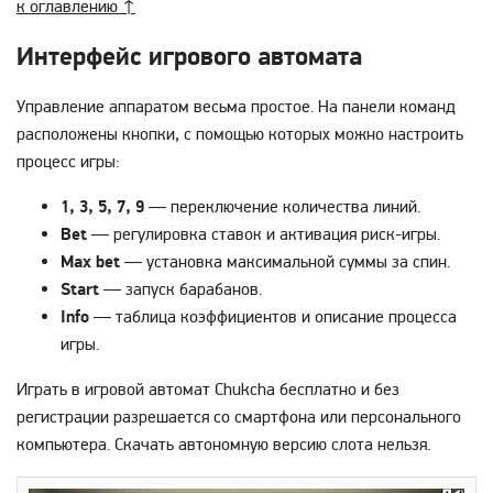
к оглавлению ↑
Интерфейс игрового автомата
Управление аппаратом весьма простое. На панели команд
расположены кнопки, с помощью которых можно настроить
процесс игры:
1, 3, 5, 7, 9
― переключение количества линий.
Bet
― регулировка ставок и активация риск-игры.
Max bet
― установка максимальной суммы за спин.
Start
― запуск барабанов.
Info
― таблица коэффициентов и описание процесса
игры.
Играть в игровой автомат Chukcha бесплатно и без
регистрации разрешается со смартфона или персонального
компьютера. Скачать автономную версию слота нельзя.