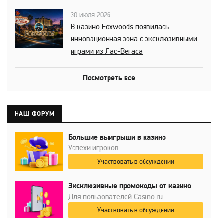
Каждый уровень даёт бенефиты: лучшие бонусы,
30 июля 2026
персональное обслуживание, свободный вход в VIP-
В казино Foxwoods появилась
области. Стоимость? Сложно считать в деньгах, но в
инновационная зона с эксклюзивными
среднем Gold status означает дополнительно $200-
400 в бонусах и персональных предложений за год.
играми из Лас-Вегаса
Это худший курс обмена. Free Play $50 = 1500 точек.
Но cash redemption даёт $15-22 за те же 1500 точек.
Посмотреть все
Free Play иллюзорно выглядит щедрее, но это слова
казино, чтобы вы продолжали играть на слотах. , не
для покупок. Если вы регулярный игрок (2-3 круиза в
НАШ ФОРУМ
год), стремитесь достичь Gold или Platinum.
Бенефиты статуса (бесплатные апгрейды номера,
Большие выигрыши в казино
бесплатные напитки, персональные бонусы) стоят
Успехи игроков
больше, чем прямой cash redemption. выбирайте
Участвовать в обсуждении
только если вы ONE-TIME игрок. Вы в первый раз на
круизе, накопили 2000 точек, хотите снять деньги и
Эксклюзивные промокоды от казино
уйти. Берите cash ($20-30) и забывайте. Не
Для пользователей Casino.ru
накапливайте для будущего, если не планируете
Участвовать в обсуждении
вернуться. на точки. Обычно в конце года или перед