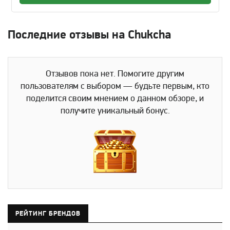
Последние отзывы на Chukcha
Отзывов пока нет. Помогите другим
пользователям с выбором — будьте первым, кто
поделится своим мнением о данном обзоре, и
получите уникальный бонус.
РЕЙТИНГ БРЕНДОВ