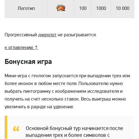
Логотип
100
1000
10 000
Прогрессивный
джекпот
не разыгрывается.
к оглавлению ↑
Бонусная игра
Мини-игра с геологом запускается при выпадении трех или
более иконок в любом месте поля. Пользователю нужно
выбрать пиктограмму с изображением исследователя и
получить на счет несколько ставок. Весь выигрыш можно
увеличить в раунде на удвоение.
Основной бонусный тур начинается после
выпадения трех и более символов с