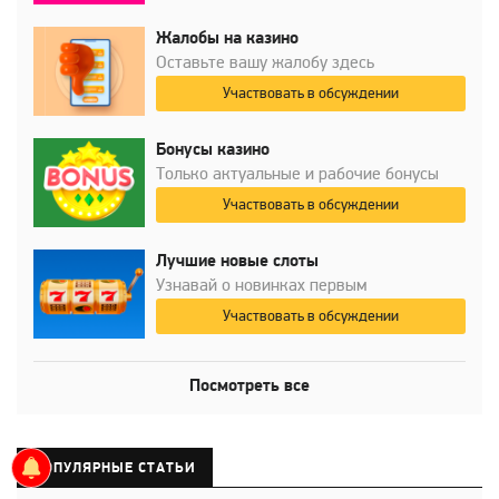
летним сезоном казино даёт бонусные множители:
Жалобы на казино
"Играйте в марте – получайте 2x точки!" Это когда
Оставьте вашу жалобу здесь
выгодно активно играть, точки копятся в 2 раза
Участвовать в обсуждении
быстрее. Вы поставили $10,000 за неделю круиза.
Получили 10,000 точек. Курс обмена: 1 точка =
Бонусы казино
$0.012. Кэш: $120. . Даже с точками вы в минусе.
Только актуальные и рабочие бонусы
Казино щедро? Нет, это театр. Точки – это не
возврат денег, это попытка примирить вас с
Участвовать в обсуждении
потерями. . Скрытые условия, обман и ловушки, в
которые попадают даже опытные игроки. Не
Лучшие новые слоты
Узнавай о новинках первым
пропустите! ⚠️
Участвовать в обсуждении
Посмотреть все
ПОПУЛЯРНЫЕ СТАТЬИ