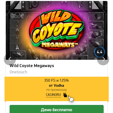
4.4
Wild Coyote Megaways
Onetouch
350 FS и 125%
от Vodka
по промокоду
CASINORU
Демо бесплатно