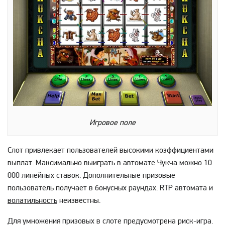
Игровое поле
Слот привлекает пользователей высокими коэффициентами
выплат. Максимально выиграть в автомате Чукча можно 10
000 линейных ставок. Дополнительные призовые
пользователь получает в бонусных раундах. RTP автомата и
волатильность
неизвестны.
Для умножения призовых в слоте предусмотрена риск-игра.