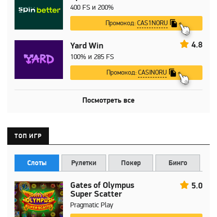
400 FS и 200%
CAS1NORU
Промокод:
4.8
Yard Win
100% и 285 FS
CASINORU
Промокод:
Посмотреть все
ТОП ИГР
Слоты
Рулетки
Покер
Бинго
Gates of Olympus
5.0
Super Scatter
Pragmatic Play