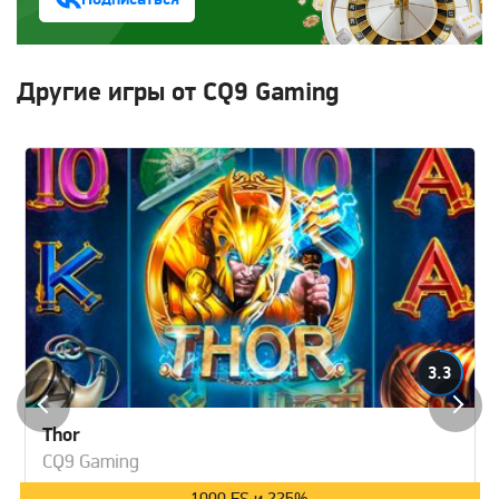
Другие игры от CQ9 Gaming
3.3
Thor
CQ9 Gaming
1000 FS и 225%