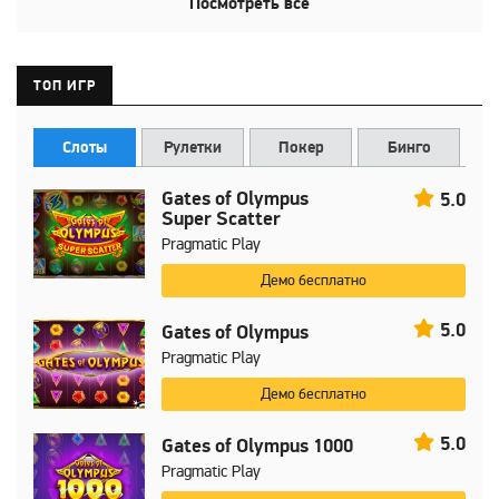
Посмотреть все
ТОП ИГР
Слоты
Рулетки
Покер
Бинго
Gates of Olympus
5.0
Super Scatter
Pragmatic Play
Демо бесплатно
5.0
Gates of Olympus
Pragmatic Play
Демо бесплатно
5.0
Gates of Olympus 1000
Pragmatic Play