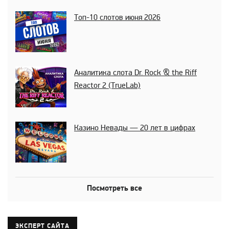
Топ-10 слотов июня 2026
Аналитика слота Dr. Rock & the Riff
Reactor 2 (TrueLab)
Казино Невады — 20 лет в цифрах
Посмотреть все
ЭКСПЕРТ САЙТА