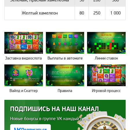
Зеленый, Красный хамелеоны
50
200
500
Желтый хамелеон
80
250
1 000
Заставка видеослота
Линии ставок
Выплаты в автомате
Вайлд и Скаттер
Правила
Игровой процесс
ПОДПИШИСЬ НА НАШ КАНАЛ
Новые бонусы в группе VK каждый день
Подписаться