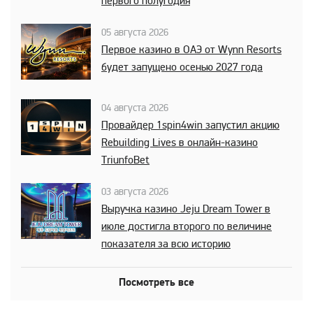
первого полугодия
05 августа 2026
Первое казино в ОАЭ от Wynn Resorts
будет запущено осенью 2027 года
04 августа 2026
Провайдер 1spin4win запустил акцию
Rebuilding Lives в онлайн-казино
TriunfoBet
03 августа 2026
Выручка казино Jeju Dream Tower в
июле достигла второго по величине
показателя за всю историю
Посмотреть все