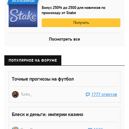
ЭКСКЛЮЗИВНЫЙ
Бонус
250%
до
2500 для
новичков по
промокоду от Stake
Получить
Посмотреть все
ПОПУЛЯРНОЕ НА ФОРУМЕ
Точные прогнозы на футбол
1777 ответов
Turbo_
Блеск и деньги: империи казино