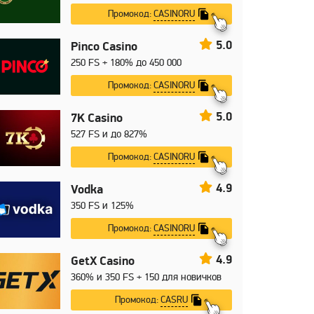
CASINORU
Промокод:
5.0
Pinco Casino
250 FS + 180% до 450 000
CASINORU
Промокод:
5.0
7K Casino
527 FS и до 827%
CASINORU
Промокод:
4.9
Vodka
350 FS и 125%
CASINORU
Промокод:
4.9
GetX Casino
360% и 350 FS + 150 для новичков
CASRU
Промокод: