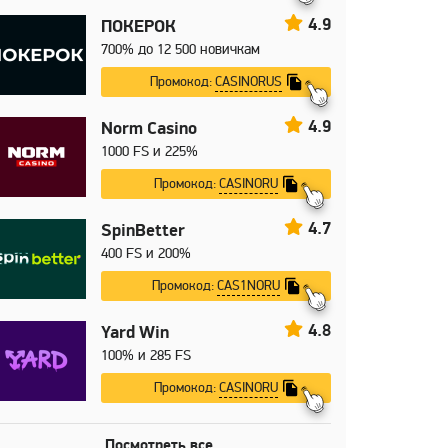
4.9
ПОКЕРОК
700% до 12 500 новичкам
CASINORUS
Промокод:
4.9
Norm Casino
1000 FS и 225%
CASINORU
Промокод:
4.7
SpinBetter
400 FS и 200%
CAS1NORU
Промокод:
4.8
Yard Win
100% и 285 FS
CASINORU
Промокод:
Посмотреть все