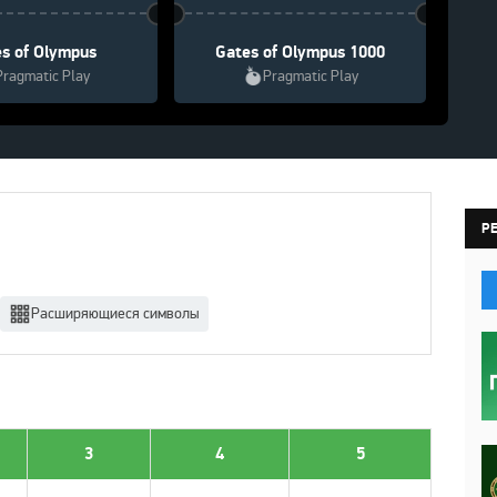
s of Olympus
Gates of Olympus 1000
Pragmatic Play
Pragmatic Play
Р
Расширяющиеся символы
3
4
5