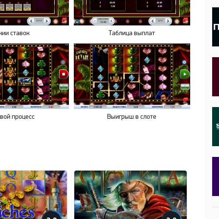
нии ставок
Таблица выплат
вой процесс
Выигрыш в слоте