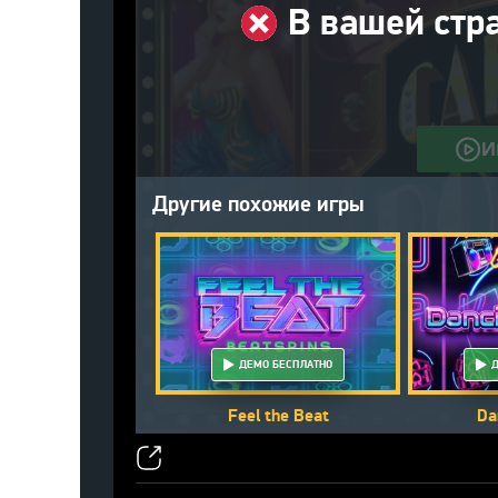
В вашей стр
И
Другие похожие игры
ДЕМО БЕСПЛАТНО
Д
Feel the Beat
Da