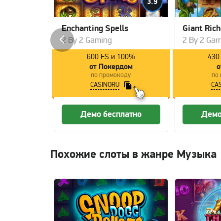
3.7
3.9
s
Enchanting Spells
Giant Rich
2 By 2 Gaming
2 By 2 Gam
S и до 827%
600 FS и 100%
430
sino
от Покердом
о
оду
по промокоду
по
CASINORU
CA
латно
Демо бесплатно
Демо
Похожие слоты в жанре Музыка