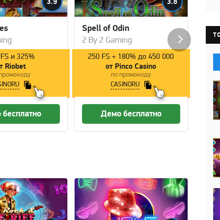
3.9
3.8
es
Spell of Odin
Fest
Т
ing
2 By 2 Gaming
2 By
 FS и 325%
250 FS + 180% до 450 000
т Riobet
от Pinco Casino
 промокоду
по промокоду
SINORU
CASINORU
 бесплатно
Демо бесплатно