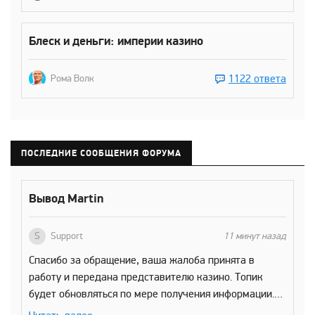
Блеск и деньги: империи казино
1122 ответа
Рома Волк
ПОСЛЕДНИЕ СООБЩЕНИЯ ФОРУМА
Вывод Martin
S
Support
11 минут назад
Спасибо за обращение, ваша жалоба принята в
работу и передана представителю казино. Топик
будет обновляться по мере получения информации.
Предположительное время ответа казино - до 7