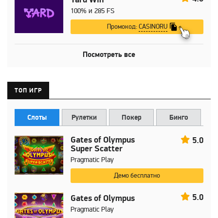
100% и 285 FS
CASINORU
Промокод:
Посмотреть все
ТОП ИГР
Слоты
Рулетки
Покер
Бинго
Gates of Olympus
5.0
Super Scatter
Pragmatic Play
Демо бесплатно
5.0
Gates of Olympus
Pragmatic Play