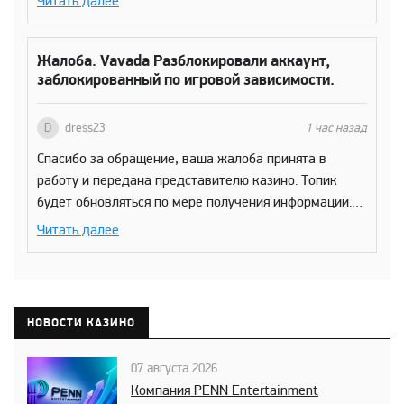
Читать далее
дней.
Жалоба. Vavada Разблокировали аккаунт,
заблокированный по игровой зависимости.
D
dress23
1 час назад
Спасибо за обращение, ваша жалоба принята в
работу и передана представителю казино. Топик
будет обновляться по мере получения информации.
Предположительное время ответа казино - до 7
Читать далее
дней. Здравствуйте, спасибо, буду ждать
информации.
НОВОСТИ КАЗИНО
07 августа 2026
Компания PENN Entertainment