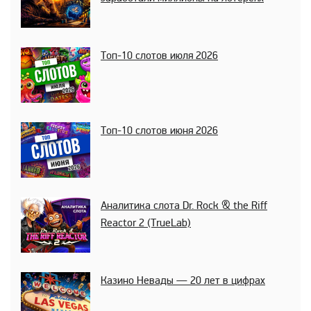
Топ-10 слотов июля 2026
Топ-10 слотов июня 2026
Аналитика слота Dr. Rock & the Riff
Reactor 2 (TrueLab)
Казино Невады — 20 лет в цифрах