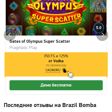
5.0
Gates of Olympus Super Scatter
Pragmatic Play
350 FS и 125%
от Vodka
по промокоду
CASINORU
Демо бесплатно
Последние отзывы на Brazil Bomba