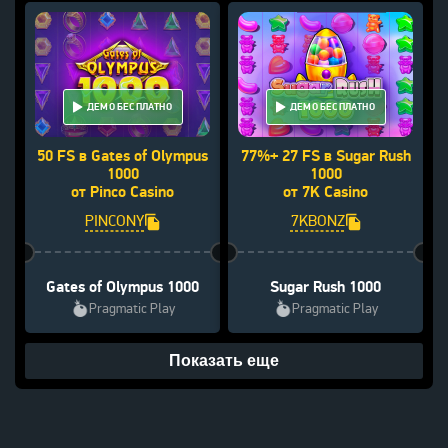
ДЕМО БЕСПЛАТНО
ДЕМО БЕСПЛАТНО
50 FS в Gates of Olympus
77%+ 27 FS в Sugar Rush
1000
1000
от Pinco Casino
от 7K Casino
PINCONY
7KBONZ
Gates of Olympus 1000
Sugar Rush 1000
Pragmatic Play
Pragmatic Play
Показать еще