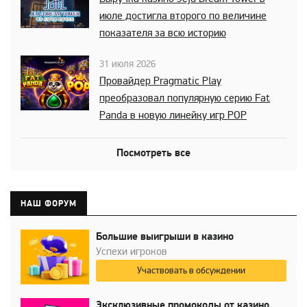
июле достигла второго по величине
показателя за всю историю
31 июля 2026
Провайдер Pragmatic Play
преобразовал популярную серию Fat
Panda в новую линейку игр POP
Посмотреть все
НАШ ФОРУМ
Большие выигрыши в казино
Успехи игроков
Участвовать в обсуждении
Эксклюзивные промокоды от казино