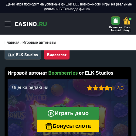
Казино на
Ваш
Android
бонус
Главная
›
Игровые автоматы
ELK Studios
Видеослот
Игровой автомат
Boomberries
от ELK Studios
Оценка редакции
4.3
Играть демо
Бонусы слота