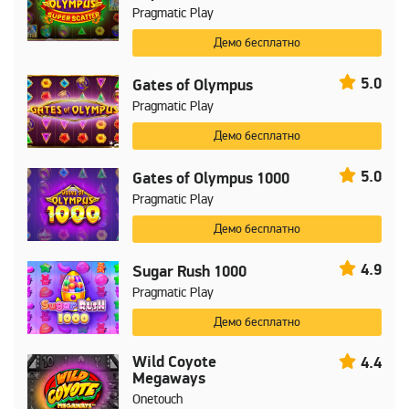
Pragmatic Play
Демо бесплатно
5.0
Gates of Olympus
Pragmatic Play
Демо бесплатно
5.0
Gates of Olympus 1000
Pragmatic Play
Демо бесплатно
4.9
Sugar Rush 1000
Pragmatic Play
Демо бесплатно
Wild Coyote
4.4
Megaways
Onetouch