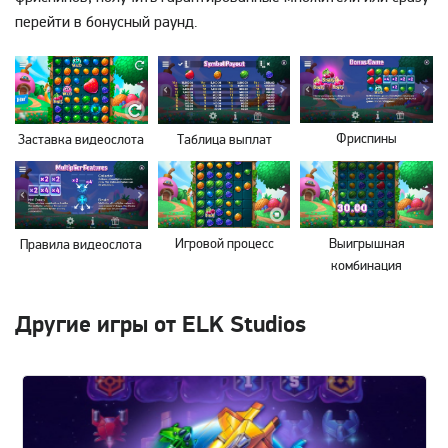
перейти в бонусный раунд.
Фриспины
Заставка видеослота
Таблица выплат
Игровой процесс
Выигрышная
Правила видеослота
комбинация
Другие игры от ELK Studios