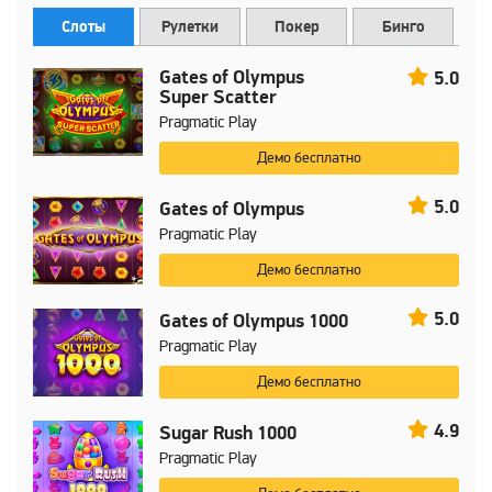
Слоты
Рулетки
Покер
Бинго
Gates of Olympus
5.0
Super Scatter
Pragmatic Play
Демо бесплатно
5.0
Gates of Olympus
Pragmatic Play
Демо бесплатно
5.0
Gates of Olympus 1000
Pragmatic Play
Демо бесплатно
4.9
Sugar Rush 1000
Pragmatic Play