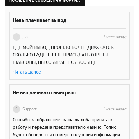
ПОСЛЕДНИЕ СООБЩЕНИЯ ФОРУМА
Невыплачивает вывод
J
jlia
3 часа назад
ГДЕ МОЙ ВЫВОД ПРОШЛО БОЛЕЕ ДВУХ СУТОК,
СКОЛЬКО БУДЕТЕ ЕЩЕ ПРИСЫЛАТЬ ОТВЕТЫ
ШАБЛОНЫ, ВЫ СОБИРАЕТЕСЬ ВООБЩЕ
ВОЗВРАЩАТТ ВЫВОД МОЙ ИЛИ КАК.
Читать далее
Не выплачивают выигрыш.
S
Support
3 часа назад
Спасибо за обращение, ваша жалоба принята в
работу и передана представителю казино. Топик
будет обновляться по мере получения информации.