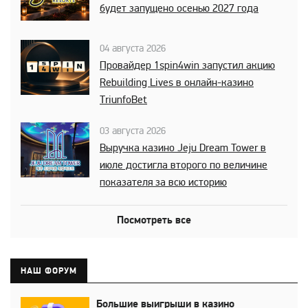
будет запущено осенью 2027 года
04 августа 2026
Провайдер 1spin4win запустил акцию
Rebuilding Lives в онлайн-казино
TriunfoBet
03 августа 2026
Выручка казино Jeju Dream Tower в
июле достигла второго по величине
показателя за всю историю
Посмотреть все
НАШ ФОРУМ
Большие выигрыши в казино