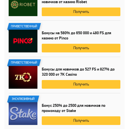
новичков от казино Riobet
Получить
ПРИВЕТСТВЕННЫЙ
Бонусы на
580%
до
650 000
и
480 FS
для
казино от Pinco
Получить
ПРИВЕТСТВЕННЫЙ
Бонусы для новичков до
527 FS
и
827%
до
320 000
от
7K Casino
Получить
ЭКСКЛЮЗИВНЫЙ
Бонус
250%
до
2500 для
новичков по
промокоду от Stake
Получить