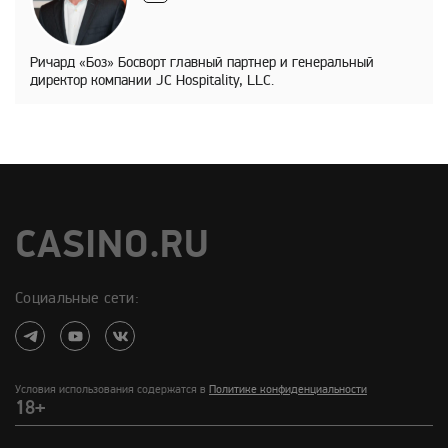
Ричард «Боз» Босворт главный партнер и генеральный
директор компании JC Hospitality, LLC.
CASINO.RU
Социальные сети:
Условия использования содержатся в
Политике конфиденциальности
18+