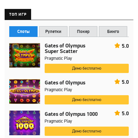
ТОП ИГР
Слоты
Рулетки
Покер
Бинго
Gates of Olympus
5.0
Super Scatter
Pragmatic Play
Демо бесплатно
5.0
Gates of Olympus
Pragmatic Play
Демо бесплатно
5.0
Gates of Olympus 1000
Pragmatic Play
Демо бесплатно