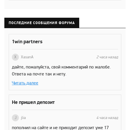
ПОСЛЕДНИЕ СООБЩЕНИЯ ФОРУМА
1win partners
X
XasanA
2 часа назад
дайте, пожалуйста, свой комментарий по жалобе.
Ответа на почте так и нету.
Читать далее
Не пришел депозит
J
jlia
4 часа назад
пополнил на сайте и не приходит депозит уже 17