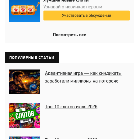
Лучшие новые слоты
Узнавай о новинках первым
Участвовать в обсуждении
Посмотреть все
ПОПУЛЯРНЫЕ СТАТЬИ
Адвантивная игра — как синдикаты
заработали миллионы на лотереях
Топ-10 слотов июля 2026