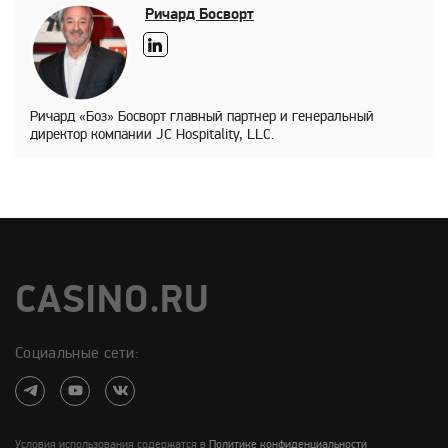
Ричард Босворт
Ричард «Боз» Босворт главный партнер и генеральный
директор компании JC Hospitality, LLC.
CASINO.RU
Социальные сети:
Условия использования содержатся в
Политике конфиденциальности