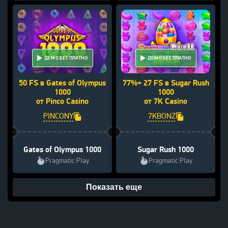
ДЕМО БЕСПЛАТНО
ДЕМО БЕСПЛАТНО
50 FS в Gates of Olympus
77%+ 27 FS в Sugar Rush
1000
1000
от Pinco Casino
от 7K Casino
PINCONY
7KBONZ
Gates of Olympus 1000
Sugar Rush 1000
Pragmatic Play
Pragmatic Play
Показать еще