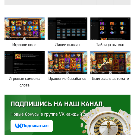
Игровое поле
Линии выплат
Таблица выплат
Игровые символы
Вращение барабанов
Выигрыш в автомате
слота
ПОДПИШИСЬ НА НАШ КАНАЛ
Новые бонусы в группе VK каждый день
Подписаться