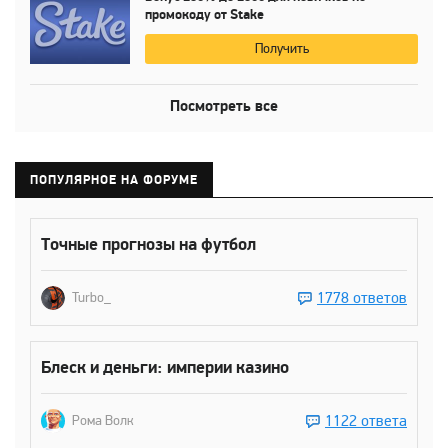
промокоду от Stake
Получить
Посмотреть все
ПОПУЛЯРНОЕ НА ФОРУМЕ
Точные прогнозы на футбол
1778 ответов
Turbo_
Блеск и деньги: империи казино
1122 ответа
Рома Волк