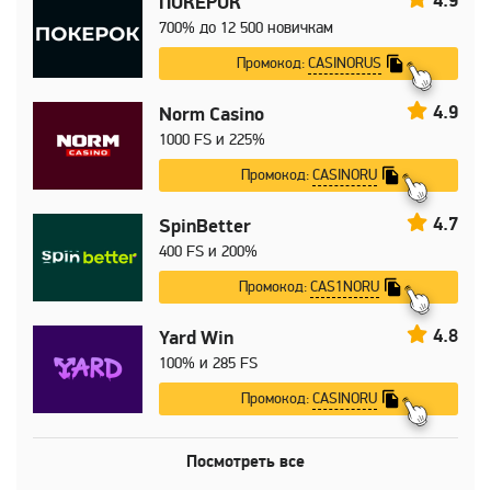
4.9
ПОКЕРОК
700% до 12 500 новичкам
CASINORUS
Промокод:
4.9
Norm Casino
1000 FS и 225%
CASINORU
Промокод:
4.7
SpinBetter
400 FS и 200%
CAS1NORU
Промокод:
4.8
Yard Win
100% и 285 FS
CASINORU
Промокод:
Посмотреть все