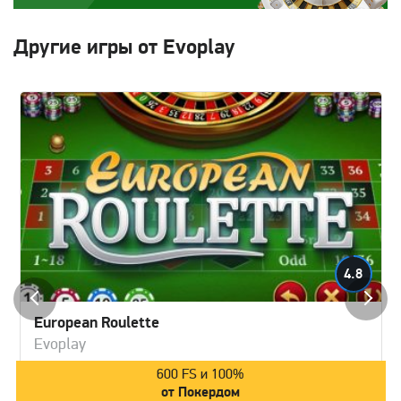
Другие игры от Evoplay
4.8
European Roulette
Evoplay
600 FS и 100%
от Покердом