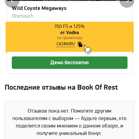
Wild Coyote Megaways
Onetouch
350 FS и 125%
от Vodka
по промокоду
CASINORU
Демо бесплатно
Последние отзывы на Book Of Rest
Отзывов пока нет. Помогите другим
пользователям с выбором — будьте первым, кто
поделится своим мнением о данном обзоре, и
получите уникальный бонус.