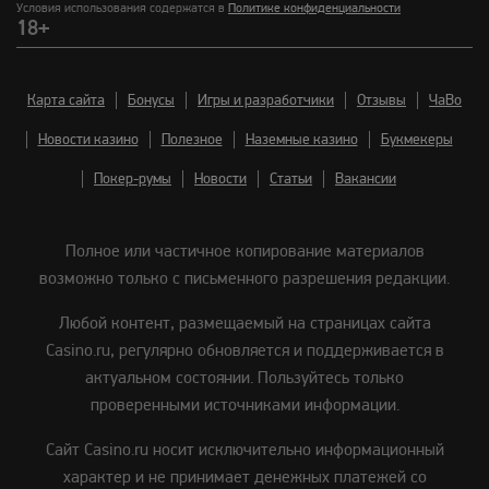
Условия использования содержатся в
Политике конфиденциальности
18+
Карта сайта
Бонусы
Игры и разработчики
Отзывы
ЧаВо
Новости казино
Полезное
Наземные казино
Букмекеры
Покер-румы
Новости
Статьи
Вакансии
Полное или частичное копирование материалов
возможно только с письменного разрешения редакции.
Любой контент, размещаемый на страницах сайта
Сasino.ru, регулярно обновляется и поддерживается в
актуальном состоянии. Пользуйтесь только
проверенными источниками информации.
Сайт Сasino.ru носит исключительно информационный
характер и не принимает денежных платежей со