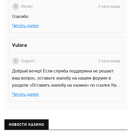
D
Denzer
3 часа назад
Спасибо
Читать далее
Vulora
S
Support
3 часа назад
Добрый вечер! Если служба поддержки не решает
ваш вопрос, оставьте жалобу на нашем форуме в
разделе «Оставить жалобу на казино» по ссылке Как
правильно оформить жалобу вы можете узнать по
Читать далее
ссылке
НОВОСТИ КАЗИНО