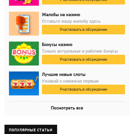
Жалобы на казино
Оставьте вашу жалобу здесь
Участвовать в обсуждении
Бонусы казино
Только актуальные и рабочие бонусы
Участвовать в обсуждении
Лучшие новые слоты
Узнавай о новинках первым
Участвовать в обсуждении
Посмотреть все
ПОПУЛЯРНЫЕ СТАТЬИ