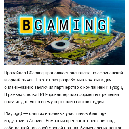
Провайдер BGaming продолжает экспансию на африканский
игорный рынок. На этот раз разработчик контента для
онлайн-казино заключил партнерство с компанией PlaylogiQ.
В рамках сделки B2B-провайдер платформенных решений
получит доступ ко всему портфолио слотов студии.
PlaylogiQ — один из ключевых участников iGaming-
индустрии в Африке. Компания предлагает решения под
собственной торговой маркой как для букмекерских контор,