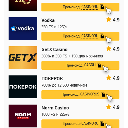
CASINORU
Промокод:
4.9
Vodka
350 FS и 125%
CASINORU
Промокод:
4.9
GetX Casino
360% и 350 FS + 150 для новичков
CASRU
Промокод:
4.9
ПОКЕРОК
700% до 12 500 новичкам
CASINORUS
Промокод:
4.9
Norm Casino
1000 FS и 225%
CASINORU
Промокод: