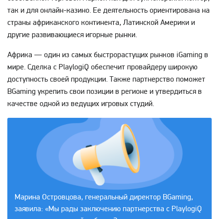
так и для онлайн-казино. Ее деятельность ориентирована на
страны африканского континента, Латинской Америки и
другие развивающиеся игорные рынки.
Африка — один из самых быстрорастущих рынков iGaming в
мире. Сделка с PlaylogiQ обеспечит провайдеру широкую
доступность своей продукции. Также партнерство поможет
BGaming укрепить свои позиции в регионе и утвердиться в
качестве одной из ведущих игровых студий.
Марина Островцова, генеральный директор BGaming,
заявила: «Мы рады заключению партнерства с PlaylogiQ