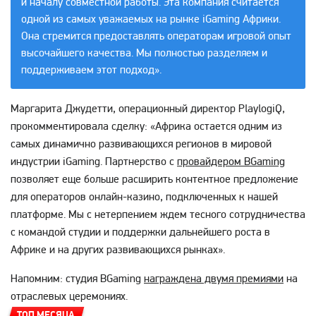
и началу совместной работы. Эта компания считается
одной из самых уважаемых на рынке iGaming Африки.
Она стремится предоставлять операторам игровой опыт
высочайшего качества. Мы полностью разделяем и
поддерживаем этот подход».
Маргарита Джудетти, операционный директор PlaylogiQ,
прокомментировала сделку: «Африка остается одним из
самых динамично развивающихся регионов в мировой
индустрии iGaming. Партнерство с
провайдером BGaming
позволяет еще больше расширить контентное предложение
для операторов онлайн-казино, подключенных к нашей
платформе. Мы с нетерпением ждем тесного сотрудничества
с командой студии и поддержки дальнейшего роста в
Африке и на других развивающихся рынках».
Напомним: студия BGaming
награждена двумя премиями
на
отраслевых церемониях.
ТОП МЕСЯЦА