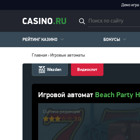
РЕЙТИНГ КАЗИНО
БОНУСЫ
Главная
›
Игровые автоматы
Wazdan
Видеослот
Игровой автомат
Beach Party H
Оценка редакции
3.0