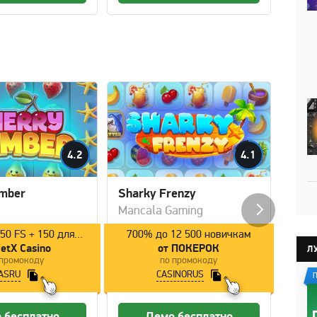
4.2
4.1
omber
Sharky Frenzy
Big 
Mancala Gaming
Prag
50 FS + 150 для
700% до 12 500 новичкам
GetX Casino
овичков
от ПОКЕРОК
 промокоду
по промокоду
ASRU
CASINORUS
 бесплатно
Демо бесплатно
Л
y Hot