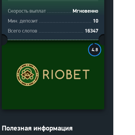
Мгновенно
Скорость выплат
10
Мин. депозит
16347
Всего слотов
4.8
Полезная информация