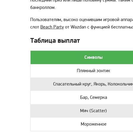
последний приз или лишь половину суммы. Таким 
банкроллом.
Пользователям, высоко оценившим игровой аппара
слот
Beach Party
от Wazdan с функцией бесплатны
Таблица выплат
Символы
Пляжный зонтик
Спасательный круг, Якорь, Колокольчи
Бар, Семерка
Мяч (Scatter)
Мороженное