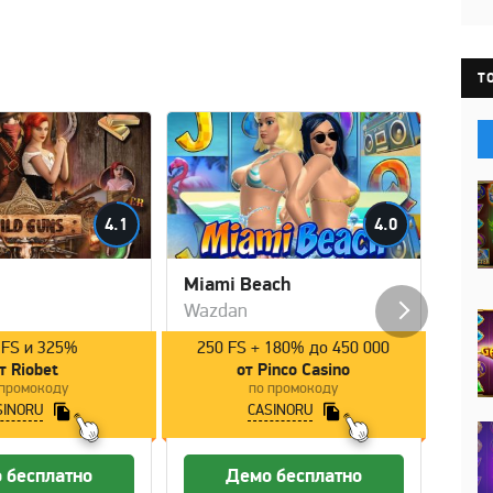
Т
4.1
4.0
Miami Beach
Spa
Wazdan
Waz
 FS и 325%
250 FS + 180% до 450 000
т Riobet
от Pinco Casino
 промокоду
по промокоду
SINORU
CASINORU
 бесплатно
Демо бесплатно