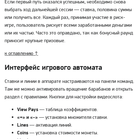
Если первый путь оказался успешным, необходимо снова
выбрать ход дальнейшей сессии ― ставка, половина суммы
или получить все. Каждый раз, принимая участие в риск-
игре, пользователь рискует всеми заработанными деньгами
или их частью. Часто это оправдано, так как бонусный раунд
приносит крупные призовые.
к оглавлению ↑
Интерфейс игрового автомата
Ставки и линии в аппарате настраиваются на панели команд.
Там же можно активировать вращение барабанов и открыть
раздел с правилами. Кнопки для настройки видеослота:
View Pays
― таблица коэффициентов.
«+» и «-»
― установка множителя ставки.
Lines
― активация линий.
Coins
― установка стоимости монеты.