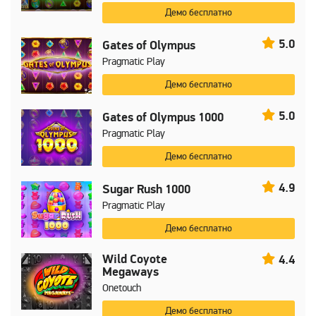
Демо бесплатно
5.0
Gates of Olympus
Pragmatic Play
Демо бесплатно
5.0
Gates of Olympus 1000
Pragmatic Play
Демо бесплатно
4.9
Sugar Rush 1000
Pragmatic Play
Демо бесплатно
Wild Coyote
4.4
Megaways
Onetouch
Демо бесплатно