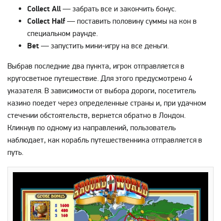
Collect All
― забрать все и закончить бонус.
Collect Half
― поставить половину суммы на кон в
специальном раунде.
Bet
― запустить мини-игру на все деньги.
Выбрав последние два пункта, игрок отправляется в
кругосветное путешествие. Для этого предусмотрено 4
указателя. В зависимости от выбора дороги, посетитель
казино поедет через определенные страны и, при удачном
стечении обстоятельств, вернется обратно в Лондон.
Кликнув по одному из направлений, пользователь
наблюдает, как корабль путешественника отправляется в
путь.