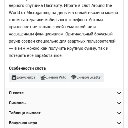
верного спутника Паспарту. Играть в слот Around the
World от Microgaming на деньги в онлайн-казино можно
с компьютера или мобильного телефона. Автомат
привлекает не только своей тематикой, но и
насыщенным функционалом. Оригинальный бонусный
раунд создан специально для азартных пользователей
— в нем можно как получить крупную сумму, так и
потерять все заработанное.
Особенности слота
Бонус-игра
Символ Wild
Символ Scatter
О слоте
Символы
Таблица выплат
Бонусная игра