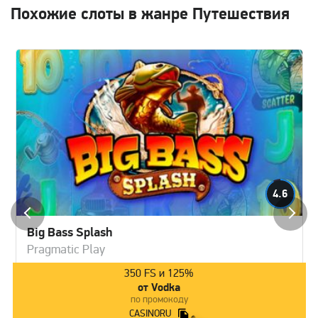
Похожие слоты в жанре Путешествия
4.6
Big Bass Splash
Pragmatic Play
350 FS и 125%
от Vodka
по промокоду
CASINORU