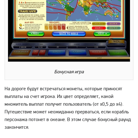
Бонусная игра
На дороге будут встречаться монеты, которые приносят
выплаты на счет игрока. Их цвет определяет, какой
множитель выплат получит пользователь (от x0,5 до x4).
Путешествие может неожиданно прерваться, если корабль
персонажа потонет в океане. В этом случае бонусный раунд
закончится.