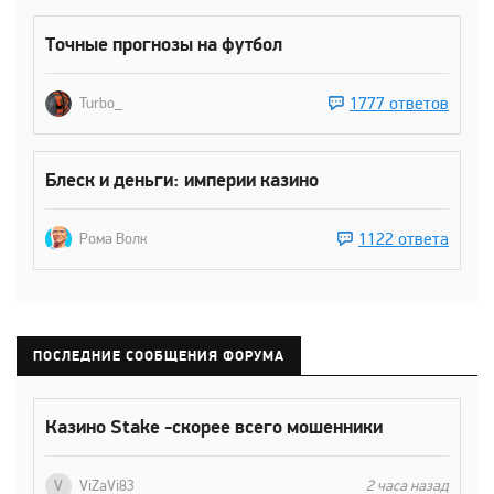
Точные прогнозы на футбол
1777 ответов
Turbo_
Блеск и деньги: империи казино
1122 ответа
Рома Волк
ПОСЛЕДНИЕ СООБЩЕНИЯ ФОРУМА
Казино Stake -скорее всего мошенники
V
ViZaVi83
2 часа назад