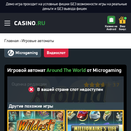
Казино на
Ваш
Android
бонус
Главная
›
Игровые автоматы
Microgaming
Видеослот
Игровой автомат
Around The World
от Microgaming
Оценка редакции
3.7
В вашей стране слот недоступен
Другие похожие игры
Играть демо
Бонусы слота