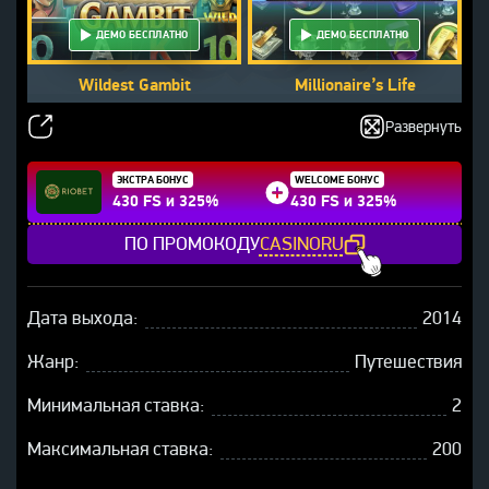
ДЕМО БЕСПЛАТНО
ДЕМО БЕСПЛАТНО
Wildest Gambit
Millionaire’s Life
Развернуть
ЭКСТРА БОНУС
WELCOME БОНУС
430 FS и 325%
430 FS и 325%
ПО ПРОМОКОДУ
CASINORU
Дата выхода:
2014
Жанр:
Путешествия
Минимальная ставка:
2
Максимальная ставка:
200