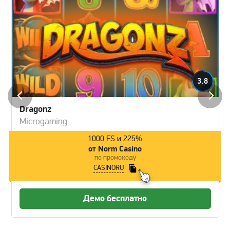
3.8
Dragonz
Microgaming
1000 FS и 225%
от Norm Casino
по промокоду
CASINORU
Демо бесплатно