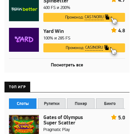
4.7
SpinBetter
400 FS и 200%
CAS1NORU
Промокод:
4.8
Yard Win
100% и 285 FS
CASINORU
Промокод:
Посмотреть все
ТОП ИГР
Слоты
Рулетки
Покер
Бинго
Gates of Olympus
5.0
Super Scatter
Pragmatic Play