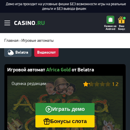
Казино на
Ваш
Android
бонус
Главная
›
Игровые автоматы
Belatra
Видеослот
Игровой автомат
Africa Gold
от Belatra
Оценка редакции
1.2
Играть демо
Бонусы слота