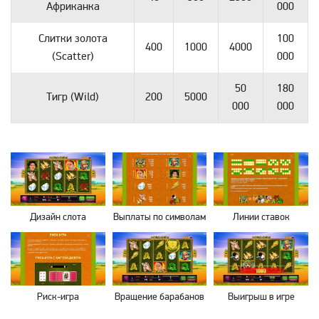
Африканка
000
Слитки золота
100
400
1000
4000
(Scatter)
000
50
180
Тигр (Wild)
200
5000
000
000
Дизайн слота
Выплаты по символам
Линии ставок
Риск-игра
Вращение барабанов
Выигрыш в игре