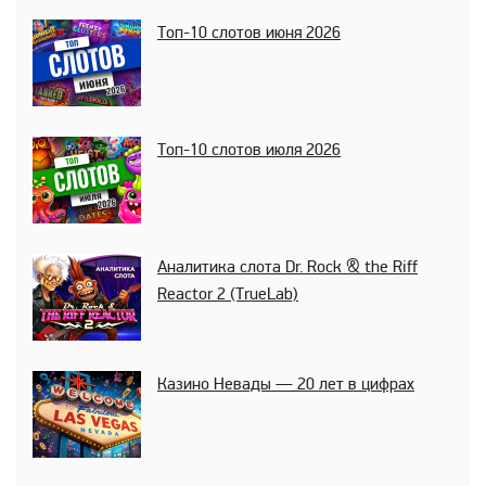
Топ-10 слотов июня 2026
Топ-10 слотов июля 2026
Аналитика слота Dr. Rock & the Riff
Reactor 2 (TrueLab)
Казино Невады — 20 лет в цифрах