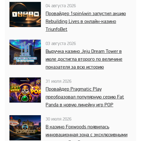
04 августа 2026
Провайдер 1spin4win запустил акцию
Rebuilding Lives в онлайн-казино
TriunfoBet
03 августа 2026
Выручка казино Jeju Dream Tower в
июле достигла второго по величине
показателя за всю историю
31 июля 2026
Провайдер Pragmatic Play
преобразовал популярную серию Fat
Panda в новую линейку игр POP
30 июля 2026
В казино Foxwoods появилась
инновационная зона с эксклюзивными