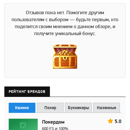
Отзывов пока нет. Помогите другим
пользователям с выбором — будьте первым, кто
поделится своим мнением о данном обзоре, и
получите уникальный бонус.
РЕЙТИНГ БРЕНДОВ
Казино
Покер
Букмекеры
Наземные
5.0
Покердом
600 FS и 100%