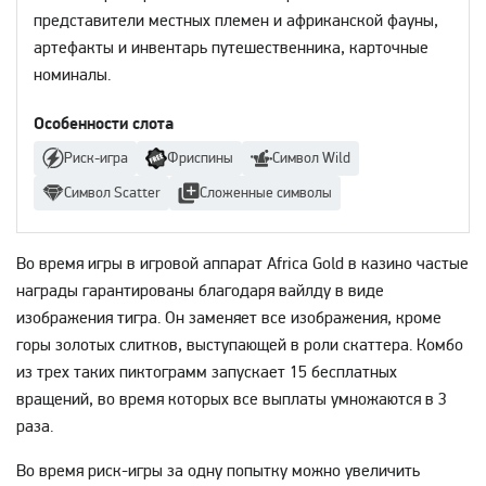
представители местных племен и африканской фауны,
артефакты и инвентарь путешественника, карточные
номиналы.
Особенности слота
Риск-игра
Фриспины
Символ Wild
Символ Scatter
Сложенные символы
Во время игры в игровой аппарат Africa Gold в казино частые
награды гарантированы благодаря вайлду в виде
изображения тигра. Он заменяет все изображения, кроме
горы золотых слитков, выступающей в роли скаттера. Комбо
из трех таких пиктограмм запускает 15 бесплатных
вращений, во время которых все выплаты умножаются в 3
раза.
Во время риск-игры за одну попытку можно увеличить