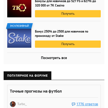
Бонусы для новичков до
527 FS
и
827%
до
320 000
от
7K Casino
Получить
ЭКСКЛЮЗИВНЫЙ
Бонус
250%
до
2500 для
новичков по
промокоду от Stake
Получить
Посмотреть все
ПОПУЛЯРНОЕ НА ФОРУМЕ
Точные прогнозы на футбол
1776 ответов
Turbo_