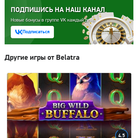
ПОДПИШИСЬ НА НАШ КАНАЛ
Новые бонусы в группе VK каждый день
Подписаться
Другие игры от Belatra
4.5