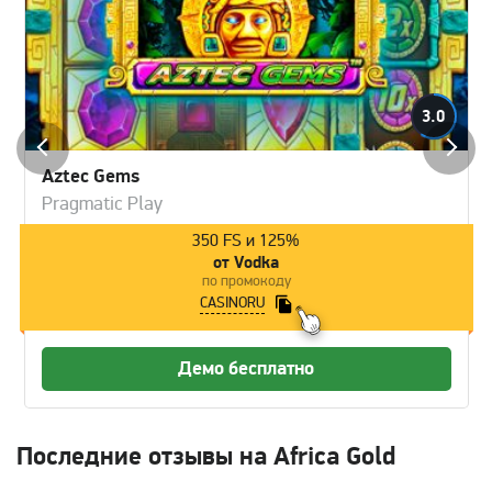
3.0
Aztec Gems
Pragmatic Play
350 FS и 125%
от Vodka
по промокоду
CASINORU
Демо бесплатно
Последние отзывы на Africa Gold