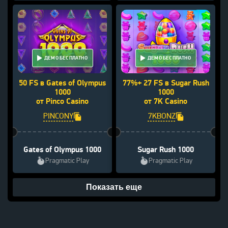
ДЕМО БЕСПЛАТНО
ДЕМО БЕСПЛАТНО
50 FS в Gates of Olympus
77%+ 27 FS в Sugar Rush
1000
1000
от Pinco Casino
от 7K Casino
PINCONY
7KBONZ
Gates of Olympus 1000
Sugar Rush 1000
Pragmatic Play
Pragmatic Play
Показать еще