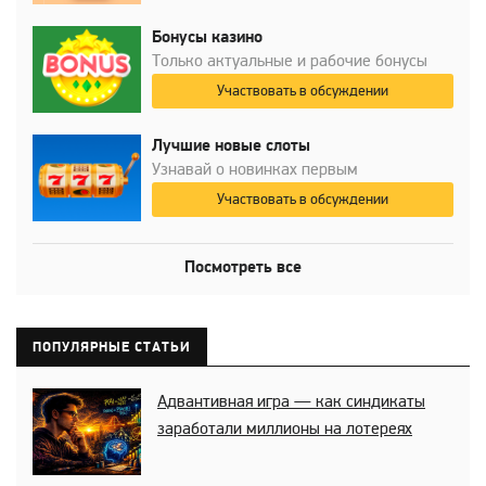
Бонусы казино
Только актуальные и рабочие бонусы
Участвовать в обсуждении
Лучшие новые слоты
Узнавай о новинках первым
Участвовать в обсуждении
Посмотреть все
ПОПУЛЯРНЫЕ СТАТЬИ
Адвантивная игра — как синдикаты
заработали миллионы на лотереях