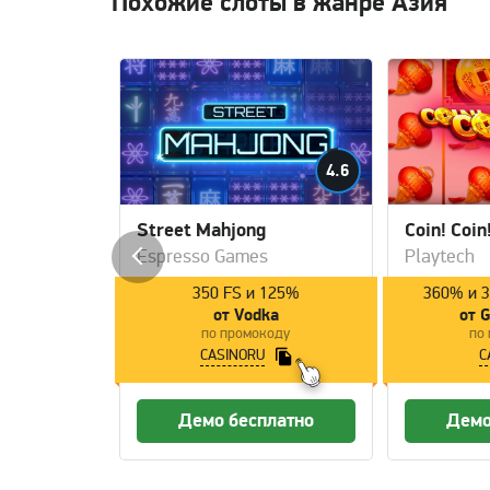
Похожие слоты в жанре Азия
4.4
4.6
Street Mahjong
Coin! Coin
Espresso Games
Playtech
 225%
350 FS и 125%
360% и 3
asino
от Vodka
от 
н
оду
по промокоду
по
CASINORU
C
латно
Демо бесплатно
Демо