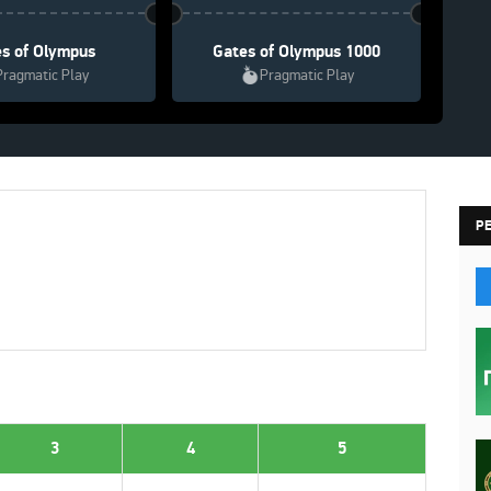
s of Olympus
Gates of Olympus 1000
Pragmatic Play
Pragmatic Play
Р
3
4
5