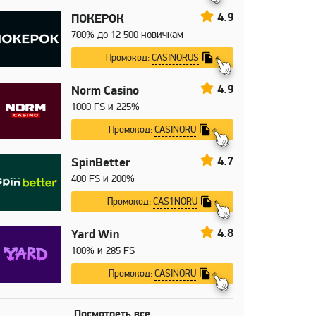
4.9
ПОКЕРОК
700% до 12 500 новичкам
CASINORUS
Промокод:
4.9
Norm Casino
1000 FS и 225%
CASINORU
Промокод:
4.7
SpinBetter
400 FS и 200%
CAS1NORU
Промокод:
4.8
Yard Win
100% и 285 FS
CASINORU
Промокод:
Посмотреть все