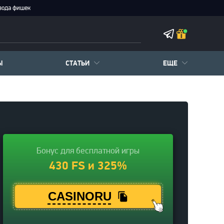
Ваш
бонус
Ы
СТАТЬИ
ЕЩЕ
Бонус для бесплатной игры
430 FS и 325%
CASINORU