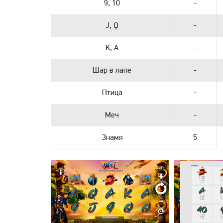
9, 10
-
J, Q
-
K, A
-
Шар в лапе
-
Птица
-
Меч
-
Знамя
5