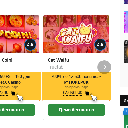
4.6
4.6
! Coin!
Cat Waifu
Saku
Truelab
Quic
50 FS + 150 для
700% до 12 500 новичкам
GetX Casino
овичков
от ПОКЕРОК
 промокоду
по промокоду
ASRU
CASINORUS
Л
 бесплатно
Демо бесплатно