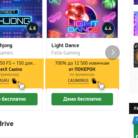
4.6
4.4
hjong
Light Dance
Games
Felix Gaming
Dyna
50 FS + 150 для
700% до 12 500 новичкам
GetX Casino
овичков
от ПОКЕРОК
 промокоду
по промокоду
ASRU
CASINORUS
 бесплатно
Демо бесплатно
Л
rive