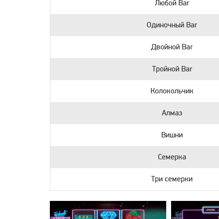
Любой Bar
Одиночный Bar
Двойной Bar
Тройной Bar
Колокольчик
Алмаз
Вишни
Семерка
Три семерки