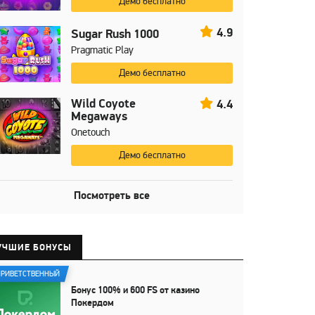
Демо бесплатно
4.9
Sugar Rush 1000
Pragmatic Play
4.4
4.7
Демо бесплатно
Neon Paradise: Hold and Win
Cyber 3×3
Wild Coyote
4.4
Megaways
bit Gaming
PoggiPlay
Onetouch
1000 FS и 225%
350 FS и 125%
Демо бесплатно
от Norm Casino
от Vodka
по промокоду
по промокоду
CASINORU
CASINORU
Посмотреть все
Демо бесплатно
Демо бесплатно
УЧШИЕ БОНУСЫ
ПРИВЕТСТВЕННЫЙ
Бонус
100%
и
600 FS
от казино
Покердом