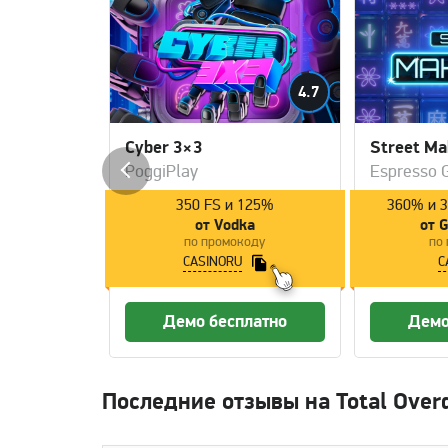
4.4
4.7
Neon Paradise: Hold and Win
Cyber 3×3
Street Ma
PoggiPlay
Espresso 
 225%
350 FS и 125%
360% и 3
asino
от Vodka
от 
н
оду
по промокоду
по
CASINORU
C
латно
Демо бесплатно
Демо
Последние отзывы на Total Overd