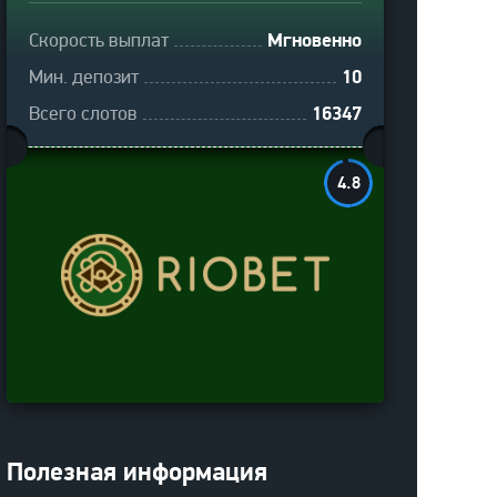
Мгновенно
Скорость выплат
10
Мин. депозит
16347
Всего слотов
4.8
Полезная информация