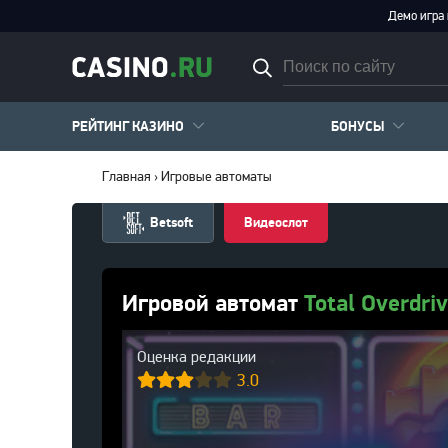
РЕЙТИНГ КАЗИНО
БОНУСЫ
Главная
›
Игровые автоматы
Betsoft
Видеослот
Игровой автомат
Total Overdri
Оценка редакции
3.0