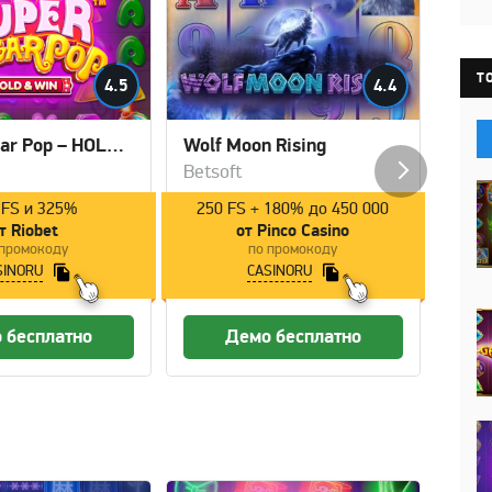
Т
4.5
4.4
Super Sugar Pop – HOLD & WIN
Wolf Moon Rising
Kens
Betsoft
Bets
 FS и 325%
250 FS + 180% до 450 000
т Riobet
от Pinco Casino
 промокоду
по промокоду
SINORU
CASINORU
 бесплатно
Демо бесплатно