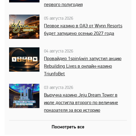
первого полугодия
05 августа 2026
Первое казино в ОАЭ от Wynn Resorts
будет запущено осенью 2027 года
04 августа 2026
Провайдер 1spin4win запустил акцию
Rebuilding Lives в онлайн-казино
TriunfoBet
03 августа 2026
Выручка казино Jeju Dream Tower в
июле достигла второго по величине
показателя за всю историю
Посмотреть все