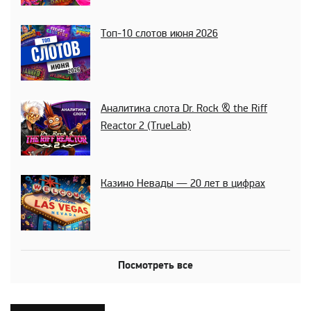
Топ-10 слотов июня 2026
Аналитика слота Dr. Rock & the Riff
Reactor 2 (TrueLab)
Казино Невады — 20 лет в цифрах
Посмотреть все