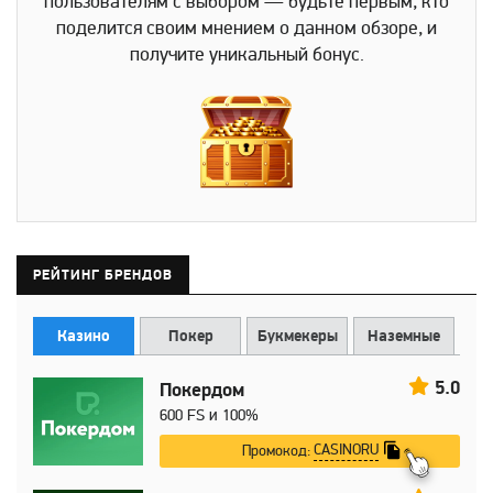
пользователям с выбором — будьте первым, кто
поделится своим мнением о данном обзоре, и
получите уникальный бонус.
РЕЙТИНГ БРЕНДОВ
Казино
Покер
Букмекеры
Наземные
5.0
Покердом
600 FS и 100%
CASINORU
Промокод: