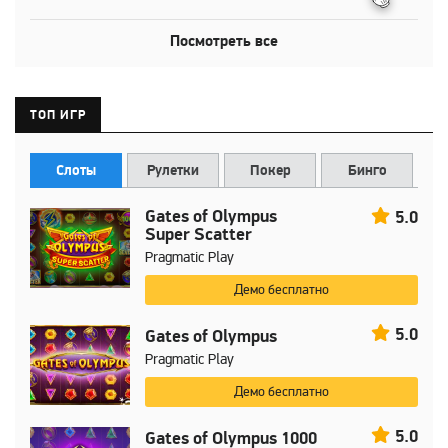
Посмотреть все
ТОП ИГР
Слоты
Рулетки
Покер
Бинго
Gates of Olympus
5.0
Super Scatter
Pragmatic Play
Демо бесплатно
5.0
Gates of Olympus
Pragmatic Play
Демо бесплатно
5.0
Gates of Olympus 1000