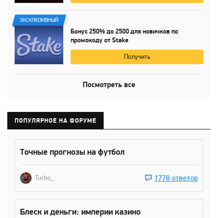
ЭКСКЛЮЗИВНЫЙ
Бонус
250%
до
2500 для
новичков по
промокоду от Stake
Получить
Посмотреть все
ПОПУЛЯРНОЕ НА ФОРУМЕ
Точные прогнозы на футбол
1778 ответов
Turbo_
Блеск и деньги: империи казино