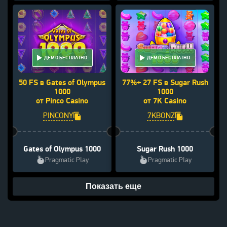
ДЕМО БЕСПЛАТНО
ДЕМО БЕСПЛАТНО
50 FS в Gates of Olympus
77%+ 27 FS в Sugar Rush
1000
1000
от Pinco Casino
от 7K Casino
PINCONY
7KBONZ
Gates of Olympus 1000
Sugar Rush 1000
Pragmatic Play
Pragmatic Play
Показать еще