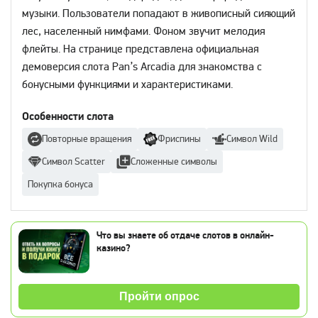
музыки. Пользователи попадают в живописный сияющий
лес, населенный нимфами. Фоном звучит мелодия
флейты. На странице представлена официальная
демоверсия слота Pan’s Arcadia для знакомства с
бонусными функциями и характеристиками.
Особенности слота
Повторные вращения
Фриспины
Символ Wild
Символ Scatter
Сложенные символы
Покупка бонуса
Что вы знаете об отдаче слотов в онлайн-
казино?
Пройти опрос