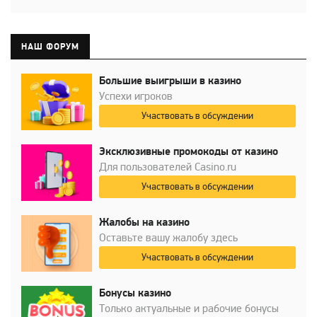
НАШ ФОРУМ
Большие выигрыши в казино
Успехи игроков
Участвовать в обсуждении
Эксклюзивные промокоды от казино
Для пользователей Casino.ru
Участвовать в обсуждении
Жалобы на казино
Оставьте вашу жалобу здесь
Участвовать в обсуждении
Бонусы казино
Только актуальные и рабочие бонусы