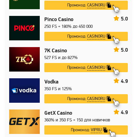
CASINORU
Промокод:
5.0
Pinco Casino
250 FS + 180% до 450 000
CASINORU
Промокод:
5.0
7K Casino
527 FS и до 827%
CASINORU
Промокод:
4.9
Vodka
350 FS и 125%
CASINORU
Промокод:
4.9
GetX Casino
360% и 350 FS + 150 для новичков
VIPRU
Промокод: