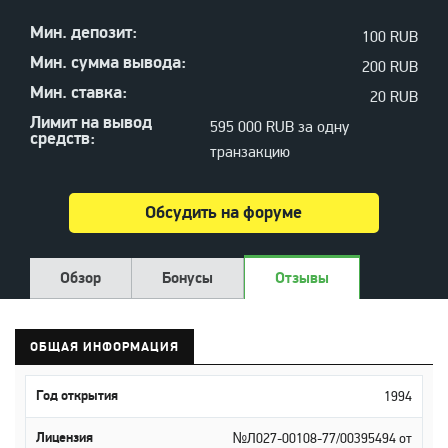
Мин. депозит:
100 RUB
Мин. сумма вывода:
200 RUB
Мин. ставка:
20 RUB
Лимит на вывод
595 000 RUB за одну
средств:
транзакцию
Обсудить на форуме
Обзор
Бонусы
Отзывы
ОБЩАЯ ИНФОРМАЦИЯ
Год открытия
1994
Лицензия
№Л027-00108-77/00395494 от