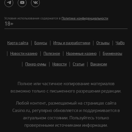
Условия использования содержатся в
Политике конфиденциальности
18+
Карта сайта
Бонусы
Игры и разработчики
Отзывы
ЧаВо
Новости казино
Полезное
Наземные казино
Букмекеры
Покер-румы
Новости
Статьи
Вакансии
Полное или частичное копирование материалов
возможно только с письменного разрешения редакции.
Любой контент, размещаемый на страницах сайта
Сasino.ru, регулярно обновляется и поддерживается в
актуальном состоянии. Пользуйтесь только
проверенными источниками информации.