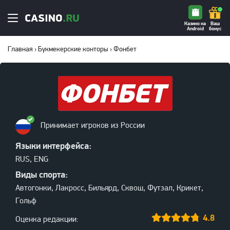
Казино на
Ваш
Android
бонус
Главная
›
Букмекерские конторы
›
Фонбет
Принимает игроков из России
Языки интерфейса:
RUS, ENG
Виды спорта:
Автогонки, Лакросс, Бильярд, Сквош, Футзал, Крикет,
Гольф
4.8
Оценка редакции: