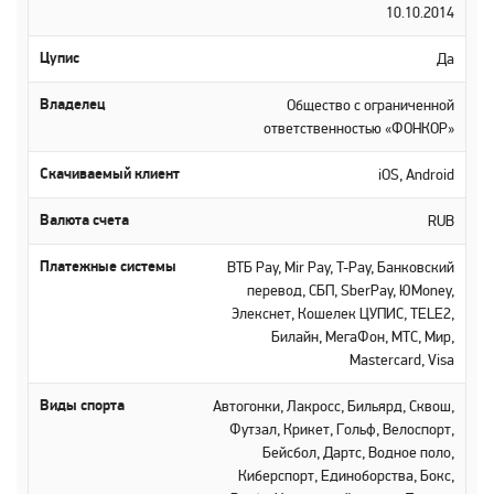
10.10.2014
Цупис
Да
Владелец
Общество с ограниченной
ответственностью «ФОНКОР»
Скачиваемый клиент
iOS, Android
Валюта счета
RUB
Платежные системы
ВТБ Pay, Mir Pay, T-Pay, Банковский
перевод, СБП, SberPay, ЮMoney,
Элекснет, Кошелек ЦУПИС, TELE2,
Билайн, МегаФон, МТС, Мир,
Mastercard, Visa
Виды спорта
Автогонки, Лакросс, Бильярд, Сквош,
Футзал, Крикет, Гольф, Велоспорт,
Бейсбол, Дартс, Водное поло,
Киберспорт, Единоборства, Бокс,