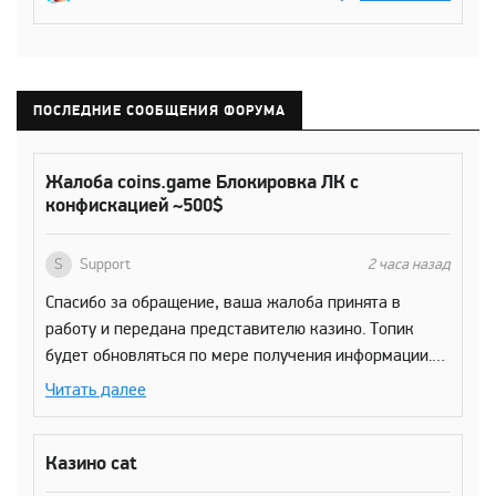
ПОСЛЕДНИЕ СООБЩЕНИЯ ФОРУМА
Жалоба coins.game Блокировка ЛК с
конфискацией ~500$
S
Support
2 часа назад
Спасибо за обращение, ваша жалоба принята в
работу и передана представителю казино. Топик
будет обновляться по мере получения информации.
Предположительное время ответа казино - до 7
Читать далее
дней.
Казино cat