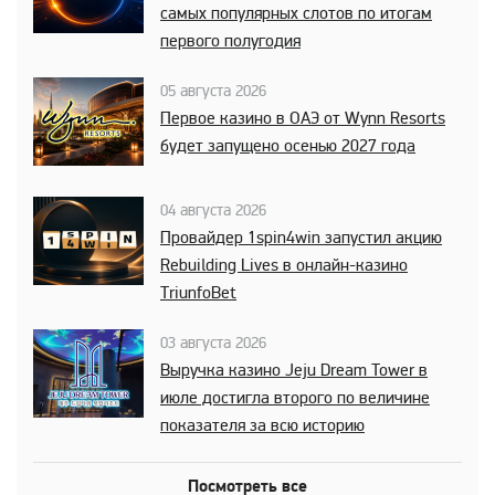
самых популярных слотов по итогам
первого полугодия
05 августа 2026
Первое казино в ОАЭ от Wynn Resorts
будет запущено осенью 2027 года
04 августа 2026
Провайдер 1spin4win запустил акцию
Rebuilding Lives в онлайн-казино
TriunfoBet
03 августа 2026
Выручка казино Jeju Dream Tower в
июле достигла второго по величине
показателя за всю историю
Посмотреть все