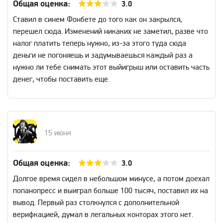
Общая оценка:
3.0
Ставил в синем Фонбете до того как он закрылся,
перешел сюда. Изменений никаких не заметил, разве что
налог платить теперь нужно, из-за этого туда сюда
деньги не погоняешь и задумываешься каждый раз а
нужно ли тебе снимать этот выйигрыш или оставить часть
денег, чтобы поставить еще.
15 июня
Общая оценка:
3.0
Долгое время сидел в небольшом минусе, а потом доехал
попанопресс и выиграл больше 100 тысяч, поставил их на
вывод. Первый раз столкнулся с дополнительной
верифкацией, думал в легальных конторах этого нет.