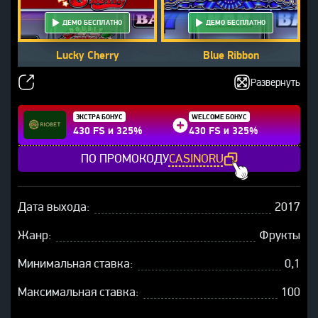
ДЕМО БЕСПЛАТНО
ДЕМО БЕСПЛАТНО
Lucky Cherry
Blue Ribbon
Развернуть
ЭКСТРА БОНУС
WELCOME БОНУС
430 FS и 325%
430 FS и 325%
ПО ПРОМОКОДУ
CASINORU
Дата выхода:
2017
Жанр:
Фрукты
Минимальная ставка:
0,1
Максимальная ставка:
100