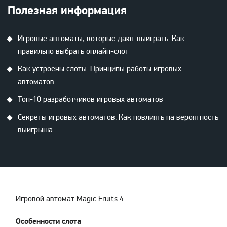
Полезная информация
Игровые автоматы, которые дают выиграть. Как
правильно выбрать онлайн-слот
Как устроены слоты. Принципы работы игровых
автоматов
Топ-10 разработчиков игровых автоматов
Секреты игровых автоматов. Как повлиять на вероятность
выигрыша
Игровой автомат Magic Fruits 4
Особенности слота