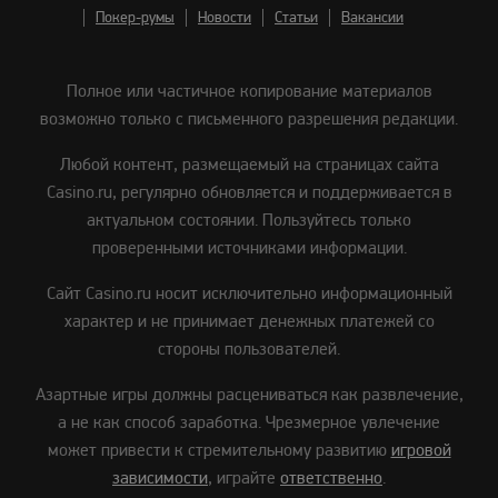
Покер-румы
Новости
Статьи
Вакансии
Полное или частичное копирование материалов
возможно только с письменного разрешения редакции.
Любой контент, размещаемый на страницах сайта
Сasino.ru, регулярно обновляется и поддерживается в
актуальном состоянии. Пользуйтесь только
проверенными источниками информации.
Сайт Сasino.ru носит исключительно информационный
характер и не принимает денежных платежей со
стороны пользователей.
Азартные игры должны расцениваться как развлечение,
а не как способ заработка. Чрезмерное увлечение
может привести к стремительному развитию
игровой
зависимости
, играйте
ответственно
.