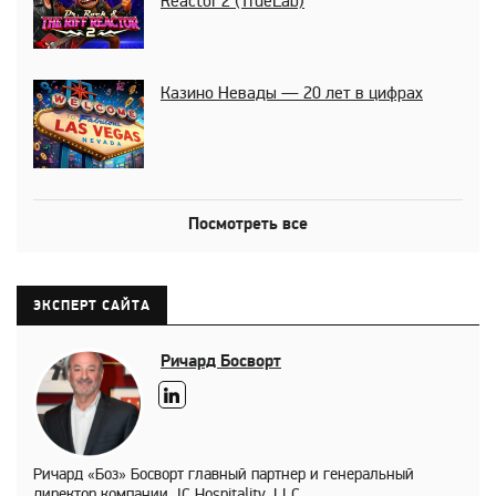
Reactor 2 (TrueLab)
Казино Невады — 20 лет в цифрах
Посмотреть все
ЭКСПЕРТ САЙТА
Ричард Босворт
Ричард «Боз» Босворт главный партнер и генеральный
директор компании JC Hospitality, LLC.