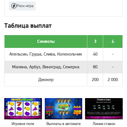
Риск-игра
Таблица выплат
Символы
3
4
Апельсин, Груша, Слива, Колокольчик
40
-
Малина, Арбуз, Виноград, Семерка
80
-
Джокер
200
2 000
Игровое поле
Выплаты в автомате
Линии ставок