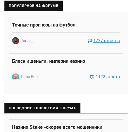
ПОПУЛЯРНОЕ НА ФОРУМЕ
Точные прогнозы на футбол
1777 ответов
Turbo_
Блеск и деньги: империи казино
1122 ответа
Рома Волк
ПОСЛЕДНИЕ СООБЩЕНИЯ ФОРУМА
Казино Stake -скорее всего мошенники