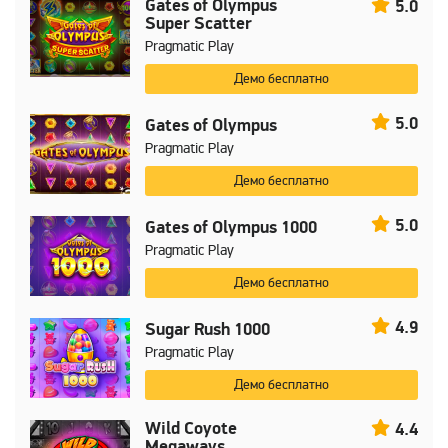
Gates of Olympus
5.0
Super Scatter
Pragmatic Play
Демо бесплатно
5.0
Gates of Olympus
Pragmatic Play
Демо бесплатно
5.0
Gates of Olympus 1000
Pragmatic Play
Демо бесплатно
4.9
Sugar Rush 1000
Pragmatic Play
Демо бесплатно
Wild Coyote
4.4
Megaways