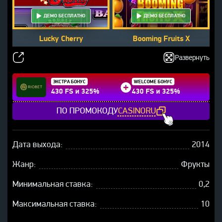
ДЕМО БЕСПЛАТНО
ДЕМО БЕСПЛАТНО
Lucky Cherry
Booming Fruits X
Развернуть
ЭКСТРА БОНУС
WELCOME БОНУС
430 FS и 325%
430 FS и 325%
ПО ПРОМОКОДУ
CASINORU
Дата выхода:
2014
Жанр:
Фрукты
Минимальная ставка:
0,2
Максимальная ставка:
10