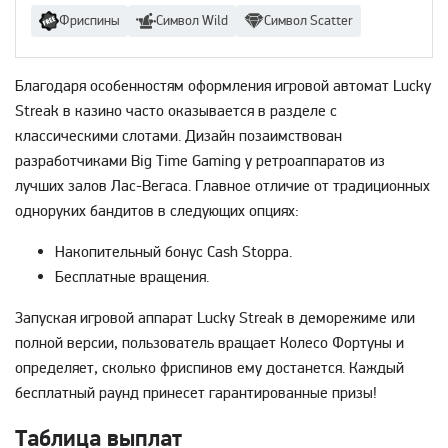
Фриспины
Символ Wild
Символ Scatter
Благодаря особенностям оформления игровой автомат Lucky
Streak в казино часто оказывается в разделе с
классическими слотами. Дизайн позаимствован
разработчиками Big Time Gaming у ретроаппаратов из
лучших залов Лас-Вегаса. Главное отличие от традиционных
одноруких бандитов в следующих опциях:
Накопительный бонус Cash Stoppa.
Бесплатные вращения.
Запуская игровой аппарат Lucky Streak в деморежиме или
полной версии, пользователь вращает Колесо Фортуны и
определяет, сколько фриспинов ему достанется. Каждый
бесплатный раунд принесет гарантированные призы!
Таблица выплат