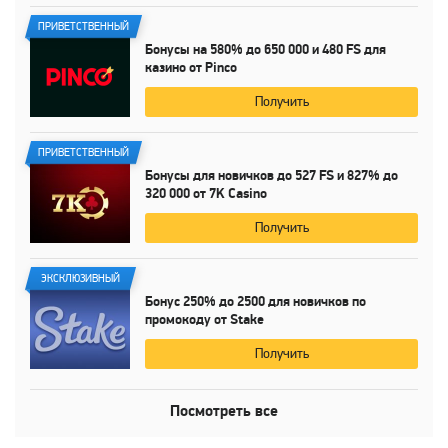
ПРИВЕТСТВЕННЫЙ
Бонусы на
580%
до
650 000
и
480 FS
для
казино от Pinco
Получить
ПРИВЕТСТВЕННЫЙ
Бонусы для новичков до
527 FS
и
827%
до
320 000
от
7K Casino
Получить
ЭКСКЛЮЗИВНЫЙ
Бонус
250%
до
2500 для
новичков по
промокоду от Stake
Получить
Посмотреть все