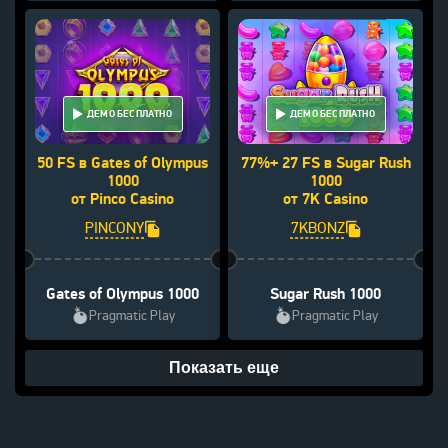
ДЕМО БЕСПЛАТНО
ДЕМО БЕСПЛАТНО
50 FS в Gates of Olympus
77%+ 27 FS в Sugar Rush
1000
1000
от Pinco Casino
от 7K Casino
PINCONY
7KBONZ
Gates of Olympus 1000
Sugar Rush 1000
Pragmatic Play
Pragmatic Play
Показать еще