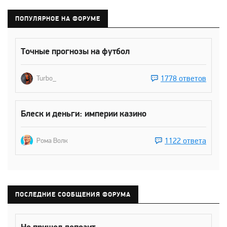
ПОПУЛЯРНОЕ НА ФОРУМЕ
Точные прогнозы на футбол
1778 ответов
Turbo_
Блеск и деньги: империи казино
1122 ответа
Рома Волк
ПОСЛЕДНИЕ СООБЩЕНИЯ ФОРУМА