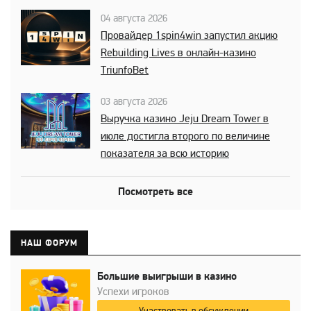
04 августа 2026
Провайдер 1spin4win запустил акцию
Rebuilding Lives в онлайн-казино
TriunfoBet
03 августа 2026
Выручка казино Jeju Dream Tower в
июле достигла второго по величине
показателя за всю историю
Посмотреть все
НАШ ФОРУМ
Большие выигрыши в казино
Успехи игроков
Участвовать в обсуждении