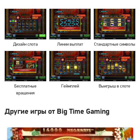
Стандартные символы
Линии выплат
Дизайн слота
Бесплатные
Выигрыш в слоте
Геймплей
вращения
Другие игры от Big Time Gaming