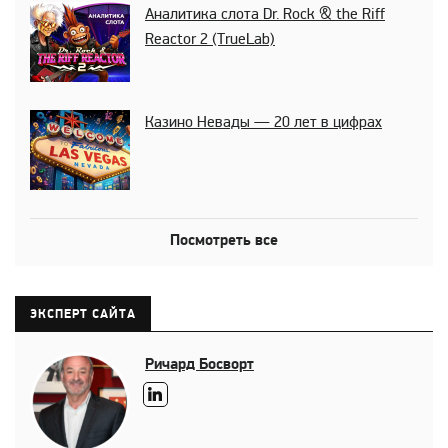
Аналитика слота Dr. Rock & the Riff
Reactor 2 (TrueLab)
Казино Невады — 20 лет в цифрах
Посмотреть все
ЭКСПЕРТ САЙТА
Ричард Босворт