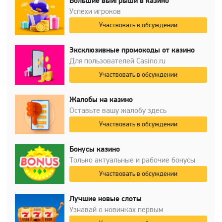
Большие выигрыши в казино
Успехи игроков
Участвовать в обсуждении
Эксклюзивные промокоды от казино
Для пользователей Casino.ru
Участвовать в обсуждении
Жалобы на казино
Оставьте вашу жалобу здесь
Участвовать в обсуждении
Бонусы казино
Только актуальные и рабочие бонусы
Участвовать в обсуждении
Лучшие новые слоты
Узнавай о новинках первым