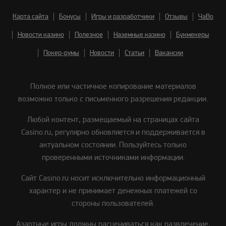
Карта сайта
Бонусы
Игры и разработчики
Отзывы
ЧаВо
Новости казино
Полезное
Наземные казино
Букмекеры
Покер-румы
Новости
Статьи
Вакансии
Полное или частичное копирование материалов
возможно только с письменного разрешения редакции.
Любой контент, размещаемый на страницах сайта
Сasino.ru, регулярно обновляется и поддерживается в
актуальном состоянии. Пользуйтесь только
проверенными источниками информации.
Сайт Сasino.ru носит исключительно информационный
характер и не принимает денежных платежей со
стороны пользователей.
Азартные игры должны расцениваться как развлечение,