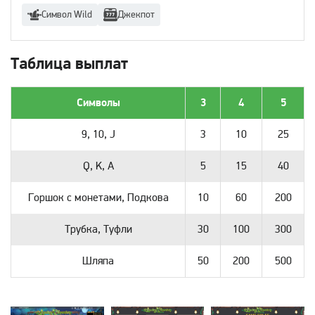
Символ Wild
Джекпот
Таблица выплат
Символы
3
4
5
9, 10, J
3
10
25
Q, K, A
5
15
40
Горшок с монетами, Подкова
10
60
200
Трубка, Туфли
30
100
300
Шляпа
50
200
500