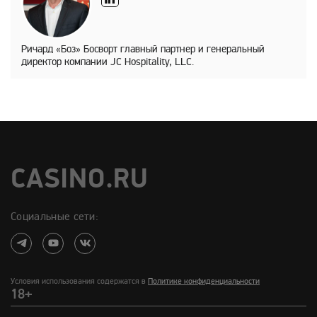
Ричард «Боз» Босворт главный партнер и генеральный
директор компании JC Hospitality, LLC.
CASINO.RU
Социальные сети:
Условия использования содержатся в
Политике конфиденциальности
18+