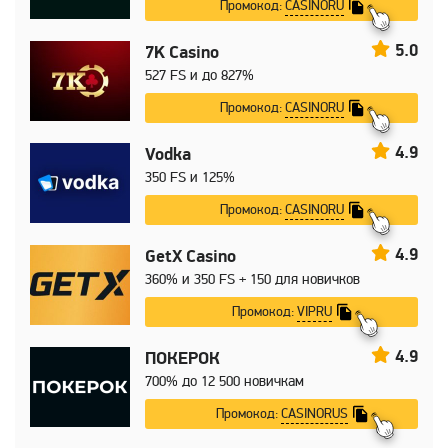
CASINORU
Промокод:
5.0
7K Casino
527 FS и до 827%
CASINORU
Промокод:
4.9
Vodka
350 FS и 125%
CASINORU
Промокод:
4.9
GetX Casino
360% и 350 FS + 150 для новичков
VIPRU
Промокод:
4.9
ПОКЕРОК
700% до 12 500 новичкам
CASINORUS
Промокод: