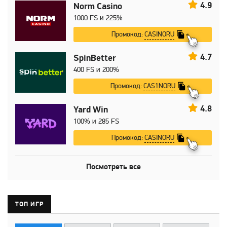
4.9
Norm Casino
1000 FS и 225%
CASINORU
Промокод:
4.7
SpinBetter
400 FS и 200%
CAS1NORU
Промокод:
4.8
Yard Win
100% и 285 FS
CASINORU
Промокод:
Посмотреть все
ТОП ИГР