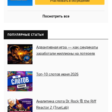
Участвовать в обсуждении
Посмотреть все
ПОПУЛЯРНЫЕ СТАТЬИ
Адвантивная игра — как синдикаты
заработали миллионы на лотереях
Топ-10 слотов июня 2026
Аналитика слота Dr. Rock & the Riff
Reactor 2 (TrueLab)