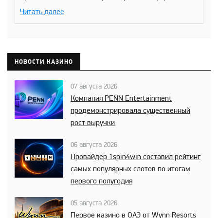
Предположительное время ответа казино - до 7
Читать далее
дней.
НОВОСТИ КАЗИНО
07 августа 2026
Компания PENN Entertainment
продемонстрировала существенный
рост выручки
06 августа 2026
Провайдер 1spin4win составил рейтинг
самых популярных слотов по итогам
первого полугодия
05 августа 2026
Первое казино в ОАЭ от Wynn Resorts