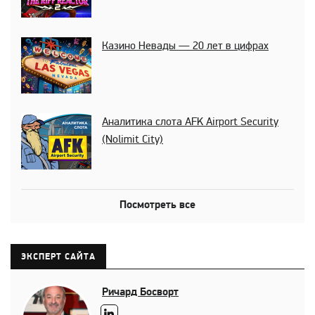
Казино Невады — 20 лет в цифрах
Аналитика слота AFK Airport Security
(Nolimit City)
Посмотреть все
ЭКСПЕРТ САЙТА
Ричард Босворт