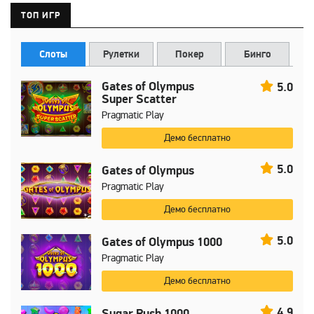
ТОП ИГР
Слоты
Рулетки
Покер
Бинго
Gates of Olympus
5.0
Super Scatter
Pragmatic Play
Демо бесплатно
5.0
Gates of Olympus
Pragmatic Play
Демо бесплатно
5.0
Gates of Olympus 1000
Pragmatic Play
Демо бесплатно
4.9
Sugar Rush 1000