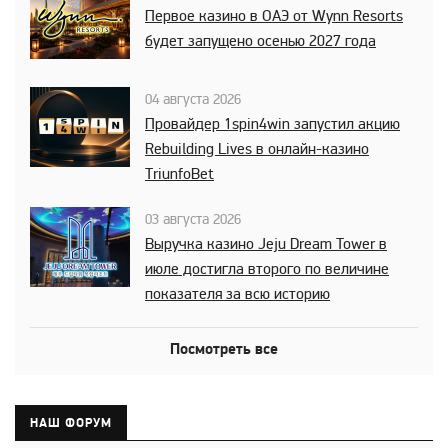
Первое казино в ОАЭ от Wynn Resorts
будет запущено осенью 2027 года
04 августа 2026
Провайдер 1spin4win запустил акцию
Rebuilding Lives в онлайн-казино
TriunfoBet
03 августа 2026
Выручка казино Jeju Dream Tower в
июле достигла второго по величине
показателя за всю историю
Посмотреть все
НАШ ФОРУМ