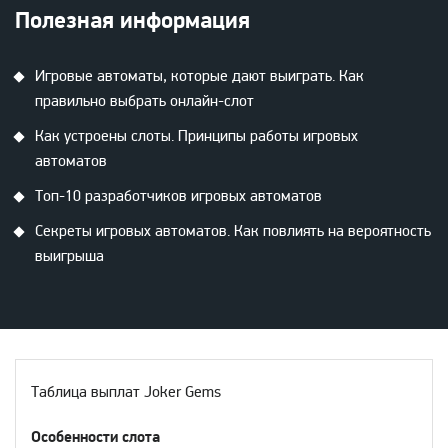
Полезная информация
Игровые автоматы, которые дают выиграть. Как
правильно выбрать онлайн-слот
Как устроены слоты. Принципы работы игровых
автоматов
Топ-10 разработчиков игровых автоматов
Секреты игровых автоматов. Как повлиять на вероятность
выигрыша
Таблица выплат Joker Gems
Особенности слота