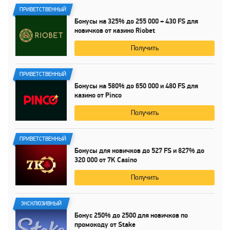
ПРИВЕТСТВЕННЫЙ
Бонусы на
325%
до
255 000
+
430 FS
для
новичков от казино Riobet
Получить
ПРИВЕТСТВЕННЫЙ
Бонусы на
580%
до
650 000
и
480 FS
для
казино от Pinco
Получить
ПРИВЕТСТВЕННЫЙ
Бонусы для новичков до
527 FS
и
827%
до
320 000
от
7K Casino
Получить
ЭКСКЛЮЗИВНЫЙ
Бонус
250%
до
2500 для
новичков по
промокоду от Stake