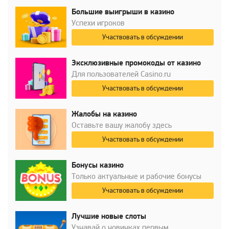
Большие выигрыши в казино
Успехи игроков
Участвовать в обсуждении
Эксклюзивные промокоды от казино
Для пользователей Casino.ru
Участвовать в обсуждении
Жалобы на казино
Оставьте вашу жалобу здесь
Участвовать в обсуждении
Бонусы казино
Только актуальные и рабочие бонусы
Участвовать в обсуждении
Лучшие новые слоты
Узнавай о новинках первым