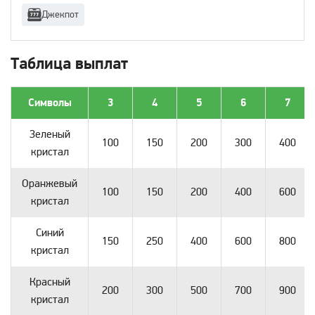
Джекпот
Таблица выплат
Символы
3
4
5
6
7
Зеленый
100
150
200
300
400
кристал
Оранжевый
100
150
200
400
600
кристал
Синий
150
250
400
600
800
кристал
Красный
200
300
500
700
900
кристал