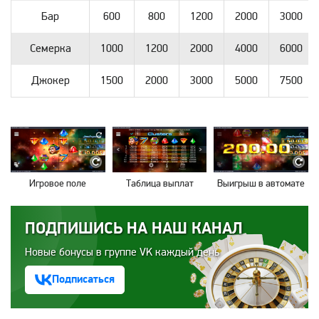
Бар
600
800
1200
2000
3000
Семерка
1000
1200
2000
4000
6000
Джокер
1500
2000
3000
5000
7500
Игровое поле
Таблица выплат
Выигрыш в автомате
ПОДПИШИСЬ НА НАШ КАНАЛ
Новые бонусы в группе VK каждый день
Подписаться