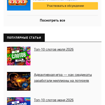
Участвовать в обсуждении
Посмотреть все
ПОПУЛЯРНЫЕ СТАТЬИ
Топ-10 слотов июля 2026
Адвантивная игра — как синдикаты
заработали миллионы на лотереях
Топ-10 слотов июня 2026