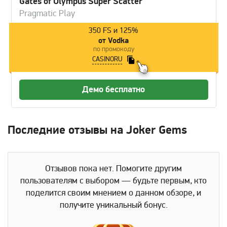
Gates of Olympus Super Scatter
Pragmatic Play
350 FS и 125%
от Vodka
по промокоду
CASINORU
Демо бесплатно
Последние отзывы на Joker Gems
Отзывов пока нет. Помогите другим
пользователям с выбором — будьте первым, кто
поделится своим мнением о данном обзоре, и
получите уникальный бонус.