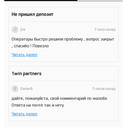
Не пришел депозит
J
jlia
3 часа назад
Операторы быстро решили проблему , вопрос закрыт
, спасибо ! Повезло
Читать далее
1win partners
X
XasanA
5 часов назад
дайте, пожалуйста, свой комментарий по жалобе.
Ответа на почте так и нету.
Читать далее