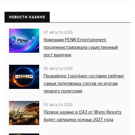
НОВОСТИ КАЗИНО
07 августа 2026
Компания PENN Entertainment
продемонстрировала существенный
рост выручки
06 августа 2026
Провайдер 1spin4win составил рейтинг
самых популярных слотов по итогам
первого полугодия
05 августа 2026
Первое казино в ОАЭ от Wynn Resorts
будет запущено осенью 2027 года