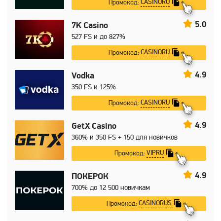
CASINORU
Промокод:
5.0
7K Casino
527 FS и до 827%
CASINORU
Промокод:
4.9
Vodka
350 FS и 125%
CASINORU
Промокод:
4.9
GetX Casino
360% и 350 FS + 150 для новичков
VIPRU
Промокод:
4.9
ПОКЕРОК
700% до 12 500 новичкам
CASINORUS
Промокод: