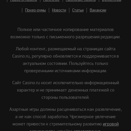
Покер-румы
Новости
Статьи
Вакансии
Полное или частичное копирование материалов
возможно только с письменного разрешения редакции.
Любой контент, размещаемый на страницах сайта
Сasino.ru, регулярно обновляется и поддерживается в
актуальном состоянии. Пользуйтесь только
проверенными источниками информации.
Сайт Сasino.ru носит исключительно информационный
характер и не принимает денежных платежей со
стороны пользователей.
Азартные игры должны расцениваться как развлечение,
а не как способ заработка. Чрезмерное увлечение
может привести к стремительному развитию
игровой