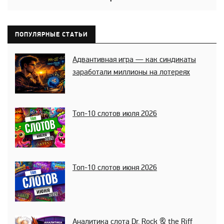
ПОПУЛЯРНЫЕ СТАТЬИ
Адвантивная игра — как синдикаты
заработали миллионы на лотереях
Топ-10 слотов июля 2026
Топ-10 слотов июня 2026
Аналитика слота Dr. Rock & the Riff