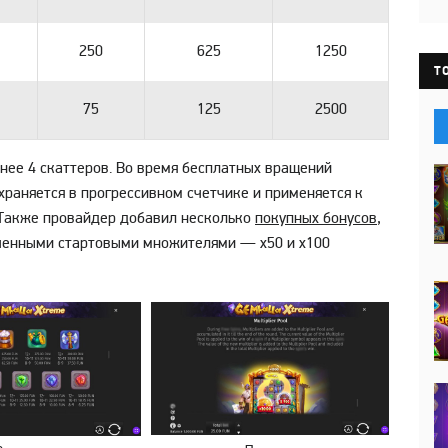
250
625
1250
Т
75
125
2500
нее 4 скаттеров. Во время бесплатных вращений
раняется в прогрессивном счетчике и применяется к
 Также провайдер добавил несколько
покупных бонусов
,
иченными стартовыми множителями — х50 и х100