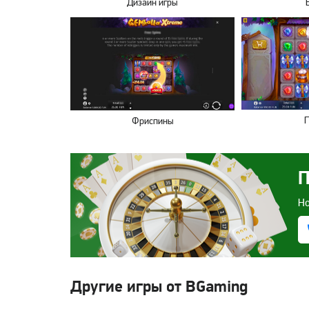
Дизайн игры
Фриспины
Но
Другие игры от BGaming