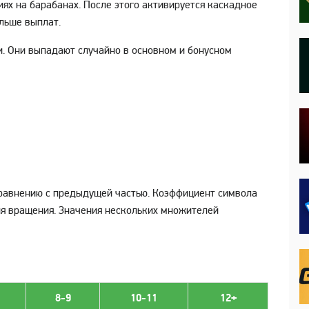
ях на барабанах. После этого активируется каскадное
льше выплат.
. Они выпадают случайно в основном и бонусном
сравнению с предыдущей частью. Коэффициент символа
я вращения. Значения нескольких множителей
8-9
10-11
12+