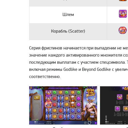
Шлем
Корабль (Scatter)
Серия фриспинов начинается при выпадении не ме
значение каждого активированного множителя сох
последующим выплатам с участием спецсимвола.
включая режимы Godlike и Beyond Godlike с увел
соответственно.