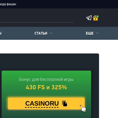
Ваш
бонус
Ы
СТАТЬИ
ЕЩЕ
Бонус для бесплатной игры
430 FS и 325%
CASINORU