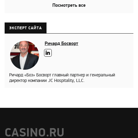
Посмотреть все
ЭКСПЕРТ САЙТА
Ричард Босворт
Ричард «Боз» Босворт главный партнер и генеральный
директор компании JC Hospitality, LLC.
CASINO.RU