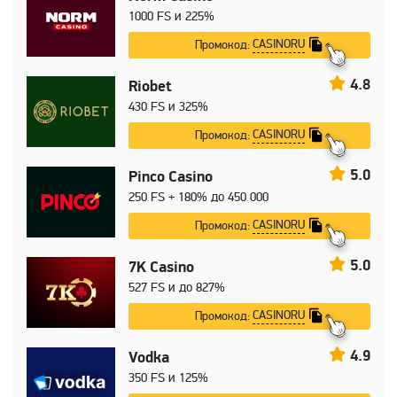
1000 FS и 225%
CASINORU
Промокод:
4.8
Riobet
430 FS и 325%
CASINORU
Промокод:
5.0
Pinco Casino
250 FS + 180% до 450 000
CASINORU
Промокод:
5.0
7K Casino
527 FS и до 827%
CASINORU
Промокод:
4.9
Vodka
350 FS и 125%