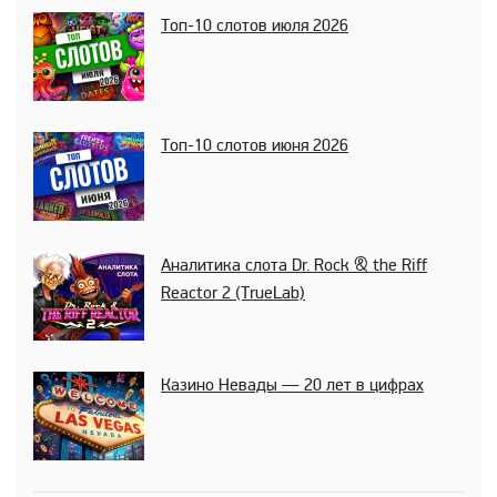
Топ-10 слотов июля 2026
Топ-10 слотов июня 2026
Аналитика слота Dr. Rock & the Riff
Reactor 2 (TrueLab)
Казино Невады — 20 лет в цифрах