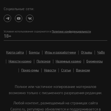
Социальные сети:
Условия использования содержатся в
Политике конфиденциальности
18+
Карта сайта
Бонусы
Игры и разработчики
Отзывы
ЧаВо
Новости казино
Полезное
Наземные казино
Букмекеры
Покер-румы
Новости
Статьи
Вакансии
Полное или частичное копирование материалов
возможно только с письменного разрешения редакции.
Любой контент, размещаемый на страницах сайта
Сasino.ru, регулярно обновляется и поддерживается в