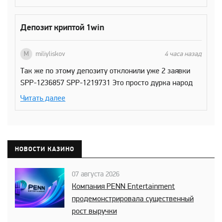
проводятся в рамках безопасности, и мы стараемся
завершать их как можно скорее. Приносим
извинения за ожидание и благодарим за понимание.
Депозит криптой 1win
С уважением, Команда Tonplay!
M
miliyliskov
4 часа назад
Так же по этому депозиту отклонили уже 2 заявки
SPP-1236857 SPP-1219731 Это просто дурка народ
Читать далее
НОВОСТИ КАЗИНО
07 августа 2026
Компания PENN Entertainment
продемонстрировала существенный
рост выручки