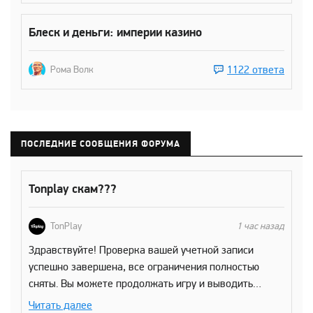
Блеск и деньги: империи казино
1122 ответа
Рома Волк
ПОСЛЕДНИЕ СООБЩЕНИЯ ФОРУМА
Tonplay скам???
TonPlay
1 час назад
Здравствуйте! Проверка вашей учетной записи
успешно завершена, все ограничения полностью
сняты. Вы можете продолжать игру и выводить
средства в обычном режиме. Подобные проверки
Читать далее