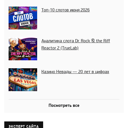
Топ-10 слотов июня 2026
Аналитика слота Dr. Rock & the Riff
Reactor 2 (TrueLab)
Казино Невады — 20 лет в цифрах
Посмотреть все
ЭКСПЕРТ САЙТА