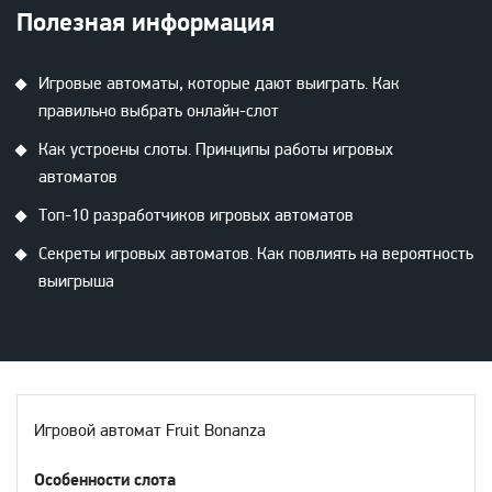
Полезная информация
Игровые автоматы, которые дают выиграть. Как
правильно выбрать онлайн-слот
Как устроены слоты. Принципы работы игровых
автоматов
Топ-10 разработчиков игровых автоматов
Секреты игровых автоматов. Как повлиять на вероятность
выигрыша
Игровой автомат Fruit Bonanza
Особенности слота