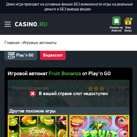
Казино на
Ваш
Android
бонус
Главная
›
Игровые автоматы
Play'n GO
Видеослот
Игровой автомат
Fruit Bonanza
от Play'n GO
Оценка редакции
3.0
В вашей стране слот недоступен
Другие похожие игры
Играть демо
Бонусы слота