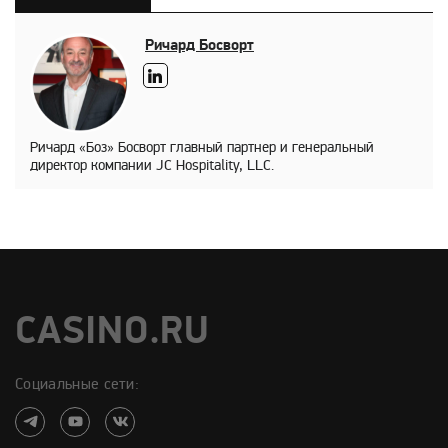
Ричард Босворт
Ричард «Боз» Босворт главный партнер и генеральный
директор компании JC Hospitality, LLC.
CASINO.RU
Социальные сети: