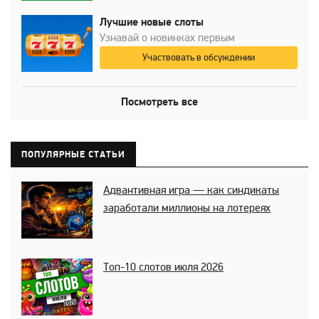
Лучшие новые слоты
Узнавай о новинках первым
Участвовать в обсуждении
Посмотреть все
ПОПУЛЯРНЫЕ СТАТЬИ
Адвантивная игра — как синдикаты
заработали миллионы на лотереях
Топ-10 слотов июля 2026