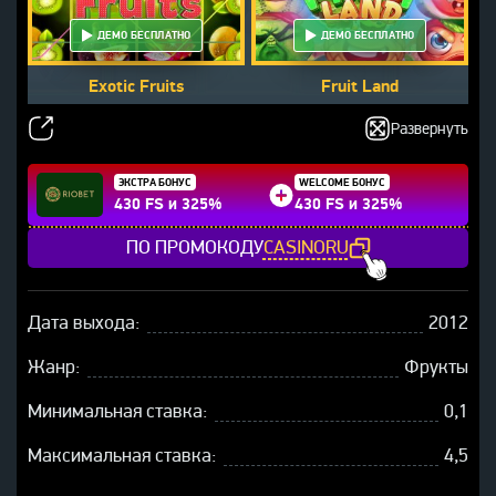
ДЕМО БЕСПЛАТНО
ДЕМО БЕСПЛАТНО
Exotic Fruits
Fruit Land
Развернуть
ЭКСТРА БОНУС
WELCOME БОНУС
430 FS и 325%
430 FS и 325%
ПО ПРОМОКОДУ
CASINORU
Дата выхода:
2012
Жанр:
Фрукты
Минимальная ставка:
0,1
Максимальная ставка:
4,5