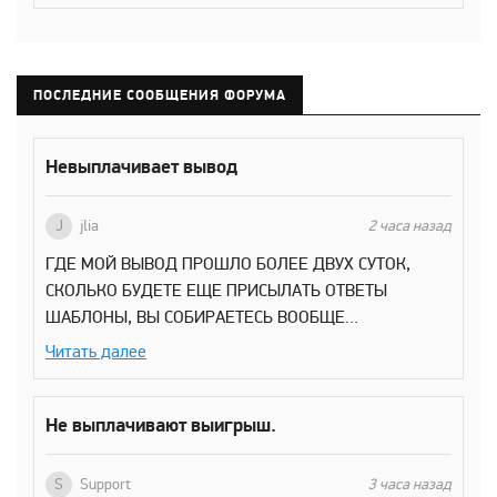
ПОСЛЕДНИЕ СООБЩЕНИЯ ФОРУМА
Невыплачивает вывод
J
jlia
2 часа назад
ГДЕ МОЙ ВЫВОД ПРОШЛО БОЛЕЕ ДВУХ СУТОК,
СКОЛЬКО БУДЕТЕ ЕЩЕ ПРИСЫЛАТЬ ОТВЕТЫ
ШАБЛОНЫ, ВЫ СОБИРАЕТЕСЬ ВООБЩЕ
ВОЗВРАЩАТТ ВЫВОД МОЙ ИЛИ КАК.
Читать далее
Не выплачивают выигрыш.
S
Support
3 часа назад