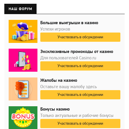
НАШ ФОРУМ
Большие выигрыши в казино
Успехи игроков
Участвовать в обсуждении
Эксклюзивные промокоды от казино
Для пользователей Casino.ru
Участвовать в обсуждении
Жалобы на казино
Оставьте вашу жалобу здесь
Участвовать в обсуждении
Бонусы казино
Только актуальные и рабочие бонусы
Участвовать в обсуждении