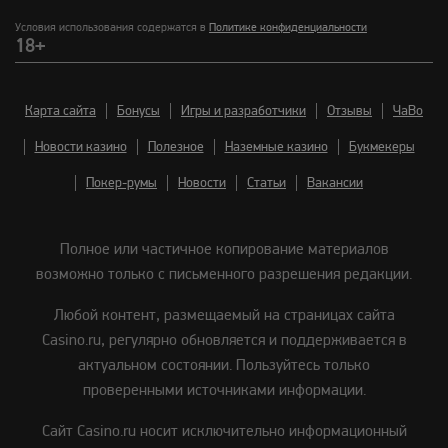
Условия использования содержатся в
Политике конфиденциальности
18+
Карта сайта
Бонусы
Игры и разработчики
Отзывы
ЧаВо
Новости казино
Полезное
Наземные казино
Букмекеры
Покер-румы
Новости
Статьи
Вакансии
Полное или частичное копирование материалов
возможно только с письменного разрешения редакции.
Любой контент, размещаемый на страницах сайта
Сasino.ru, регулярно обновляется и поддерживается в
актуальном состоянии. Пользуйтесь только
проверенными источниками информации.
Сайт Сasino.ru носит исключительно информационный