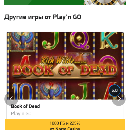
Другие игры от Play'n GO
5.0
Book of Dead
Play'n GO
1000 FS и 225%
от Norm Casino