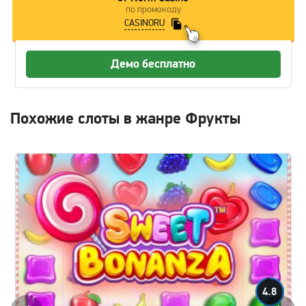
по промокоду
CASINORU
Демо бесплатно
Похожие слоты в жанре Фрукты
4.8