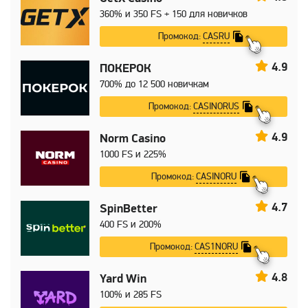
360% и 350 FS + 150 для новичков
CASRU
Промокод:
4.9
ПОКЕРОК
700% до 12 500 новичкам
CASINORUS
Промокод:
4.9
Norm Casino
1000 FS и 225%
CASINORU
Промокод:
4.7
SpinBetter
400 FS и 200%
CAS1NORU
Промокод:
4.8
Yard Win
100% и 285 FS