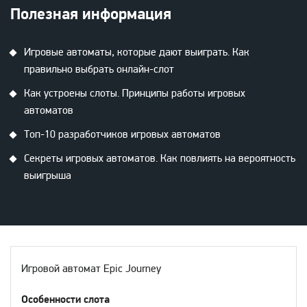
Полезная информация
Игровые автоматы, которые дают выиграть. Как
правильно выбрать онлайн-слот
Как устроены слоты. Принципы работы игровых
автоматов
Топ-10 разработчиков игровых автоматов
Секреты игровых автоматов. Как повлиять на вероятность
выигрыша
Игровой автомат Epic Journey
Особенности слота