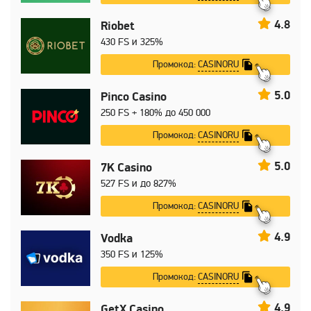
4.8
Riobet
430 FS и 325%
CASINORU
Промокод:
5.0
Pinco Casino
250 FS + 180% до 450 000
CASINORU
Промокод:
5.0
7K Casino
527 FS и до 827%
CASINORU
Промокод:
4.9
Vodka
350 FS и 125%
CASINORU
Промокод:
4.9
GetX Casino