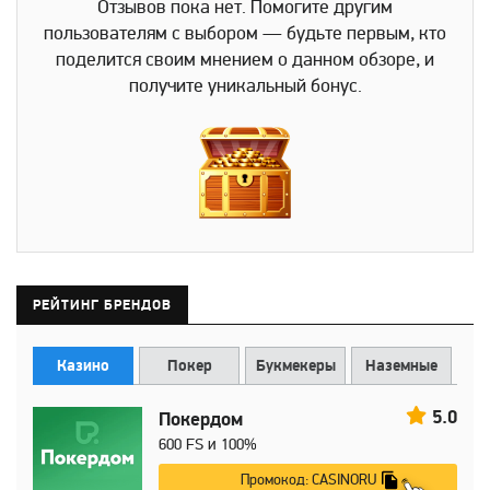
Отзывов пока нет. Помогите другим
пользователям с выбором — будьте первым, кто
поделится своим мнением о данном обзоре, и
получите уникальный бонус.
РЕЙТИНГ БРЕНДОВ
Казино
Покер
Букмекеры
Наземные
5.0
Покердом
600 FS и 100%
CASINORU
Промокод: