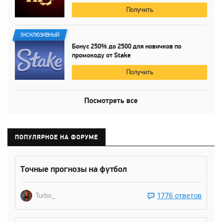
Получить
ЭКСКЛЮЗИВНЫЙ
Бонус
250%
до
2500 для
новичков по
промокоду от Stake
Получить
Посмотреть все
ПОПУЛЯРНОЕ НА ФОРУМЕ
Точные прогнозы на футбол
1776 ответов
Turbo_