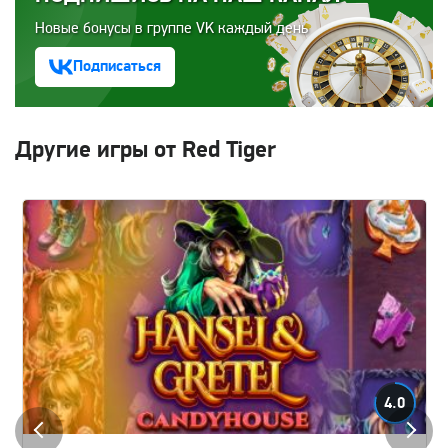
Новые бонусы в группе VK каждый день
Подписаться
Другие игры от Red Tiger
4.0