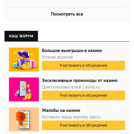
Посмотреть все
НАШ ФОРУМ
Большие выигрыши в казино
Успехи игроков
Участвовать в обсуждении
Эксклюзивные промокоды от казино
Для пользователей Casino.ru
Участвовать в обсуждении
Жалобы на казино
Оставьте вашу жалобу здесь
Участвовать в обсуждении