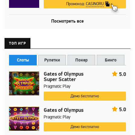
CASINORU
Промокод:
Посмотреть все
ТОП ИГР
Слоты
Рулетки
Покер
Бинго
Gates of Olympus
5.0
Super Scatter
Pragmatic Play
Демо бесплатно
5.0
Gates of Olympus
Pragmatic Play
Демо бесплатно