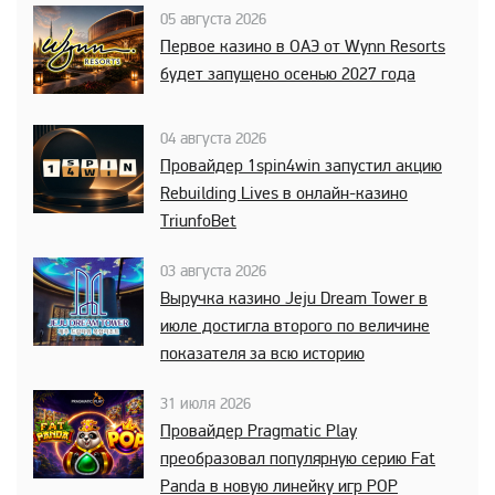
05 августа 2026
Первое казино в ОАЭ от Wynn Resorts
будет запущено осенью 2027 года
04 августа 2026
Провайдер 1spin4win запустил акцию
Rebuilding Lives в онлайн-казино
TriunfoBet
03 августа 2026
Выручка казино Jeju Dream Tower в
июле достигла второго по величине
показателя за всю историю
31 июля 2026
Провайдер Pragmatic Play
преобразовал популярную серию Fat
Panda в новую линейку игр POP