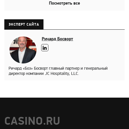
Посмотреть все
ЭКСПЕРТ САЙТА
Ричард Босворт
Ричард «Боз» Босворт главный партнер и генеральный
директор компании JC Hospitality, LLC.
CASINO.RU