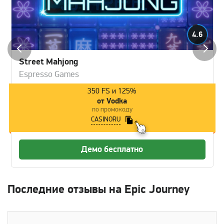
4.6
Street Mahjong
Espresso Games
350 FS и 125%
от Vodka
по промокоду
CASINORU
Демо бесплатно
Последние отзывы на Epic Journey