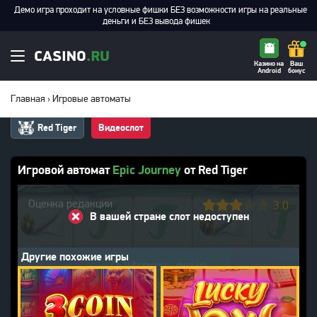
Казино на
Ваш
Android
бонус
Главная
›
Игровые автоматы
Red Tiger
Видеослот
Игровой автомат
Epic Journey
от Red Tiger
Оценка редакции
3.0
В вашей стране слот недоступен
Другие похожие игры
Играть демо
Бонусы слота