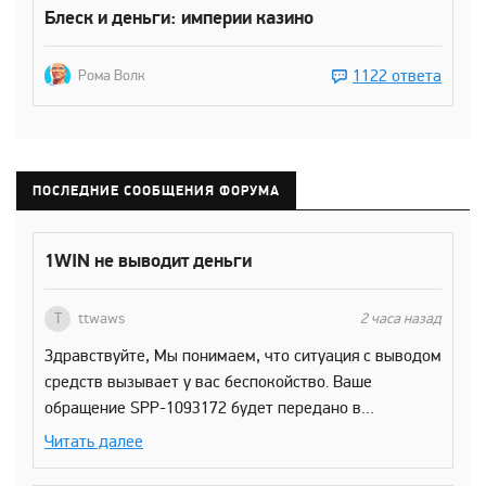
Блеск и деньги: империи казино
1122 ответа
Рома Волк
ПОСЛЕДНИЕ СООБЩЕНИЯ ФОРУМА
1WIN не выводит деньги
T
ttwaws
2 часа назад
Здравствуйте, Мы понимаем, что ситуация с выводом
средств вызывает у вас беспокойство. Ваше
обращение SPP-1093172 будет передано в
поддержку для получения актуальной информации о
Читать далее
статусе. Поскольку прошло три дня без прогресса, мы