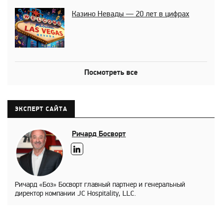
Казино Невады — 20 лет в цифрах
Посмотреть все
ЭКСПЕРТ САЙТА
Ричард Босворт
Ричард «Боз» Босворт главный партнер и генеральный
директор компании JC Hospitality, LLC.