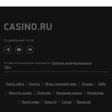
CASINO.RU
Социальные сети:
Условия использования содержатся в
Политике конфиденциальности
18+
Карта сайта
Бонусы
Игры и разработчики
Отзывы
ЧаВо
Новости казино
Полезное
Наземные казино
Букмекеры
Покер-румы
Новости
Статьи
Вакансии