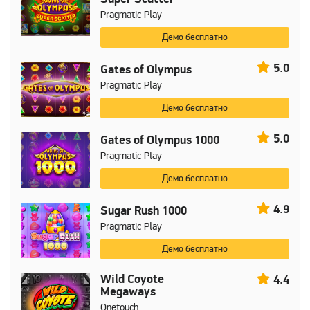
Pragmatic Play
Демо бесплатно
5.0
Gates of Olympus
Pragmatic Play
Демо бесплатно
5.0
Gates of Olympus 1000
Pragmatic Play
Демо бесплатно
4.9
Sugar Rush 1000
Pragmatic Play
Демо бесплатно
Wild Coyote
4.4
Megaways
Onetouch