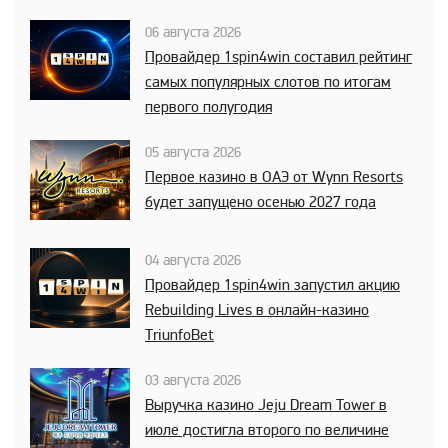
06 августа 2026
Провайдер 1spin4win составил рейтинг
самых популярных слотов по итогам
первого полугодия
05 августа 2026
Первое казино в ОАЭ от Wynn Resorts
будет запущено осенью 2027 года
04 августа 2026
Провайдер 1spin4win запустил акцию
Rebuilding Lives в онлайн-казино
TriunfoBet
03 августа 2026
Выручка казино Jeju Dream Tower в
июле достигла второго по величине