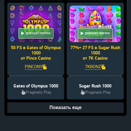
ДЕМО БЕСПЛАТНО
ДЕМО БЕСПЛАТНО
50 FS в Gates of Olympus
77%+ 27 FS в Sugar Rush
1000
1000
от Pinco Casino
от 7K Casino
PINCONY
7KBONZ
Gates of Olympus 1000
Sugar Rush 1000
Pragmatic Play
Pragmatic Play
Показать еще