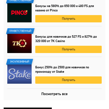
ПРИВЕТСТВЕННЫЙ
Бонусы на
580%
до
650 000
и
480 FS
для
казино от Pinco
Получить
ПРИВЕТСТВЕННЫЙ
Бонусы для новичков до
527 FS
и
827%
до
320 000
от
7K Casino
Получить
ЭКСКЛЮЗИВНЫЙ
Бонус
250%
до
2500 для
новичков по
промокоду от Stake
Получить
Посмотреть все