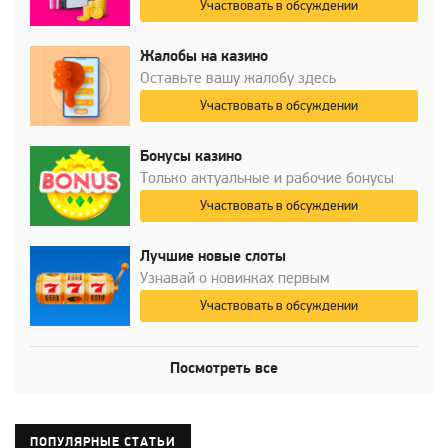
Участвовать в обсуждении
Жалобы на казино
Оставьте вашу жалобу здесь
Участвовать в обсуждении
Бонусы казино
Только актуальные и рабочие бонусы
Участвовать в обсуждении
Лучшие новые слоты
Узнавай о новинках первым
Участвовать в обсуждении
Посмотреть все
ПОПУЛЯРНЫЕ СТАТЬИ