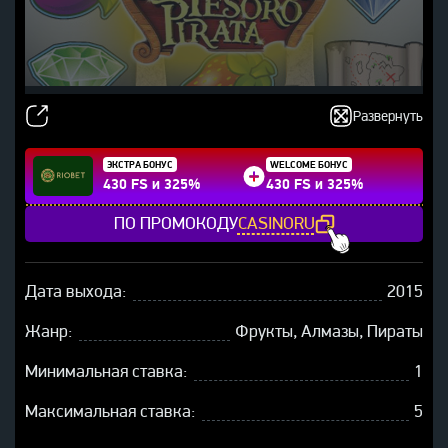
Развернуть
ЭКСТРА БОНУС
WELCOME БОНУС
430 FS и 325%
430 FS и 325%
ПО ПРОМОКОДУ
CASINORU
Дата выхода:
2015
Жанр:
Фрукты,
Алмазы,
Пираты
Минимальная ставка:
1
Максимальная ставка:
5