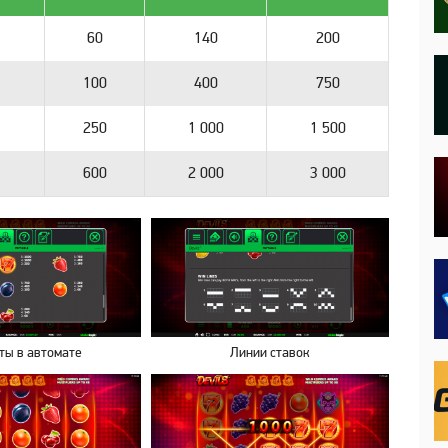
60
140
200
100
400
750
250
1 000
1 500
600
2 000
3 000
ты в автомате
Линии ставок