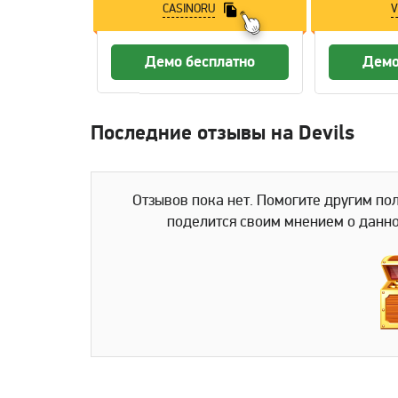
CASINORU
V
латно
Демо бесплатно
Демо
Последние отзывы на Devils
Отзывов пока нет. Помогите другим по
поделится своим мнением о данно