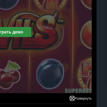
грать демо
Развернуть