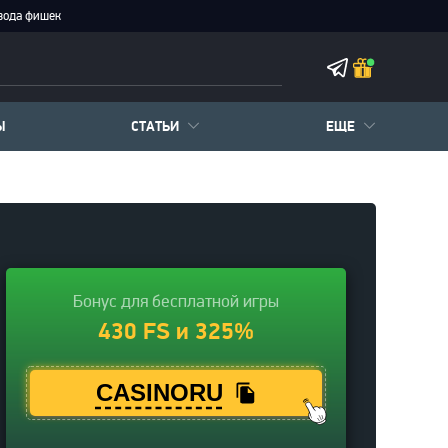
Ваш
бонус
Ы
СТАТЬИ
ЕЩЕ
Бонус для бесплатной игры
430 FS и 325%
CASINORU