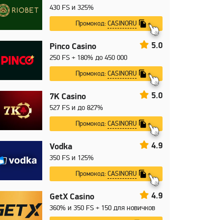
430 FS и 325%
CASINORU
Промокод:
5.0
Pinco Casino
250 FS + 180% до 450 000
CASINORU
Промокод:
5.0
7K Casino
527 FS и до 827%
CASINORU
Промокод:
4.9
Vodka
350 FS и 125%
CASINORU
Промокод:
4.9
GetX Casino
360% и 350 FS + 150 для новичков