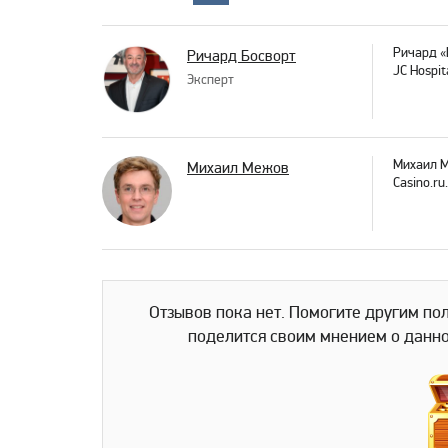
Ричард «
Ричард Босворт
JC Hospita
Эксперт
Михаил М
Михаил Межов
Casino.ru.
Отзывов пока нет. Помогите другим по
поделится своим мнением о данно