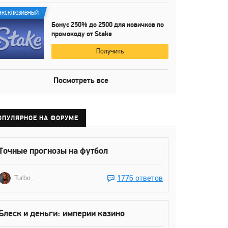
ЭКСКЛЮЗИВНЫЙ
Бонус
250%
до
2500 для
новичков по
промокоду от Stake
Получить
Посмотреть все
ОПУЛЯРНОЕ НА ФОРУМЕ
Точные прогнозы на футбол
1776 ответов
Turbo_
Блеск и деньги: империи казино