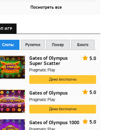
Посмотреть все
ОП ИГР
Слоты
Рулетки
Покер
Бинго
Gates of Olympus
5.0
Super Scatter
Pragmatic Play
Демо бесплатно
5.0
Gates of Olympus
Pragmatic Play
Демо бесплатно
5.0
Gates of Olympus 1000
Pragmatic Play