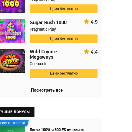
Демо бесплатно
4.9
Sugar Rush 1000
Pragmatic Play
Демо бесплатно
Wild Coyote
4.4
Megaways
Onetouch
Демо бесплатно
Посмотреть все
УЧШИЕ БОНУСЫ
ПРИВЕТСТВЕННЫЙ
Бонус
100%
и
600 FS
от казино