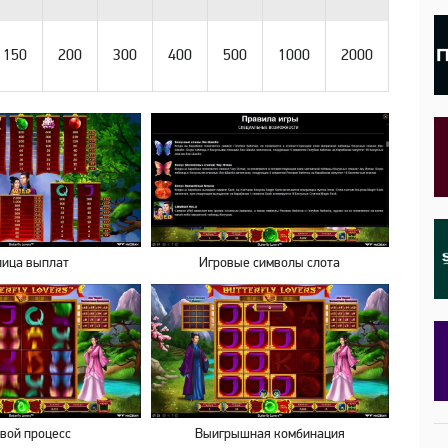
150
200
300
400
500
1000
2000
лица выплат
Игровые символы слота
вой процесс
Выигрышная комбинация