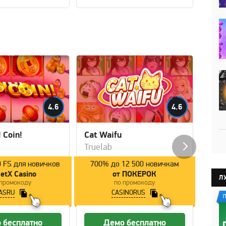
4.6
4.6
! Coin!
Cat Waifu
Saku
Truelab
Quic
 FS для новичков
700% до 12 500 новичкам
GetX Casino
от ПОКЕРОК
Л
 промокоду
по промокоду
ASRU
CASINORUS
 бесплатно
Демо бесплатно