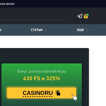
Ваш
бонус
Ы
СТАТЬИ
ЕЩЕ
Бонус для бесплатной игры
430 FS и 325%
CASINORU