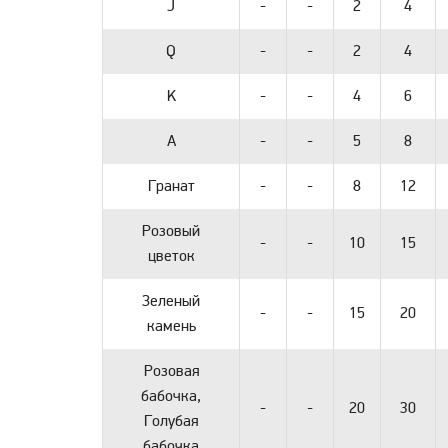
J
-
-
2
4
Q
-
-
2
4
K
-
-
4
6
A
-
-
5
8
Гранат
-
-
8
12
Розовый
-
-
10
15
цветок
Зеленый
-
-
15
20
камень
Розовая
бабочка,
-
-
20
30
Голубая
бабочка