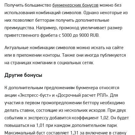
Получить большинство
букмекерских бонусов
можно без
использования комбинаций символов. Однако некоторые из
них позволяют бетторам получить дополнительные
преимущества. Например, промокод увеличивает размер
приветственного фрибета с 5000 до 9000 RUB.
Актуальные комбинации символов можно искать на сайте
или в приложении конторы. Также они иногда публикуются
на страницах компании в социальных сетях.
Другие бонусы
К дополнительным предложениям букмекера относятся
акции «Экспресс-буст» и «Досрочный расчет РПЛ». Для
участия в первом промопредложении беттору необходимо
делать ставки, состоящие из нескольких исходов. При двух
событиях к экспрессу добавится коэффициент 1,02. Он будет
повышаться на 1,01 при каждом дополнительном пари.
Максимальный буст составляет 1,31 за включение в ставку