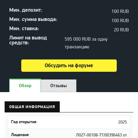
Мин. депозит:
100 RUB
Мин. сумма вывода:
100 RUB
Мин. ставка:
20 RUB
Лимит на вывод
595 000 RUB за одну
средств:
транзакцию
Обсудить на форуме
Обзор
Отзывы
ОБЩАЯ ИНФОРМАЦИЯ
Год открытия
2025
Лицензия
Л027-00108-77/00396463 от