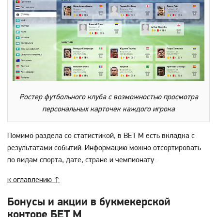
Ростер футбольного клуба с возможностью просмотра
персональных карточек каждого игрока
Помимо раздела со статистикой, в BET M есть вкладка с
результатами событий. Информацию можно отсортировать
по видам спорта, дате, стране и чемпионату.
к оглавлению ↑
Бонусы и акции в букмекерской
конторе БЕТ М