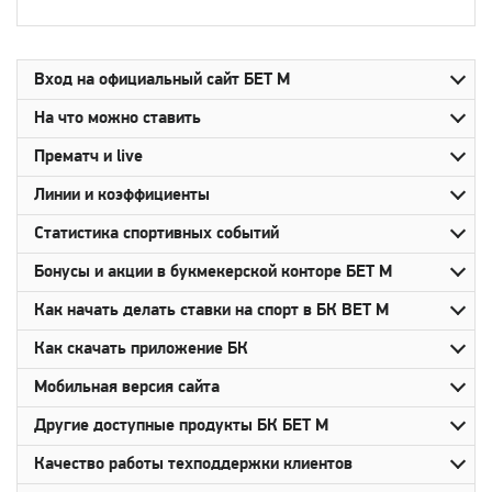
Вход на официальный сайт БЕТ М
На что можно ставить
Прематч и live
Линии и коэффициенты
Статистика спортивных событий
Бонусы и акции в букмекерской конторе БЕТ М
Как начать делать ставки на спорт в БК BET M
Как скачать приложение БК
Мобильная версия сайта
Другие доступные продукты БК БЕТ М
Качество работы техподдержки клиентов