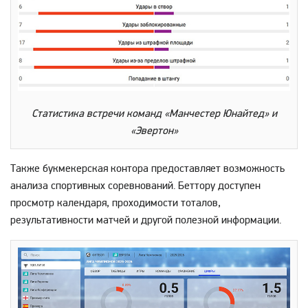
Статистика встречи команд «Манчестер Юнайтед» и
«Эвертон»
Также букмекерская контора предоставляет возможность
анализа спортивных соревнований. Беттору доступен
просмотр календаря, проходимости тоталов,
результативности матчей и другой полезной информации.