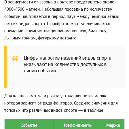
В зависимости от сезона в конторе представлено около
4000-4500 матчей. Небольшая просадка по количеству
событий наблюдается в период пауз между чемпионатами
летних видов спорта. С ноября по март увеличивается
внимание к зимним дисциплинам: хоккею, биатлону,
лыжным гонкам, фигурному катанию.
Цифры напротив названий видов спорта
указывают на количество доступных в
линии событий.
Для каждого матча и рынка устанавливается маржа,
которая зависит от ряда факторов. Средние значения для
топовых игр различных видов спорта — в таблице.
Событие
Коэффициенты
Маржа