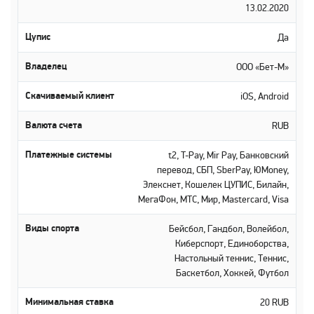
13.02.2020
Цупис
Да
Владелец
ООО «Бет-М»
Скачиваемый клиент
iOS, Android
Валюта счета
RUB
Платежные системы
t2, T-Pay, Mir Pay, Банковский
перевод, СБП, SberPay, ЮMoney,
Элекснет, Кошелек ЦУПИС, Билайн,
МегаФон, МТС, Мир, Mastercard, Visa
Виды спорта
Бейсбол, Гандбол, Волейбол,
Киберспорт, Единоборства,
Настольный теннис, Теннис,
Баскетбол, Хоккей, Футбол
Минимальная ставка
20 RUB